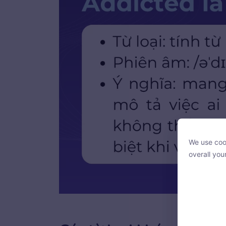
We use cook
We use cook
overall you
overall you
Addicted là một t
With your c