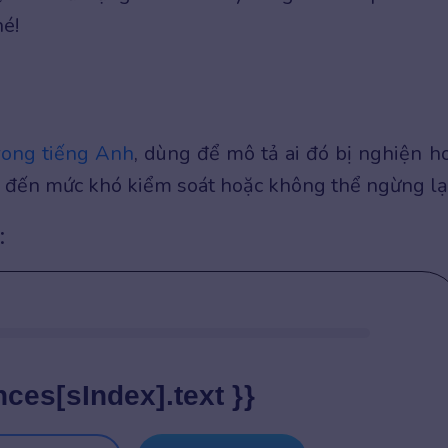
hé!
trong tiếng Anh
, dùng để mô tả ai đó bị nghiện h
, đến mức khó kiểm soát hoặc không thể ngừng lại
:
nces[sIndex].text }}