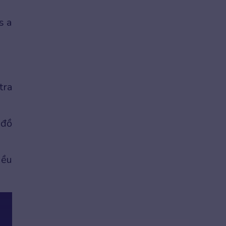
s a
tra
 đồ
iều