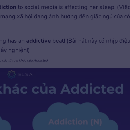
diction
to social media is affecting her sleep. (Việ
mạng xã hội đang ảnh hưởng đến giấc ngủ của cô
ong has an
addictive
beat! (Bài hát này có nhịp điệ
gây nghiện!)
 các từ loại khác của Addicted