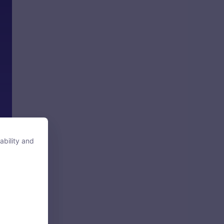
ability and
ability and
tore, access