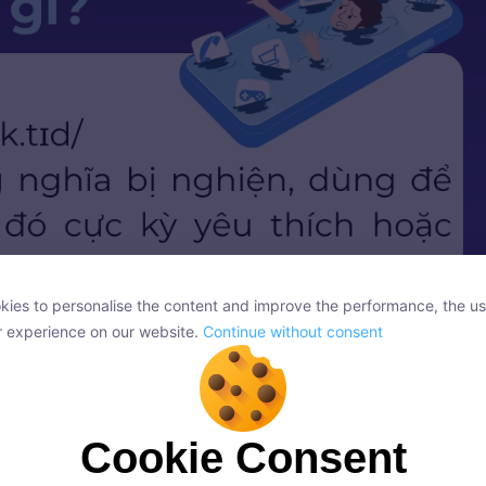
ies to personalise the content and improve the performance, the us
ies to personalise the content and improve the performance, the us
r experience on our website.
Continue without consent
r experience on our website.
Continue without consent
ính từ trong tiếng Anh mang nghĩa bị nghiện
Cookie Consent
Cookie Consent
onsent, we and our partners use cookies or similar technologies to s