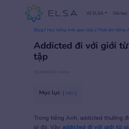
Về ELSA
Gói học
Blog
/
Học tiếng Anh giao tiếp
/
Phát âm tiếng 
Addicted đi với giới từ
tập
10/08/2025 | Admin
Mục lục
hiện
Trong tiếng Anh, addicted thường đ
gì đó. Vậy
addicted đi với giới từ gì