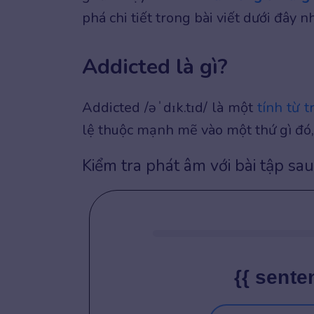
phá chi tiết trong bài viết dưới đây n
Addicted là gì?
Addicted /əˈdɪk.tɪd/ là một
tính từ 
lệ thuộc mạnh mẽ vào một thứ gì đó
Kiểm tra phát âm với bài tập sau
{{ sente