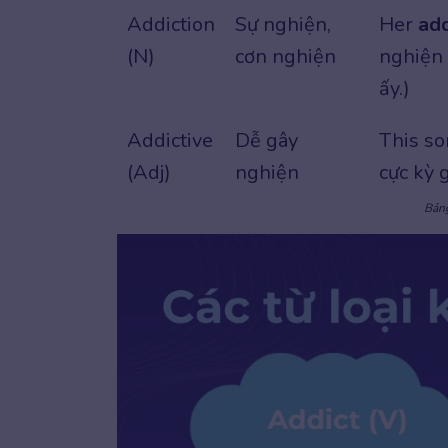
Addiction
Sự nghiện,
Her
ad
(N)
cơn nghiện
nghiện 
ấy.)
Addictive
Dễ gây
This s
(Adj)
nghiện
cực kỳ 
Bảng