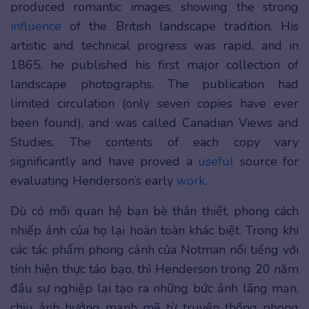
produced romantic images, showing the strong
influence
of the British landscape tradition. His
artistic and technical progress was rapid, and in
1865, he published his first major collection of
landscape photographs. The publication had
limited circulation (only seven copies have ever
been found), and was called Canadian Views and
Studies. The contents of each copy vary
significantly and have proved a
useful
source for
evaluating Henderson’s early
work
.
Dù có mối quan hệ bạn bè thân thiết, phong cách
nhiếp ảnh của họ lại hoàn toàn khác biệt. Trong khi
các tác phẩm phong cảnh của Notman nổi tiếng với
tính hiện thực táo bạo, thì Henderson trong 20 năm
đầu sự nghiệp lại tạo ra những bức ảnh lãng mạn,
chịu ảnh hưởng mạnh mẽ từ truyền thống phong