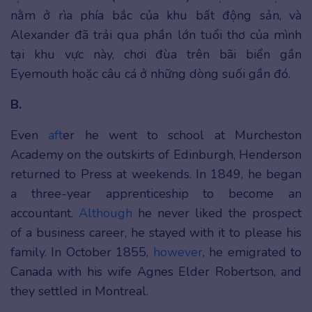
nằm ở rìa phía bắc của khu bất động sản, và
Alexander đã trải qua phần lớn tuổi thơ của mình
tại khu vực này, chơi đùa trên bãi biển gần
Eyemouth hoặc câu cá ở những dòng suối gần đó.
B.
Even
aft
er he went to school at Murcheston
Academy on the outskirts of Edinburgh, Henderson
returned to Press at weekends. In 1849, he began
a three-year apprenticeship to become an
accountant.
Although
he never liked the prospect
of a business career, he stayed with it to please his
family. In October 1855,
however
, he emigrated to
Canada with his wife Agnes Elder Robertson, and
they settled in Montreal.