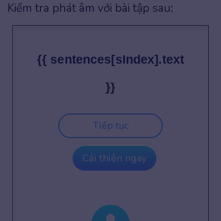
Kiểm tra phát âm với bài tập sau:
{{ sentences[sIndex].text
}}
Tiếp tục
Cải thiện ngay