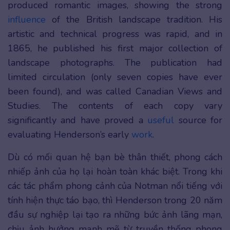
produced romantic images, showing the strong
influence
of the British landscape tradition. His
artistic and technical progress was rapid, and in
1865, he published his first major collection of
landscape photographs. The publication had
limited circulation (only seven copies have ever
been found), and was called Canadian Views and
Studies. The contents of each copy vary
significantly and have proved a
useful
source for
evaluating Henderson’s early
work
.
Dù có mối quan hệ bạn bè thân thiết, phong cách
nhiếp ảnh của họ lại hoàn toàn khác biệt. Trong khi
các tác phẩm phong cảnh của Notman nổi tiếng với
tính hiện thực táo bạo, thì Henderson trong 20 năm
đầu sự nghiệp lại tạo ra những bức ảnh lãng mạn,
chịu ảnh hưởng mạnh mẽ từ truyền thống phong