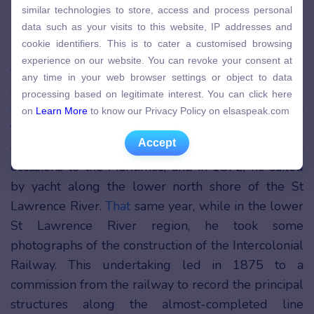
similar technologies to store, access and process personal
similar technologies to store, access and process personal
data such as your visits to this website, IP addresses and
data such as your visits to this website, IP addresses and
In the 1870s and 1880s, Henderson travelled
cookie identifiers. This is to cater a customised browsing
cookie identifiers. This is to cater a customised browsing
widely throughout Quebec and Ontario, in Canada,
experience on our website. You can revoke your consent at
experience on our website. You can revoke your consent at
documenting the major cities of the two provinces
any time in your web browser settings or object to data
any time in your web browser settings or object to data
processing based on legitimate interest. You can click here
and many of the villages in Quebec. He was
processing based on legitimate interest. You can click here
on
Learn More
to know our Privacy Policy on elsaspeak.com
especially
fond
of the wilderness and often
on
Learn More
to know our Privacy Policy on elsaspeak.com
travelled by canoe on the Blanche, du Lievre, and
Accept
Accept
other noted eastern rivers. He went on several
occasions to the Maritimes, and in 1872, he sailed
by yacht along the lower north shore of the St
Lawrence River.
That
same year, while in the lower
St Lawrence River region, he took some
photographs of the construction of the Intercolonial
Railway. This undertaking led in 1875 to a
commission from the railway to record the principal
structures along the almost-completed line