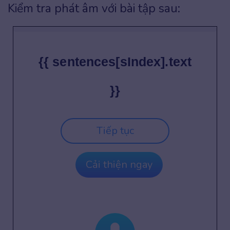
Kiểm tra phát âm với bài tập sau:
{{ sentences[sIndex].text
}}
Tiếp tục
Cải thiện ngay