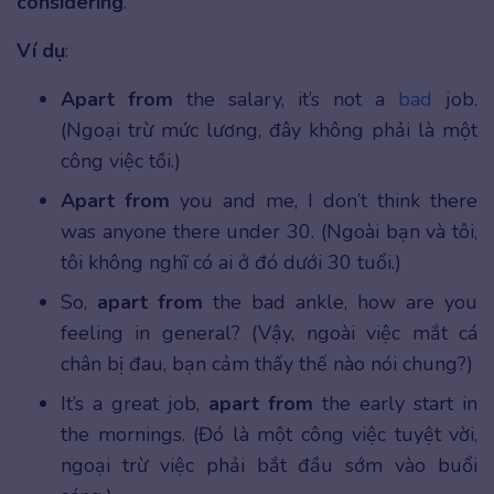
considering
.
Ví dụ
:
Apart from
the salary, it’s not a
bad
job.
(Ngoại trừ mức lương, đây không phải là một
công việc tồi.)
Apart from
you and me, I don’t think there
was anyone there under 30. (Ngoài bạn và tôi,
tôi không nghĩ có ai ở đó dưới 30 tuổi.)
So,
apart from
the bad ankle, how are you
feeling in general? (Vậy, ngoài việc mắt cá
chân bị đau, bạn cảm thấy thế nào nói chung?)
It’s a great job,
apart from
the early start in
the mornings. (Đó là một công việc tuyệt vời,
ngoại trừ việc phải bắt đầu sớm vào buổi