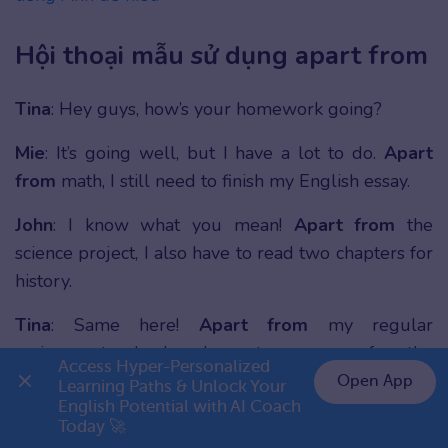
Hội thoại mẫu sử dụng apart from
Tina
: Hey guys, how’s your homework going?
Mie
: It’s going well, but I have a lot to do.
Apart
from
math, I still need to finish my English essay.
John
: I know what you mean!
Apart from
the
science project, I also have to read two chapters for
history.
Tina
: Same here!
Apart from
my regular
assignments, I also have to prepare for the
Access Hyper-Personalized 
upcoming test.
Open App
Learning Paths & Unlock Your 
English Potential with AI Coach 
👉 Premium 1 năm chỉ 799K
Mie
: Yeah, it feels like we have so much to do!
Today 🚀