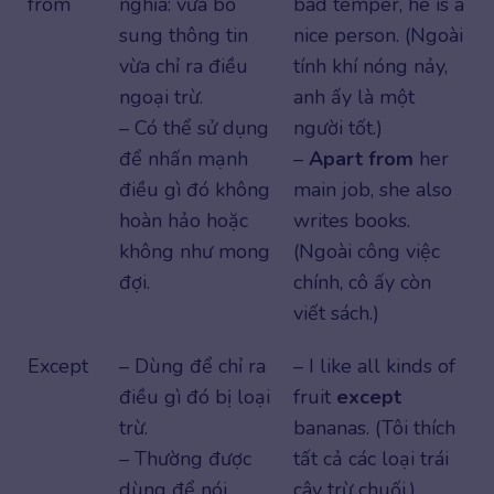
from
nghĩa: vừa bổ
bad temper, he is a
sung thông tin
nice person. (Ngoài
vừa chỉ ra điều
tính khí nóng nảy,
ngoại trừ.
anh ấy là một
– Có thể sử dụng
người tốt.)
để nhấn mạnh
–
Apart from
her
điều gì đó không
main job, she also
hoàn hảo hoặc
writes books.
không như mong
(Ngoài công việc
đợi.
chính, cô ấy còn
viết sách.)
Except
– Dùng để chỉ ra
– I like all kinds of
điều gì đó bị loại
fruit
except
trừ.
bananas. (Tôi thích
– Thường được
tất cả các loại trái
dùng để nói
cây trừ chuối.)