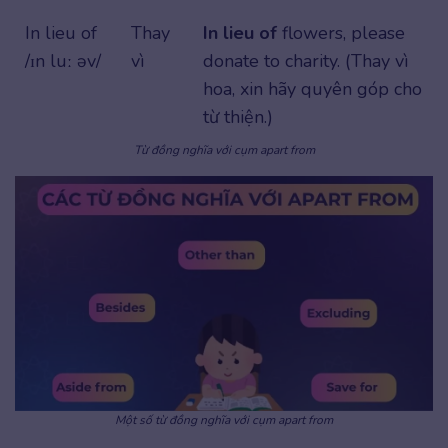
In lieu of
Thay
In lieu of
flowers, please
/ɪn luː əv/
vì
donate to charity. (Thay vì
hoa, xin hãy quyên góp cho
từ thiện.)
Từ đồng nghĩa với cụm apart from
Một số từ đồng nghĩa với cụm apart from