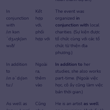
In
Kết
The event was
conjunction
hợp
organized
in
with
với,
conjunction with
local
/ɪn kən
phối
charities. (Sự kiện được
ˈdʒʌŋkʃən
hợp với
tổ chức cùng với các tổ
wɪð/
chức từ thiện địa
phương.)
In addition
Ngoài
In addition to
her
to
ra,
studies, she also works
/ɪn əˈdɪʃən
thêm
part-time. (Ngoài việc
tuː/
vào
học, cô ấy cũng làm việc
bán thời gian.)
As well as
Cũng
He is an artist
as well