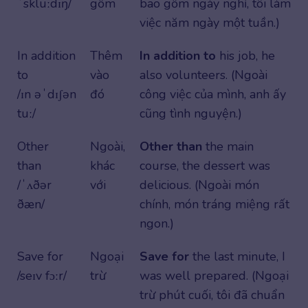
ˈskluːdɪŋ/
gồm
bao gồm ngày nghỉ, tôi làm
việc năm ngày một tuần.)
In addition
Thêm
In addition to
his job, he
to
vào
also volunteers. (Ngoài
/ɪn əˈdɪʃən
đó
công việc của mình, anh ấy
tuː/
cũng tình nguyện.)
Other
Ngoài,
Other than
the main
than
khác
course, the dessert was
/ˈʌðər
với
delicious. (Ngoài món
ðæn/
chính, món tráng miệng rất
ngon.)
Save for
Ngoại
Save for
the last minute, I
/seɪv fɔːr/
trừ
was well prepared. (Ngoại
trừ phút cuối, tôi đã chuẩn