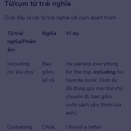
Từ/cụm từ trái nghĩa
Dưới đây là các từ trái nghĩa với cụm apart from:
Từ trái
Nghĩa
Ví dụ
nghĩa/Phiên
âm
Including
Bao
He packed everything
/ɪnˈkluːdɪŋ/
gồm,
for the trip,
including
his
kể cả
favorite book. (Anh ấy
đã đóng gói mọi thứ cho
chuyến đi, bao gồm
cuốn sách yêu thích của
anh.)
Containing
Chứa,
I found a letter