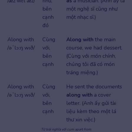
/æz wɛl æz/
như,
as
a musician. (Anh ấy là
bên
một nghệ sĩ cũng như
cạnh
một nhạc sĩ.)
đó
Along with
Cùng
Along with
the main
/əˈlɔːŋ wɪð/
với,
course, we had dessert.
bên
(Cùng với món chính,
cạnh
chúng tôi đã có món
tráng miệng.)
Along with
Cùng
He sent the documents
/əˈlɔːŋ wɪð/
với,
along with
a cover
bên
letter. (Anh ấy gửi tài
cạnh
liệu kèm theo một lá
thư xin việc.)
Từ trái nghĩa với cụm apart from