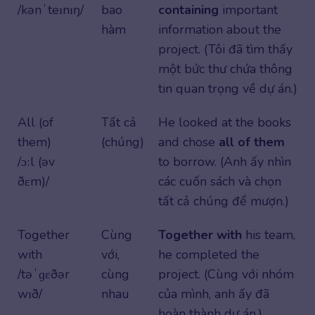
/kənˈteɪnɪŋ/
bao
containing
important
hàm
information about the
project. (Tôi đã tìm thấy
một bức thư chứa thông
tin quan trọng về dự án.)
All (of
Tất cả
He looked at the books
them)
(chúng)
and chose
all of them
/ɔːl (əv
to borrow. (Anh ấy nhìn
ðɛm)/
các cuốn sách và chọn
tất cả chúng để mượn.)
Together
Cùng
Together with
his team,
with
với,
he completed the
/təˈɡɛðər
cùng
project. (Cùng với nhóm
wɪð/
nhau
của mình, anh ấy đã
hoàn thành dự án.)