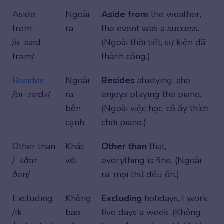
Aside
Ngoài
Aside from
the weather,
from
ra
the event was a success.
/əˈsaɪd
(Ngoài thời tiết, sự kiện đã
frəm/
thành công.)
Besides
Ngoài
Besides
studying, she
/bɪˈzaɪdz/
ra,
enjoys playing the piano.
bên
(Ngoài việc học, cô ấy thích
cạnh
chơi piano.)
Other than
Khác
Other than
that,
/ˈʌðər
với
everything is fine. (Ngoài
ðən/
ra, mọi thứ đều ổn.)
Excluding
Không
Excluding
holidays, I work
/ɪk
bao
five days a week. (Không