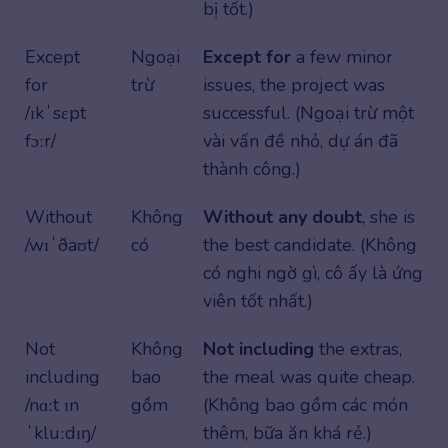
bị tốt.)
Except
Ngoại
Except for
a few minor
for
trừ
issues, the project was
/ɪkˈsɛpt
successful. (Ngoại trừ một
fɔːr/
vài vấn đề nhỏ, dự án đã
thành công.)
Without
Không
Without any doubt
, she is
/wɪˈðaʊt/
có
the best candidate. (Không
có nghi ngờ gì, cô ấy là ứng
viên tốt nhất.)
Not
Không
Not including
the extras,
including
bao
the meal was quite cheap.
/nɑːt ɪn
gồm
(Không bao gồm các món
ˈkluːdɪŋ/
thêm, bữa ăn khá rẻ.)