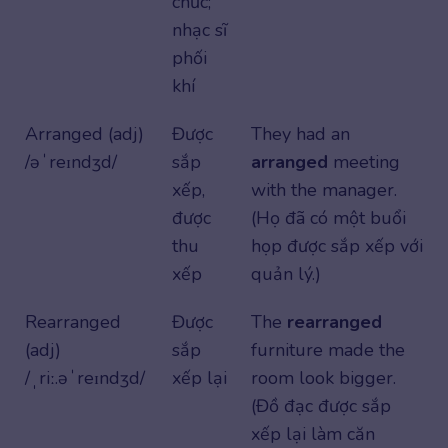
chức;
nhạc sĩ
phối
khí
Arranged (adj)
Được
They had an
/əˈreɪndʒd/
sắp
arranged
meeting
xếp,
with the manager.
được
(Họ đã có một buổi
thu
họp được sắp xếp với
xếp
quản lý.)
Rearranged
Được
The
rearranged
(adj)
sắp
furniture made the
/ˌriː.əˈreɪndʒd/
xếp lại
room look bigger.
(Đồ đạc được sắp
xếp lại làm căn