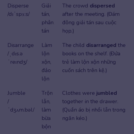
Disperse
Giải
The crowd
dispersed
/dɪˈspɜːs/
tán,
after the meeting. (Đám
phân
đông giải tán sau cuộc
tán
họp.)
Disarrange
Làm
The child
disarranged
the
/ˌdɪs.ə
lộn
books on the shelf. (Đứa
ˈreɪndʒ/
xộn,
trẻ làm lộn xộn những
đảo
cuốn sách trên kệ.)
lộn
Jumble
Trộn
Clothes were
jumbled
/
lẫn,
together in the drawer.
ˈdʒʌm.bəl/
làm
(Quần áo bị nhồi lẫn trong
bừa
ngăn kéo.)
bộn