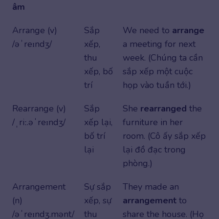
âm
Arrange (v)
Sắp
We need to
arrange
/əˈreɪndʒ/
xếp,
a meeting for next
thu
week. (Chúng ta cần
xếp, bố
sắp xếp một cuộc
trí
họp vào tuần tới.)
Rearrange (v)
Sắp
She
rearranged
the
/ˌriː.əˈreɪndʒ/
xếp lại,
furniture in her
bố trí
room. (Cô ấy sắp xếp
lại
lại đồ đạc trong
phòng.)
Arrangement
Sự sắp
They made an
(n)
xếp, sự
arrangement
to
/əˈreɪndʒ.mənt/
thu
share the house. (Họ