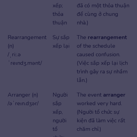
xếp;
đã có một thỏa thuận
thỏa
để cùng ở chung
thuận
nhà.)
Rearrangement
Sự sắp
The
rearrangement
(n)
xếp lại
of the schedule
/ˌriː.ə
caused confusion.
ˈreɪndʒ.mənt/
(Việc sắp xếp lại lịch
trình gây ra sự nhầm
lẫn.)
Arranger (n)
Người
The event
arranger
/əˈreɪn.dʒər/
sắp
worked very hard.
xếp,
(Người tổ chức sự
người
kiện đã làm việc rất
tổ
chăm chỉ.)