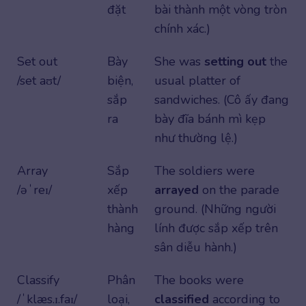
đặt
bài thành một vòng tròn
chính xác.)
Set out
Bày
She was
setting out
the
/set aʊt/
biện,
usual platter of
sắp
sandwiches. (Cô ấy đang
ra
bày đĩa bánh mì kẹp
như thường lệ.)
Array
Sắp
The soldiers were
/əˈreɪ/
xếp
arrayed
on the parade
thành
ground. (Những người
hàng
lính được sắp xếp trên
sân diễu hành.)
Classify
Phân
The books were
/ˈklæs.ɪ.faɪ/
loại,
classified
according to