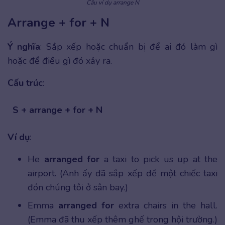
Câu ví dụ arrange N
Arrange + for + N
Ý nghĩa
: Sắp xếp hoặc chuẩn bị để ai đó làm gì
hoặc để điều gì đó xảy ra.
Cấu trúc
:
S + arrange + for + N
Ví dụ
:
He
arranged for
a taxi to pick us up at the
airport. (Anh ấy đã sắp xếp để một chiếc taxi
đón chúng tôi ở sân bay.)
Emma
arranged for
extra chairs in the hall.
(Emma đã thu xếp thêm ghế trong hội trường.)