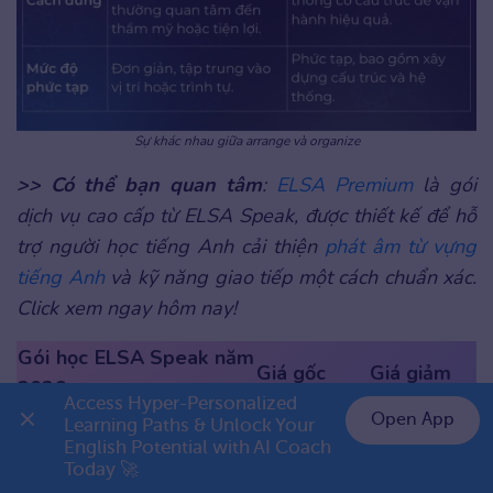
Sự khác nhau giữa arrange và organize
>> Có thể bạn quan tâm
:
ELSA Premium
là gói
dịch vụ cao cấp từ ELSA Speak, được thiết kế để hỗ
trợ người học tiếng Anh cải thiện
phát âm từ vựng
tiếng Anh
và kỹ năng giao tiếp một cách chuẩn xác.
Click xem ngay hôm nay!
Gói học ELSA Speak năm
Giá gốc
Giá giảm
2026
Access Hyper-Personalized 
Open App
Learning Paths & Unlock Your 
ELSA Premium Trọn
8.800.000
–
English Potential with AI Coach 
👉 Premium 1 năm chỉ 999K
Đời
Today 🚀