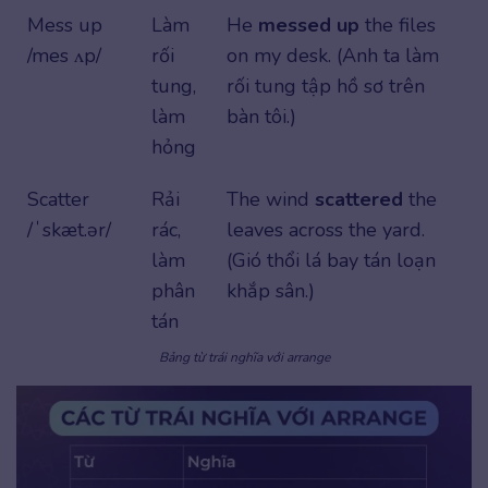
Mess up
Làm
He
messed up
the files
/mes ʌp/
rối
on my desk. (Anh ta làm
tung,
rối tung tập hồ sơ trên
làm
bàn tôi.)
hỏng
Scatter
Rải
The wind
scattered
the
/ˈskæt.ər/
rác,
leaves across the yard.
làm
(Gió thổi lá bay tán loạn
phân
khắp sân.)
tán
Bảng từ trái nghĩa với arrange