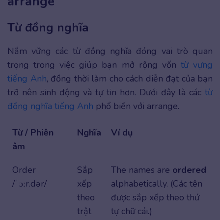
arrange
Từ đồng nghĩa
Nắm vững các từ đồng nghĩa đóng vai trò quan
trọng trong việc giúp bạn mở rộng vốn
từ vựng
tiếng Anh
, đồng thời làm cho cách diễn đạt của bạn
trỡ nên sinh động và tự tin hơn. Dưới đây là các
từ
đồng nghĩa tiếng Anh
phổ biến với arrange.
Từ / Phiên
Nghĩa
Ví dụ
âm
Order
Sắp
The names are
ordered
/ˈɔːr.dər/
xếp
alphabetically. (Các tên
theo
được sắp xếp theo thứ
trật
tự chữ cái.)