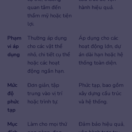
quan tâm đến
hành hiệu quả.
thẩm mỹ hoặc tiện
lợi.
Phạm
Thường áp dụng
Áp dụng cho các
vi áp
cho các vật thể
hoạt động lớn, dự
dụng
nhỏ, chi tiết cụ thể
án dài hạn hoặc hệ
hoặc các hoạt
thống toàn diện.
động ngắn hạn.
Mức
Đơn giản, tập
Phức tạp, bao gồm
độ
trung vào vị trí
xây dựng cấu trúc
phức
hoặc trình tự.
và hệ thống.
tạp
Mục
Làm cho mọi thứ
Đảm bảo hiệu quả,