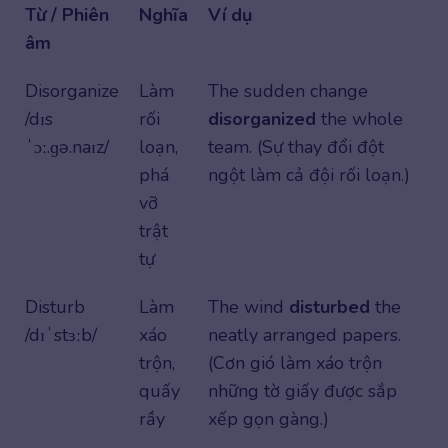
Từ / Phiên
Nghĩa
Ví dụ
âm
Disorganize
Làm
The sudden change
/dɪs
rối
disorganized
the whole
ˈɔː.ɡə.naɪz/
loạn,
team. (Sự thay đổi đột
phá
ngột làm cả đội rối loạn.)
vỡ
trật
tự
Disturb
Làm
The wind
disturbed
the
/dɪˈstɜːb/
xáo
neatly arranged papers.
trộn,
(Cơn gió làm xáo trộn
quấy
những tờ giấy được sắp
rầy
xếp gọn gàng.)