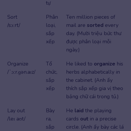
tự
Sort
Phân
Ten million pieces of
/sɔːrt/
loại,
mail are
sorted
every
sắp
day. (Mười triệu bức thư
xếp
được phân loại mỗi
ngày.)
Organize
Tổ
He liked to
organize
his
/ˈɔːr.ɡən.aɪz/
chức,
herbs alphabetically in
sắp
the cabinet. (Anh ấy
xếp
thích sắp xếp gia vị theo
bảng chữ cái trong tủ.)
Lay out
Bày
He
laid
the playing
/leɪ aʊt/
ra,
cards
out
in a precise
sắp
circle. (Anh ấy bày các lá