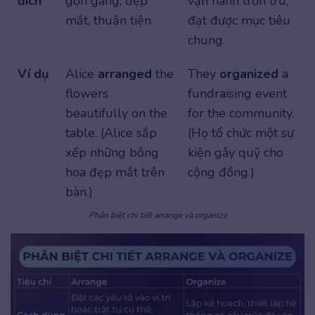
đích
gọn gàng, đẹp
vận hành trơn tru,
mắt, thuận tiện.
đạt được mục tiêu
chung.
Ví dụ
Alice
arranged
the
They
organized
a
flowers
fundraising event
beautifully on the
for the community.
table. (Alice sắp
(Họ tổ chức một sự
xếp những bông
kiện gây quỹ cho
hoa đẹp mắt trên
cộng đồng.)
bàn.)
Phân biệt chi tiết arrange và organize