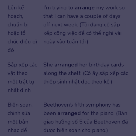
Lên kế
I’m trying to
arrange
my work so
hoạch,
that I can have a couple of days
chuẩn bị
off next week. (Tôi đang cố sắp
hoặc tổ
xếp công việc để có thể nghỉ vài
chức điều gì
ngày vào tuần tới.)
đó
Sắp xếp các
She
arranged
her birthday cards
vật theo
along the shelf. (Cô ấy sắp xếp các
một trật tự
thiệp sinh nhật dọc theo kệ.)
nhất định
Biên soạn,
Beethoven’s fifth symphony has
chỉnh sửa
been
arranged
for the piano. (Bản
một bản
giao hưởng số 5 của Beethoven đã
nhạc để
được biên soạn cho piano.)