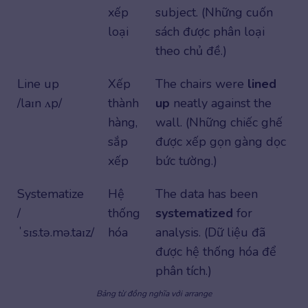
xếp
subject. (Những cuốn
loại
sách được phân loại
theo chủ đề.)
Line up
Xếp
The chairs were
lined
/laɪn ʌp/
thành
up
neatly against the
hàng,
wall. (Những chiếc ghế
sắp
được xếp gọn gàng dọc
xếp
bức tường.)
Systematize
Hệ
The data has been
/
thống
systematized
for
ˈsɪs.tə.mə.taɪz/
hóa
analysis. (Dữ liệu đã
được hệ thống hóa để
phân tích.)
Bảng từ đồng nghĩa với arrange