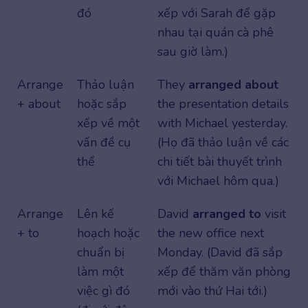
đó
xếp với Sarah để gặp
nhau tại quán cà phê
sau giờ làm.)
Arrange
Thảo luận
They
arranged about
+ about
hoặc sắp
the presentation details
xếp về một
with Michael yesterday.
vấn đề cụ
(Họ đã thảo luận về các
thể
chi tiết bài thuyết trình
với Michael hôm qua.)
Arrange
Lên kế
David
arranged to
visit
+ to
hoạch hoặc
the new office next
chuẩn bị
Monday. (David đã sắp
làm một
xếp để thăm văn phòng
việc gì đó
mới vào thứ Hai tới.)