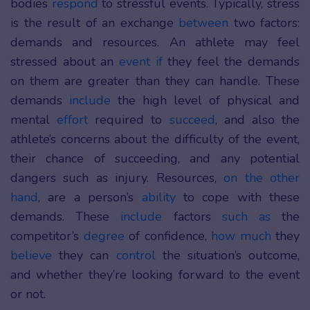
bodies
respond
to stressful events. Typically, stress
is the result of an exchange
between
two factors:
demands and resources. An athlete may feel
stressed about an
event if
they feel the demands
on them are greater than they can handle. These
demands
include
the high level of physical and
mental
effort
required to
succeed
, and also the
athlete’s concerns about the difficulty of the event,
their chance of succeeding, and any potential
dangers such as injury. Resources,
on the other
hand
, are a person’s
ability
to cope with these
demands. These
include
factors
such as
the
competitor’s
degree
of confidence,
how much
they
believe
they can
control
the situation’s outcome,
and whether they’re looking forward to the event
or not.