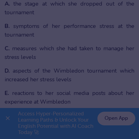
A.
the stage at which she dropped out of the
tournament
B.
symptoms of her performance stress at the
tournament
C.
measures which she had taken to manage her
stress levels
D.
aspects of the Wimbledon tournament which
increased her stress levels
E.
reactions to her social media posts about her
experience at Wimbledon
Access Hyper-Personalized 
Questions 25-26
Open App
Learning Paths & Unlock Your 
English Potential with AI Coach 
👉 Premium 1 năm chỉ 799K
Today 🚀
Choose
TWO
letters, A-E.