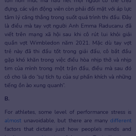
lớn hơn mức mà hầu hết mọi người có thể chịu
đựng, các vận động viên còn phải đối mặt với áp lực
tâm lý căng thẳng trong suốt quá trình thi đấu. Đây
là điều mà tay vợt người Anh Emma Raducanu đã
viết trên mạng xã hội sau khi cô rút lui khỏi giải
quần vợt Wimbledon năm 2021. Mặc dù tay vợt
trẻ này đã thi đấu tốt trong giải đấu, cô bắt đầu
gặp khó khăn trong việc điều hòa nhịp thở và nhịp
tim của mình trong một trận đấu, điều mà sau đó
cô cho là do “sự tích tụ của sự phấn khích và những
tiếng ồn ào xung quanh”.
B.
For athletes, some level of performance stress is
almost
unavoidable, but there are many
different
factors that dictate just how people’s minds and