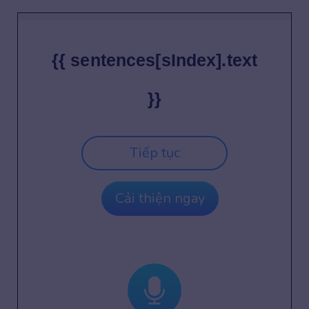
{{ sentences[sIndex].text
}}
Tiếp tục
Cải thiện ngay