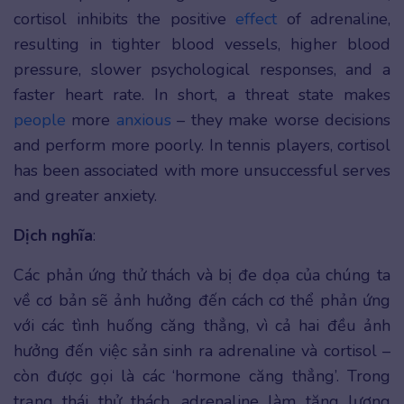
cortisol inhibits the positive
effect
of adrenaline,
resulting in tighter blood vessels, higher blood
pressure, slower psychological responses, and a
faster heart rate. In short, a threat state makes
people
more
anxious
– they make worse decisions
and perform more poorly. In tennis players, cortisol
has been associated with more unsuccessful serves
and greater anxiety.
Dịch nghĩa
:
Các phản ứng thử thách và bị đe dọa của chúng ta
về cơ bản sẽ ảnh hưởng đến cách cơ thể phản ứng
với các tình huống căng thẳng, vì cả hai đều ảnh
hưởng đến việc sản sinh ra adrenaline và cortisol –
còn được gọi là các ‘hormone căng thẳng’. Trong
trạng thái thử thách, adrenaline làm tăng lượng