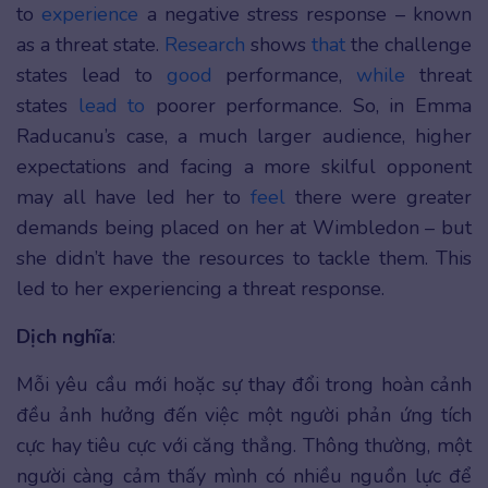
to
experience
a negative stress response – known
as a threat state.
Research
shows
that
the challenge
states lead to
good
performance,
while
threat
states
lead to
poorer performance. So, in Emma
Raducanu’s case, a much larger audience, higher
expectations and facing a more skilful opponent
may all have led her to
feel
there were greater
demands being placed on her at Wimbledon – but
she didn’t have the resources to tackle them. This
led to her experiencing a threat response.
Dịch nghĩa
:
Mỗi yêu cầu mới hoặc sự thay đổi trong hoàn cảnh
đều ảnh hưởng đến việc một người phản ứng tích
cực hay tiêu cực với căng thẳng. Thông thường, một
người càng cảm thấy mình có nhiều nguồn lực để