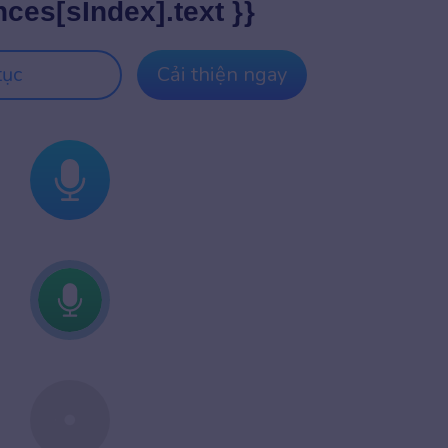
nces[sIndex].text }}
tục
Cải thiện ngay