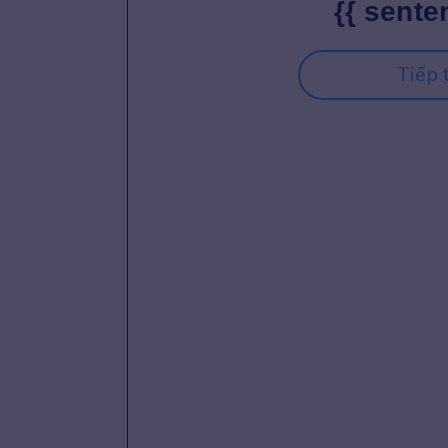
{{ sente
Tiếp 