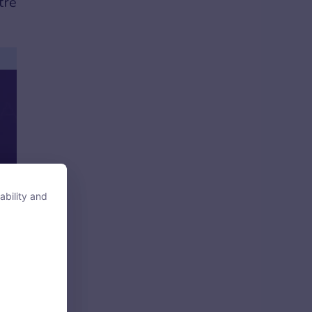
trẻ
ability and
ability and
tore, access