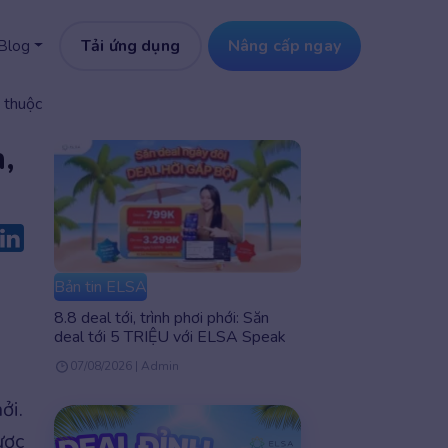
Tải ứng dụng
Nâng cấp ngay
Blog
ễ thuộc
n,
Bản tin ELSA
8.8 deal tới, trình phơi phới: Săn
deal tới 5 TRIỆU với ELSA Speak
07/08/2026 | Admin
ởi.
ợc