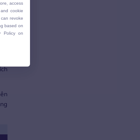
tore, access
 and cookie
 and cookie
u can revoke
u can revoke
ing based on
ing based on
 Policy on
 Policy on
ơng
ích
iên
ũng