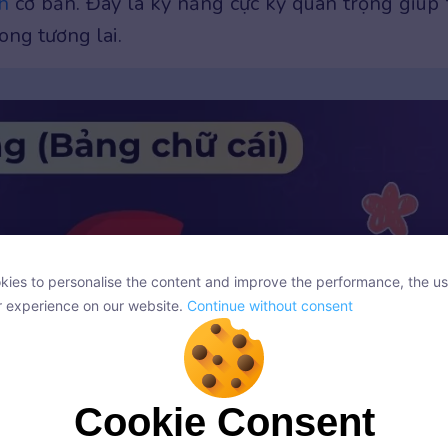
h
cơ bản. Đây là kỹ năng cực kỳ quan trọng giúp 
ong tương lai.
ies to personalise the content and improve the performance, the us
ies to personalise the content and improve the performance, the us
r experience on our website.
Continue without consent
r experience on our website.
Continue without consent
Cookie Consent
Cookie Consent
onsent, we and our partners use cookies or similar technologies to s