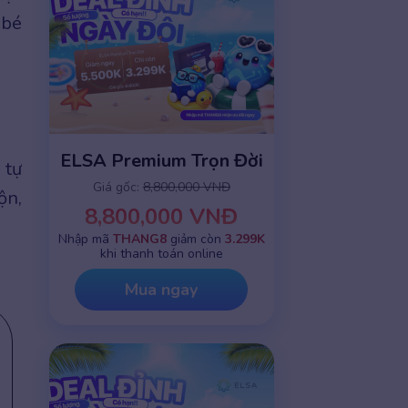
 bé
ELSA Premium Trọn Đời
 tự
Giá gốc:
8,800,000 VNĐ
ộn,
8,800,000 VNĐ
Nhập mã
THANG8
giảm còn
3.299K
khi thanh toán online
Mua ngay