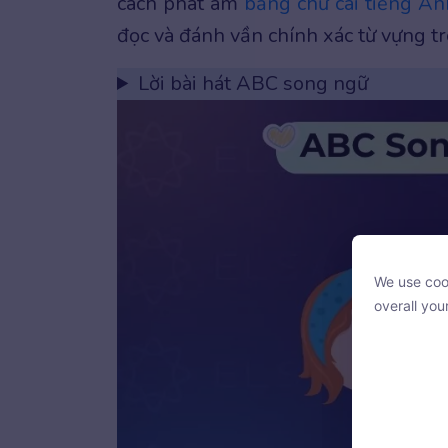
cách phát âm
bảng chữ cái tiếng An
đọc và đánh vần chính xác từ vựng tr
Lời bài hát ABC song ngữ
We use cook
We use cook
overall you
overall you
With your c