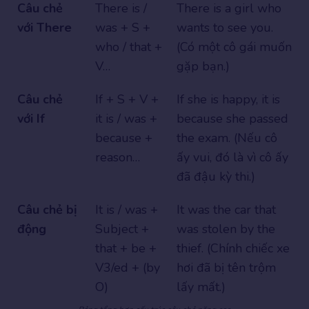
Câu chẻ
There is /
There is a girl who
với There
was + S +
wants to see you.
who / that +
(Có một cô gái muốn
V…
gặp bạn.)
Câu chẻ
If + S + V +
If she is happy, it is
với If
it is / was +
because she passed
because +
the exam. (Nếu cô
reason…
ấy vui, đó là vì cô ấy
đã đậu kỳ thi.)
Câu chẻ bị
It is / was +
It was the car that
động
Subject +
was stolen by the
that + be +
thief. (Chính chiếc xe
V3/ed + (by
hơi đã bị tên trộm
O)
lấy mất.)