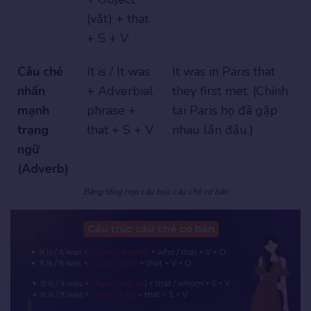
(vật) + that
+ S + V
Câu chẻ
It is / It was
It was in Paris that
nhấn
+ Adverbial
they first met. (Chính
mạnh
phrase +
tại Paris họ đã gặp
trạng
that + S + V
nhau lần đầu.)
ngữ
(Adverb)
Bảng tổng hợp cấu trúc câu chẻ cơ bản