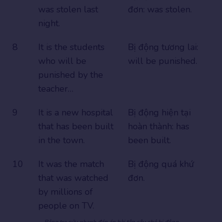
was stolen last
đơn: was stolen.
night.
8
It is the students
Bị động tương lai:
who will be
will be punished.
punished by the
teacher…
9
It is a new hospital
Bị động hiện tại
that has been built
hoàn thành: has
in the town.
been built.
10
It was the match
Bị động quá khứ
that was watched
đơn.
by millions of
people on TV.
Bảng tra cứu nhanh đáp án bài tập câu chẻ bị động