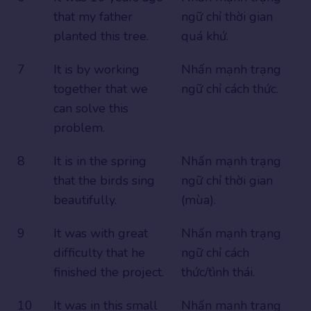
that my father
ngữ chỉ thời gian
planted this tree.
quá khứ.
7
It is by working
Nhấn mạnh trạng
together that we
ngữ chỉ cách thức.
can solve this
problem.
8
It is in the spring
Nhấn mạnh trạng
that the birds sing
ngữ chỉ thời gian
beautifully.
(mùa).
9
It was with great
Nhấn mạnh trạng
difficulty that he
ngữ chỉ cách
finished the project.
thức/tình thái.
10
It was in this small
Nhấn mạnh trạng