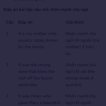
Đáp án bài tập câu chẻ nhấn mạnh chủ ngữ
Câu
Đáp án
Giải thích
1
It is my mother who
Nhấn mạnh chủ
usually cooks dinner
ngữ chỉ người (my
for the family.
mother) ở hiện
tại.
2
It was the strong
Nhấn mạnh chủ
wind that blew the
ngữ chỉ vật (the
roof off the house
strong wind) ở
yesterday.
quá khứ.
3
It was Peter who
Nhấn mạnh chủ
gave Mary a beautiful
ngữ chỉ người