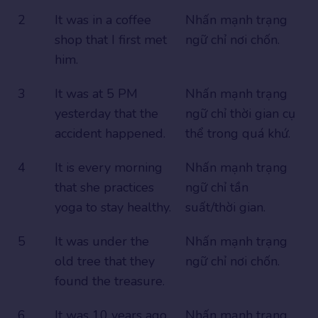
2
It was in a coffee
Nhấn mạnh trạng
shop that I first met
ngữ chỉ nơi chốn.
him.
3
It was at 5 PM
Nhấn mạnh trạng
yesterday that the
ngữ chỉ thời gian cụ
accident happened.
thể trong quá khứ.
4
It is every morning
Nhấn mạnh trạng
that she practices
ngữ chỉ tần
yoga to stay healthy.
suất/thời gian.
5
It was under the
Nhấn mạnh trạng
old tree that they
ngữ chỉ nơi chốn.
found the treasure.
6
It was 10 years ago
Nhấn mạnh trạng