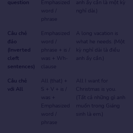
question
Emphasized
anh ấy cần là một kỳ
word /
nghỉ dài.)
phrase
Câu chẻ
Emphasized
A long vacation is
đảo
word /
what he needs. (Một
(Inverted
phrase + is /
kỳ nghỉ dài là điều
cleft
was + Wh-
anh ấy cần.)
sentences)
clause
Câu chẻ
All (that) +
All I want for
với All
S + V + is /
Christmas is you.
was +
(Tất cả những gì anh
Emphasized
muốn trong Giáng
word /
sinh là em.)
phrase