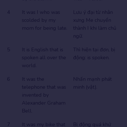
4
It was I who was
Lưu ý đại từ nhân
scolded by my
xưng Me chuyển
mom for being late.
thành I khi làm chủ
ngữ.
5
It is English that is
Thì hiện tại đơn, bị
spoken all over the
động: is spoken.
world.
6
It was the
Nhấn mạnh phát
telephone that was
minh (vật).
invented by
Alexander Graham
Bell.
7
It was my bike that
Bị động quá khứ