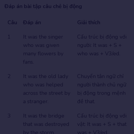
Đáp án bài tập câu chẻ bị động
Câu
Đáp án
Giải thích
1
It was the singer
Cấu trúc bị động với
who was given
người: It was + S +
many flowers by
who was + V3/ed.
fans.
2
It was the old lady
Chuyển tân ngữ chỉ
who was helped
người thành chủ ngữ
across the street by
bị động trong mệnh
a stranger.
đề that.
3
It was the bridge
Cấu trúc bị động với
that was destroyed
vật: It was + S + that
by the storm.
was + V3/ed.