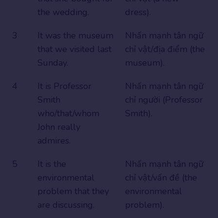
the wedding.
dress).
3
It was the museum
Nhấn mạnh tân ngữ
that we visited last
chỉ vật/địa điểm (the
Sunday.
museum).
4
It is Professor
Nhấn mạnh tân ngữ
Smith
chỉ người (Professor
who/that/whom
Smith).
John really
admires.
5
It is the
Nhấn mạnh tân ngữ
environmental
chỉ vật/vấn đề (the
problem that they
environmental
are discussing.
problem).