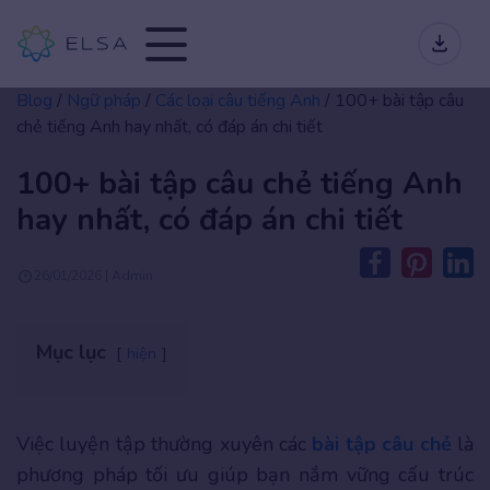
Blog
/
Ngữ pháp
/
Các loại câu tiếng Anh
/
100+ bài tập câu
chẻ tiếng Anh hay nhất, có đáp án chi tiết
100+ bài tập câu chẻ tiếng Anh
hay nhất, có đáp án chi tiết
26/01/2026 | Admin
Mục lục
hiện
Việc luyện tập thường xuyên các
bài tập câu chẻ
là
phương pháp tối ưu giúp bạn nắm vững cấu trúc