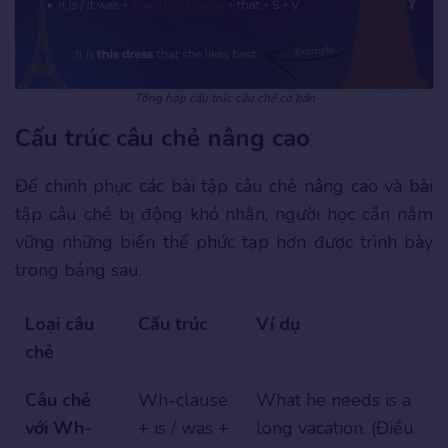
Tổng hợp cấu trúc câu chẻ cơ bản
Cấu trúc câu chẻ nâng cao
Để chinh phục các bài tập câu chẻ nâng cao và bài
tập câu chẻ bị động khó nhằn, người học cần nắm
vững những biến thể phức tạp hơn được trình bày
trong bảng sau.
Loại câu
Cấu trúc
Ví dụ
chẻ
Câu chẻ
Wh-clause
What he needs is a
với Wh-
+ is / was +
long vacation. (Điều