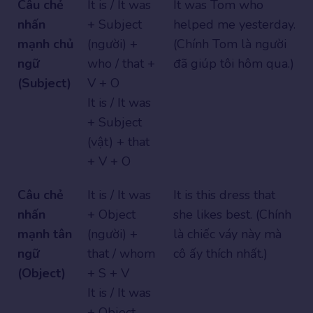
Câu chẻ
It is / It was
It was Tom who
nhấn
+ Subject
helped me yesterday.
mạnh chủ
(người) +
(Chính Tom là người
ngữ
who / that +
đã giúp tôi hôm qua.)
(Subject)
V + O
It is / It was
+ Subject
(vật) + that
+ V + O
Câu chẻ
It is / It was
It is this dress that
nhấn
+ Object
she likes best. (Chính
mạnh tân
(người) +
là chiếc váy này mà
ngữ
that / whom
cô ấy thích nhất.)
(Object)
+ S + V
It is / It was
+ Object