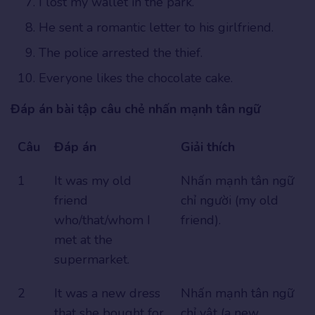
I lost my wallet in the park.
He sent a romantic letter to his girlfriend.
The police arrested the thief.
Everyone likes the chocolate cake.
Đáp án bài tập câu chẻ nhấn mạnh tân ngữ
Câu
Đáp án
Giải thích
1
It was my old
Nhấn mạnh tân ngữ
friend
chỉ người (my old
who/that/whom I
friend).
met at the
supermarket.
2
It was a new dress
Nhấn mạnh tân ngữ
that she bought for
chỉ vật (a new