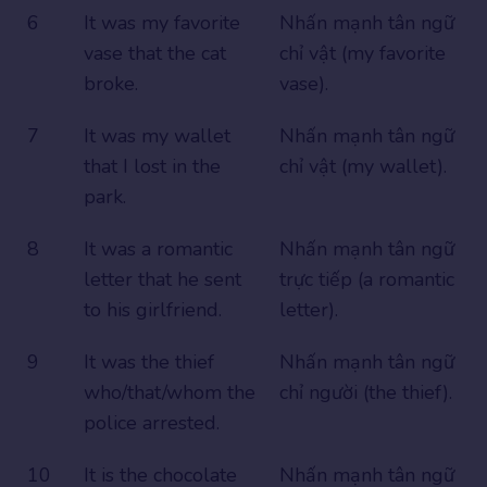
6
It was my favorite
Nhấn mạnh tân ngữ
vase that the cat
chỉ vật (my favorite
broke.
vase).
7
It was my wallet
Nhấn mạnh tân ngữ
that I lost in the
chỉ vật (my wallet).
park.
8
It was a romantic
Nhấn mạnh tân ngữ
letter that he sent
trực tiếp (a romantic
to his girlfriend.
letter).
9
It was the thief
Nhấn mạnh tân ngữ
who/that/whom the
chỉ người (the thief).
police arrested.
10
It is the chocolate
Nhấn mạnh tân ngữ