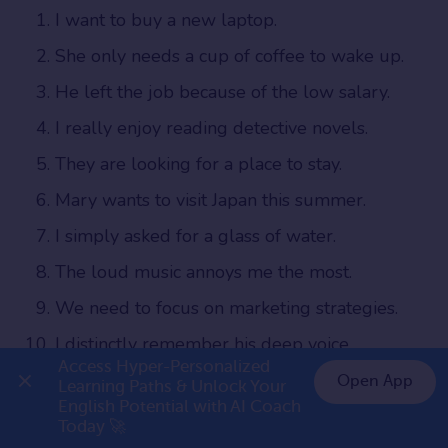
I want to buy a new laptop.
She only needs a cup of coffee to wake up.
He left the job because of the low salary.
I really enjoy reading detective novels.
They are looking for a place to stay.
Mary wants to visit Japan this summer.
I simply asked for a glass of water.
The loud music annoys me the most.
We need to focus on marketing strategies.
I distinctly remember his deep voice.
Access Hyper-Personalized 
She promised to help me with the project.
Open App
Learning Paths & Unlock Your 
English Potential with AI Coach 
👉 Premium 1 năm chỉ 999K
I admire his honesty more than anything.
Today 🚀