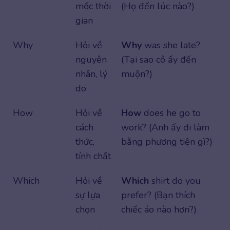
mốc thời
(Họ đến lúc nào?)
gian
Why
Hỏi về
Why
was she late?
nguyên
(Tại sao cô ấy đến
nhân, lý
muộn?)
do
How
Hỏi về
How
does he go to
cách
work? (Anh ấy đi làm
thức,
bằng phương tiện gì?)
tính chất
Which
Hỏi về
Which
shirt do you
sự lựa
prefer? (Bạn thích
chọn
chiếc áo nào hơn?)