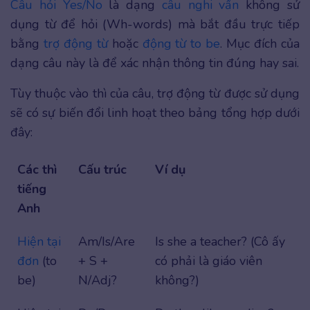
Câu hỏi Yes/No
là dạng
câu nghi vấn
không sử
dụng từ để hỏi (Wh-words) mà bắt đầu trực tiếp
bằng
trợ động từ
hoặc
động từ to be
. Mục đích của
dạng câu này là để xác nhận thông tin đúng hay sai.
Tùy thuộc vào thì của câu, trợ động từ được sử dụng
sẽ có sự biến đổi linh hoạt theo bảng tổng hợp dưới
đây:
Các thì
Cấu trúc
Ví dụ
tiếng
Anh
Hiện tại
Am/Is/Are
Is she a teacher? (Cô ấy
đơn
(to
+ S +
có phải là giáo viên
be)
N/Adj?
không?)