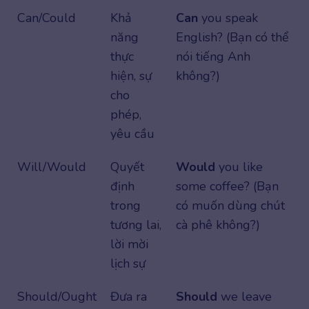
Can/Could
Khả
Can
you speak
năng
English? (Bạn có thể
thực
nói tiếng Anh
hiện, sự
không?)
cho
phép,
yêu cầu
Will/Would
Quyết
Would
you like
định
some coffee? (Bạn
trong
có muốn dùng chút
tương lai,
cà phê không?)
lời mời
lịch sự
Should/Ought
Đưa ra
Should
we leave