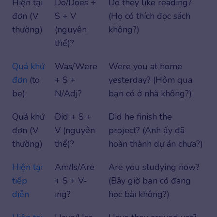
Hiện tại
Do/Does +
Do they like reading?
đơn (V
S + V
(Họ có thích đọc sách
thường)
(nguyên
không?)
thể)?
Quá khứ
Was/Were
Were you at home
đơn
(to
+ S +
yesterday? (Hôm qua
be)
N/Adj?
bạn có ở nhà không?)
Quá khứ
Did + S +
Did he finish the
đơn (V
V (nguyên
project? (Anh ấy đã
thường)
thể)?
hoàn thành dự án chưa?)
Hiện tại
Am/Is/Are
Are you studying now?
tiếp
+ S + V-
(Bây giờ bạn có đang
diễn
ing?
học bài không?)