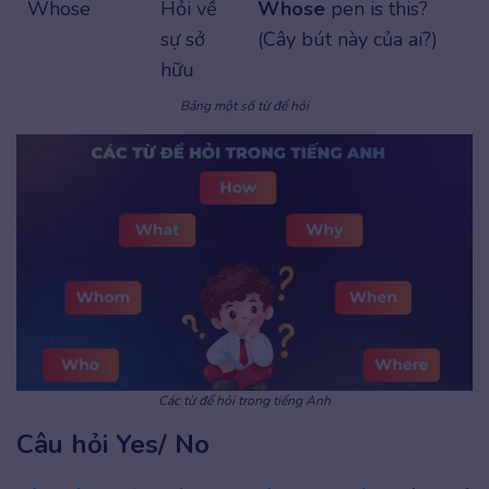
Whose
Hỏi về
Whose
pen is this?
sự sở
(Cây bút này của ai?)
hữu
Bảng một số từ để hỏi
Các từ để hỏi trong tiếng Anh
Câu hỏi Yes/ No