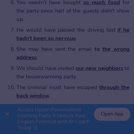
You needn’t have bought
so much food
for
the party since half of the guests didn’t show
up.
He would have passed the driving test
if he
hadn’t been so nervous
.
She may have sent the email
to
the wrong
address
.
We should have invited
our new neighbors
to
the housewarming party.
The criminal must have escaped
through the
back window
.
Đáp án
Access Hyper-Personalized 
Open App
Learning Paths & Unlock Your 
When should you have locked the front door?
English Potential with AI Coach 
👉 Premium 1 năm chỉ 999K
Today 🚀
Where must he have forgotten his keys?