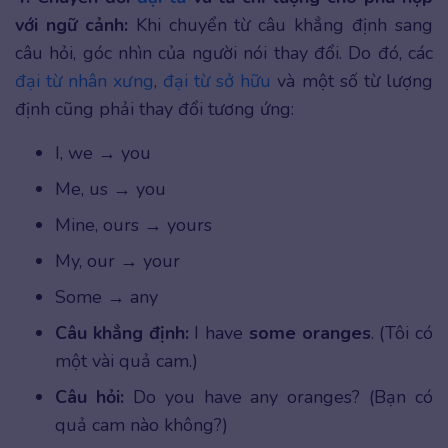
với ngữ cảnh:
Khi chuyển từ câu khẳng định sang
câu hỏi, góc nhìn của người nói thay đổi. Do đó, các
đại từ nhân xưng
,
đại từ sở hữu
và một số từ lượng
định cũng phải thay đổi tương ứng:
I, we → you
Me, us → you
Mine, ours → yours
My, our → your
Some → any
Câu khẳng định:
I have
some oranges
. (Tôi có
một vài quả cam.)
Câu hỏi:
Do you have any oranges? (Bạn có
quả cam nào không?)