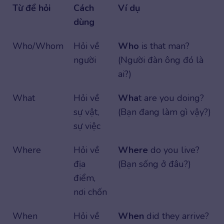
Từ để hỏi
Cách
Ví dụ
dùng
Who/Whom
Hỏi về
Who
is that man?
người
(Người đàn ông đó là
ai?)
What
Hỏi về
Wha
t are you doing?
sự vật,
(Bạn đang làm gì vậy?)
sự việc
Where
Hỏi về
Where
do you live?
địa
(Bạn sống ở đâu?)
điểm,
nơi chốn
When
Hỏi về
When
did they arrive?