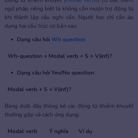
Động từ khiếm khuyết (
Modal verbs
) có đặc điểm
ngữ pháp riêng biệt là không cần mượn trợ động từ
khi thành lập câu nghi vấn. Người học chỉ cần áp
dụng hai cấu trúc cơ bản sau:
Dạng câu hỏi
Wh question
:
Wh-question + Modal verb + S + V(inf)?
Dạng câu hỏi Yes/No question
:
Modal verb + S + V(inf)?
Bảng dưới đây thống kê các động từ khiếm khuyết
thường gặp và cách ứng dụng:
Modal verb
Ý nghĩa
Ví dụ