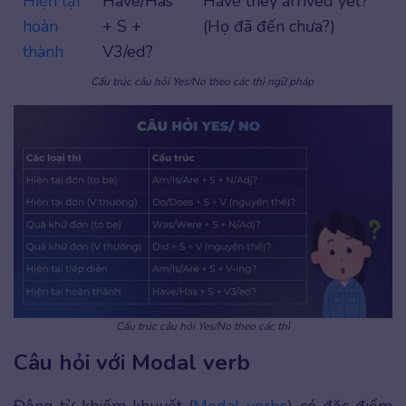
Hiện tại
Have/Has
Have they arrived yet?
hoàn
+ S +
(Họ đã đến chưa?)
thành
V3/ed?
Cấu trúc câu hỏi Yes/No theo các thì ngữ pháp
Cấu trúc câu hỏi Yes/No theo các thì
Câu hỏi với Modal verb