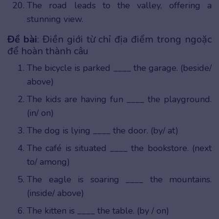
The road leads to the valley, offering a
stunning view.
Đề bài
: Điền giới từ chỉ địa điểm trong ngoặc
để hoàn thành câu
The bicycle is parked ____ the garage. (beside/
above)
The kids are having fun ____ the playground.
(in/ on)
The dog is lying ____ the door. (by/ at)
The café is situated ____ the bookstore. (next
to/ among)
The eagle is soaring ____ the mountains.
(inside/ above)
The kitten is ____ the table. (by / on)