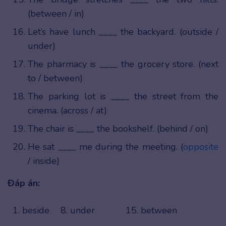
(between / in)
Let’s have lunch ____ the backyard. (outside /
under)
The pharmacy is ____ the grocery store. (next
to / between)
The parking lot is ____ the street from the
cinema. (across / at)
The chair is ____ the bookshelf. (behind / on)
He sat ____ me during the meeting. (
opposite
/ inside)
Đáp án:
1. beside
8. under
15. between