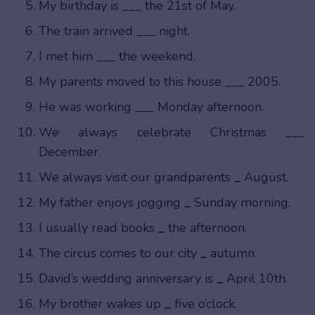
My birthday is ___ the 21st of May.
The train arrived ___ night.
I met him ___ the weekend.
My parents moved to this house ___ 2005.
He was working ___ Monday afternoon.
We always celebrate Christmas ___
December.
We always visit our grandparents
_
August.
My father enjoys jogging
_
Sunday morning.
I usually read books
_
the afternoon.
The circus comes to our city
_
autumn.
David’s wedding anniversary is
_
April 10th.
My brother wakes up
_
five o’clock.