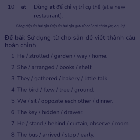
10
at
Dùng
at
để chỉ vị trí cụ thể (at a new
restaurant).
Bảng đáp án bài tập Đáp án bài tập giới từ chỉ nơi chốn (at, on, in)
Đề bài
: Sử dụng từ cho sẵn để viết thành câu
hoàn chỉnh
He / strolled / garden / way / home.
She / arranged / books / shelf.
They / gathered / bakery / little talk.
The bird / flew / tree / ground.
We / sit / opposite each other / dinner.
The key / hidden / drawer.
He / stand / behind / curtain, observe / room.
The bus / arrived / stop / early.