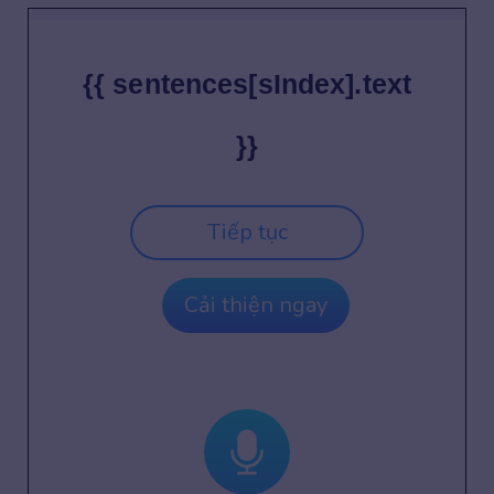
{{ sentences[sIndex].text
}}
Tiếp tục
Cải thiện ngay