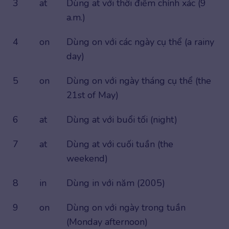
3
at
Dùng at với thời điểm chính xác (9
a.m.)
4
on
Dùng on với các ngày cụ thể (a rainy
day)
5
on
Dùng on với ngày tháng cụ thể (the
21st of May)
6
at
Dùng at với buổi tối (night)
7
at
Dùng at với cuối tuần (the
weekend)
8
in
Dùng in với năm (2005)
9
on
Dùng on với ngày trong tuần
(Monday afternoon)