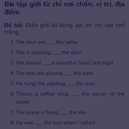
Bài tập giới từ chỉ nơi chốn, vị trí, địa
điểm
Đề bài
: Điền giới từ đúng (at, on, in) vào chỗ
trống.
The keys are ___ the table.
She is standing ___ the door.
We stayed ___ a beautiful hotel last night.
The kids are playing ___ the park.
He hung the painting ___ the wall.
There’s a coffee shop ___ the corner of the
street.
The plane is flying ___ the sky.
He was ___ the bus when I called.