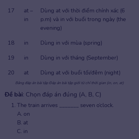
17
at –
Dùng at với thời điểm chính xác (6
in
p.m) và in với buổi trong ngày (the
evening)
18
in
Dùng in với mùa (spring)
19
in
Dùng in với tháng (September)
20
at
Dùng at với buổi tối/đêm (night)
Bảng đáp án bài tập Đáp án bài tập giới từ chỉ thời gian (in, on, at)
Đề bài
: Chọn đáp án đúng (A, B, C)
The train arrives _______ seven o’clock.
A. on
B. at
C. in