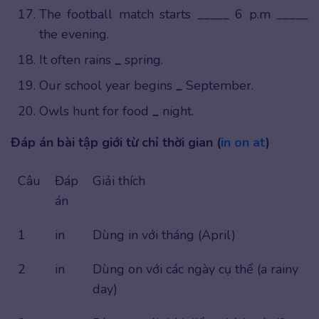
The football match starts _____ 6 p.m _____
the evening.
It often rains
_
spring.
Our school year begins
_
September.
Owls hunt for food
_
night.
Đáp án bài tập giới từ chỉ thời gian (
in on at
)
Câu
Đáp
Giải thích
án
1
in
Dùng in với tháng (April)
2
in
Dùng on với các ngày cụ thể (a rainy
day)