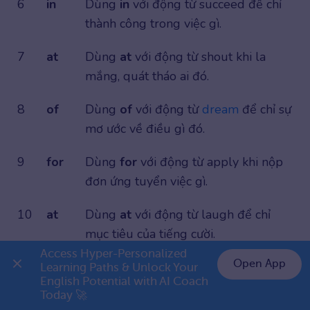
6
in
Dùng
in
với động từ succeed để chỉ
thành công trong việc gì.
7
at
Dùng
at
với động từ shout khi la
mắng, quát tháo ai đó.
8
of
Dùng
of
với động từ
dream
để chỉ sự
mơ ước về điều gì đó.
9
for
Dùng
for
với động từ apply khi nộp
đơn ứng tuyển việc gì.
10
at
Dùng
at
với động từ laugh để chỉ
mục tiêu của tiếng cười.
Access Hyper-Personalized 
Bảng đáp án bài tập về giới từ kết hợp với động từ
Open App
Learning Paths & Unlock Your 
Đề bài
: Điền on hoặc at vào chỗ trống
English Potential with AI Coach 
👉 Premium 1 năm chỉ 999K
Today 🚀
I sent a letter ____ the manager regarding the