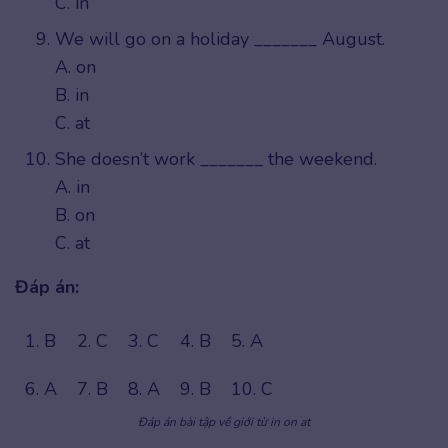
C. in
We will go on a holiday _______ August.
A. on
B. in
C. at
She doesn’t work _______ the weekend.
A. in
B. on
C. at
Đáp án:
1. B
2. C
3. C
4. B
5. A
6. A
7. B
8. A
9. B
10. C
Đáp án bài tập về giới từ in on at