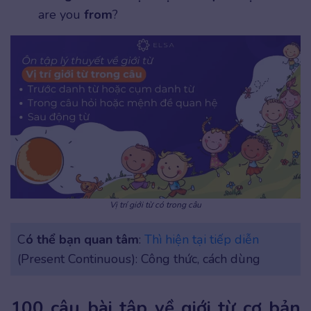
are you
from
?
Vị trí giới từ có trong câu
C
ó thể bạn quan tâm
:
Thì hiện tại tiếp diễn
(Present Continuous): Công thức, cách dùng
100 câu bài tập về giới từ cơ bản