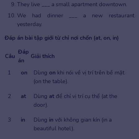
They live ___ a small apartment downtown.
We had dinner ___ a new restaurant
yesterday.
Đáp án bài tập giới từ chỉ nơi chốn (at, on, in)
Đáp
Câu
Giải thích
án
1
on
Dùng
on
khi nói về vị trí trên bề mặt
(on the table).
2
at
Dùng
at
để chỉ vị trí cụ thể (at the
door).
3
in
Dùng
in
với không gian kín (in a
beautiful hotel).