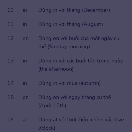
10
in
Dùng in với tháng (December)
11
in
Dùng in với tháng (August)
12
on
Dùng on với buổi của một ngày cụ
thể (Sunday morning)
13
in
Dùng in với các buổi lớn trong ngày
(the afternoon)
14
in
Dùng in với mùa (autumn)
15
on
Dùng on với ngày tháng cụ thể
(April 10th)
16
at
Dùng at với thời điểm chính xác (five
o’clock)