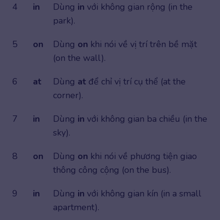
4
in
Dùng
in
với không gian rộng (in the
park).
5
on
Dùng
on
khi nói về vị trí trên bề mặt
(on the wall).
6
at
Dùng
at
để chỉ vị trí cụ thể (at the
corner).
7
in
Dùng
in
với không gian ba chiều (in the
sky).
8
on
Dùng
on
khi nói về phương tiện giao
thông công cộng (on the bus).
9
in
Dùng
in
với không gian kín (in a small
apartment).