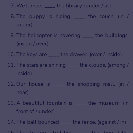
We’ll meet ____ the library. (under / at)
The puppy is hiding ____ the couch. (in /
under)
The helicopter is hovering ____ the buildings.
(inside / over)
The keys are ____ the drawer. (over / inside)
The stars are shining ____ the clouds. (among /
inside)
Our house is ____ the shopping mall. (at /
near)
A beautiful fountain is ____ the museum. (in
front of / under)
The ball bounced ____ the fence. (against / in)
The bridge stretches ____ the two hills.