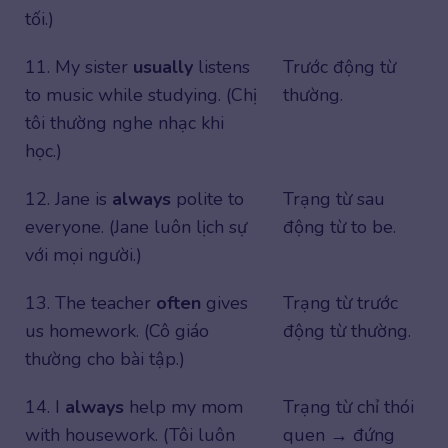
tối.)
11. My sister
usually
listens
Trước động từ
to music while studying. (Chị
thường.
tôi thường nghe nhạc khi
học.)
12. Jane is
always
polite to
Trạng từ sau
everyone. (Jane luôn lịch sự
động từ to be.
với mọi người.)
13. The teacher
often
gives
Trạng từ trước
us homework. (Cô giáo
động từ thường.
thường cho bài tập.)
14. I
always
help my mom
Trạng từ chỉ thói
with housework. (Tôi luôn
quen → đứng