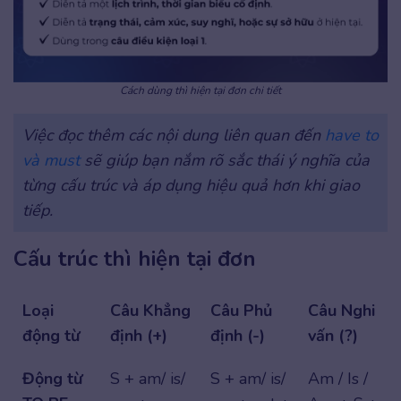
Cách dùng thì hiện tại đơn chi tiết
Việc đọc thêm các nội dung liên quan đến
have to
và must
sẽ giúp bạn nắm rõ sắc thái ý nghĩa của
từng cấu trúc và áp dụng hiệu quả hơn khi giao
tiếp.
Cấu trúc thì hiện tại đơn
Loại
Câu Khẳng
Câu Phủ
Câu Nghi
động từ
định (+)
định (-)
vấn (?)
Động từ
S + am/ is/
S + am/ is/
Am / Is /