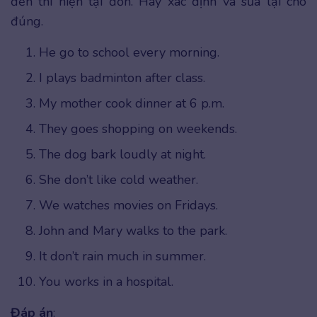
đến thì hiện tại đơn. Hãy xác định và sửa lại cho
đúng.
He go to school every morning.
I plays badminton after class.
My mother cook dinner at 6 p.m.
They goes shopping on weekends.
The dog bark loudly at night.
She don’t like cold weather.
We watches movies on Fridays.
John and Mary walks to the park.
It don’t rain much in summer.
You works in a hospital.
Đáp án
: