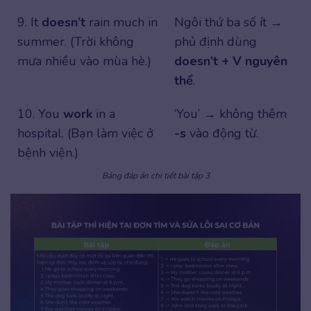
9. It
doesn’t
rain much in
Ngôi thứ ba số ít →
summer. (Trời không
phủ định dùng
mưa nhiều vào mùa hè.)
doesn’t + V nguyên
thể
.
10. You
work
in a
‘You’ → không thêm
hospital. (Bạn làm việc ở
-s
vào động từ.
bệnh viện.)
Bảng đáp án chi tiết bài tập 3