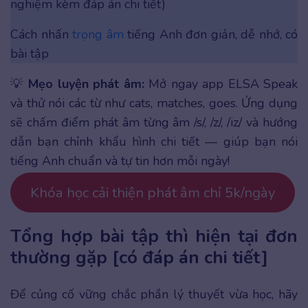
nghiệm kèm đáp án chi tiết)
Cách nhấn
trọng âm
tiếng Anh đơn giản, dễ nhớ, có
bài tập
💡
Mẹo luyện phát âm:
Mở ngay app ELSA Speak
và thử nói các từ như cats, matches, goes. Ứng dụng
sẽ chấm điểm phát âm từng âm /s/, /z/, /iz/ và hướng
dẫn bạn chỉnh khẩu hình chi tiết — giúp bạn nói
tiếng Anh chuẩn và tự tin hơn mỗi ngày!
Khóa học cải thiện phát âm chỉ 5k/ngày
Tổng hợp bài tập thì hiện tại đơn
thường gặp [có đáp án chi tiết]
Để củng cố vững chắc phần lý thuyết vừa học, hãy