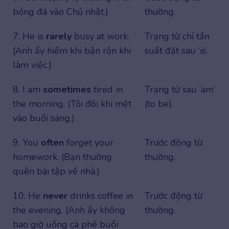
bóng đá vào Chủ nhật.)
thường.
7. He is
rarely
busy at work.
Trạng từ chỉ tần
(Anh ấy hiếm khi bận rộn khi
suất đặt sau ‘is’.
làm việc.)
8. I am
sometimes
tired in
Trạng từ sau ‘am’
the morning. (Tôi đôi khi mệt
(to be).
vào buổi sáng.)
9. You
often
forget your
Trước động từ
homework. (Bạn thường
thường.
quên bài tập về nhà.)
10. He
never
drinks coffee in
Trước động từ
the evening. (Anh ấy không
thường.
bao giờ uống cà phê buổi