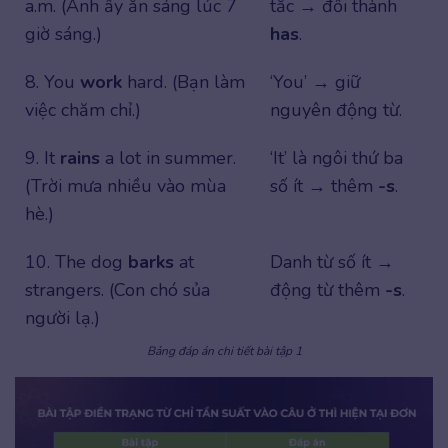
a.m. (Anh ấy ăn sáng lúc 7
tắc → đổi thành
giờ sáng.)
has
.
8. You
work
hard. (Bạn làm
‘You’ → giữ
việc chăm chỉ.)
nguyên động từ.
9. It
rains
a lot in summer.
‘It’ là ngôi thứ ba
(Trời mưa nhiều vào mùa
số ít → thêm
-s
.
hè.)
10. The dog
barks
at
Danh từ số ít →
strangers. (Con chó sủa
động từ thêm
-s
.
người lạ.)
Bảng đáp án chi tiết bài tập 1