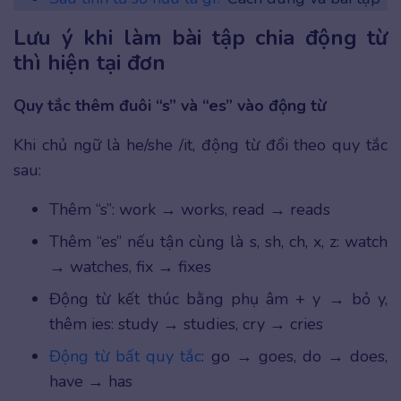
Lưu ý khi làm bài tập chia động từ
thì hiện tại đơn
Quy tắc thêm đuôi “s” và “es” vào động từ
Khi chủ ngữ là he/she /it, động từ đổi theo quy tắc
sau:
Thêm “s”: work → works, read → reads
Thêm “es” nếu tận cùng là s, sh, ch, x, z: watch
→ watches, fix → fixes
Động từ kết thúc bằng phụ âm + y → bỏ y,
thêm ies: study → studies, cry → cries
Động từ bất quy tắc
: go → goes, do → does,
have → has