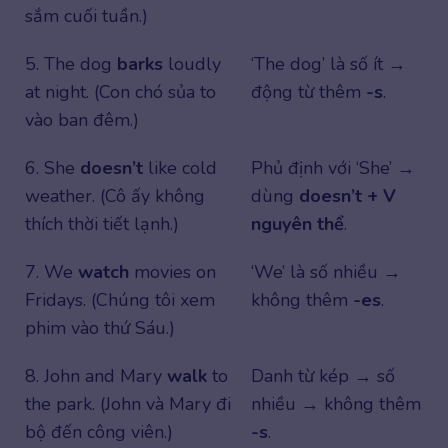
sắm cuối tuần.)
5. The dog
barks
loudly
‘The dog’ là số ít →
at night. (Con chó sủa to
động từ thêm
-s
.
vào ban đêm.)
6. She
doesn’t
like cold
Phủ định với ‘She’ →
weather. (Cô ấy không
dùng
doesn’t + V
thích thời tiết lạnh.)
nguyên thể
.
7. We
watch
movies on
‘We’ là số nhiều →
Fridays. (Chúng tôi xem
không thêm
-es
.
phim vào thứ Sáu.)
8. John and Mary
walk
to
Danh từ kép → số
the park. (John và Mary đi
nhiều → không thêm
bộ đến công viên.)
-s
.