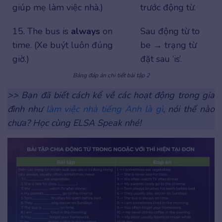
giúp mẹ làm việc nhà.)
trước động từ.
15. The bus is
always
on
Sau động từ to
time. (Xe buýt luôn đúng
be → trạng từ
giờ.)
đặt sau ‘is’.
Bảng đáp án chi tiết bài tập 2
>> Bạn đã biết cách kể về các hoạt động trong gia
đình như
làm việc nhà tiếng Anh là gì
, nói thế nào
chưa? Học cùng ELSA Speak nhé!