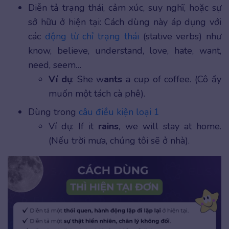
Diễn tả trạng thái, cảm xúc, suy nghĩ, hoặc sự
sở hữu ở hiện tại: Cách dùng này áp dụng với
các
động từ chỉ trạng thái
(stative verbs) như
know, believe, understand, love, hate, want,
need, seem…
Ví dụ
: She w
ants
a cup of coffee. (Cô ấy
muốn một tách cà phê).
Dùng trong
câu điều kiện loại 1
Ví dụ: If it
rains
, we will stay at home.
(Nếu trời mưa, chúng tôi sẽ ở nhà).