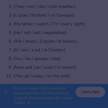
(They / not / like / cold weather)
(I / play / football / on Sundays)
(My father / watch / TV / every night)
(He / not / eat / vegetables)
(We / study / English / at school)
(It / rain / a lot / in October)
(You / be / always / late)
(Nam and Lan / walk / to school)
(The cat / sleep / on the sofa)
Đáp án:
Access Hyper-Personalized 
Open App
Learning Paths & Unlock Your 
English Potential with AI Coach 
Câu – Đáp án
👉 Premium 1 năm chỉ 799K
Giải thích
Today 🚀