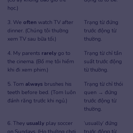
học.)
3. We
often
watch TV after
Trạng từ đứng
dinner. (Chúng tôi thường
trước động từ
xem TV sau bữa tối.)
thường.
4. My parents
rarely
go to
Trạng từ chỉ tần
the cinema. (Bố mẹ tôi hiếm
suất trước động
khi đi xem phim.)
từ thường.
5. Tom
always
brushes his
Trạng từ chỉ thói
teeth before bed. (Tom luôn
quen → đứng
đánh răng trước khi ngủ.)
trước động từ
thường.
6. They
usually
play soccer
‘usually’ đứng
on Sundays. (Họ thường chơi
trước động từ