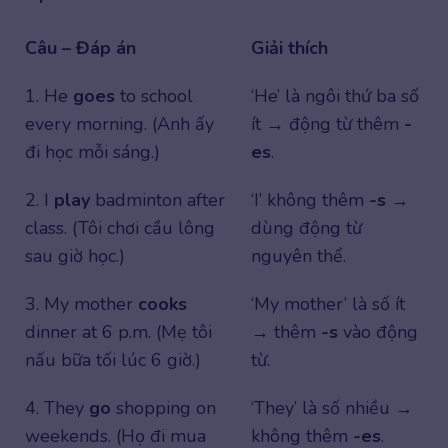
Câu – Đáp án
Giải thích
1. He
goes
to school
‘He’ là ngôi thứ ba số
every morning. (Anh ấy
ít → động từ thêm
-
đi học mỗi sáng.)
es
.
2. I
play
badminton after
‘I’ không thêm
-s
→
class. (Tôi chơi cầu lông
dùng động từ
sau giờ học.)
nguyên thể.
3. My mother
cooks
‘My mother’ là số ít
dinner at 6 p.m. (Mẹ tôi
→ thêm
-s
vào động
nấu bữa tối lúc 6 giờ.)
từ.
4. They
go
shopping on
‘They’ là số nhiều →
weekends. (Họ đi mua
không thêm
-es
.