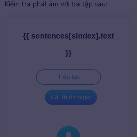
Kiểm tra phát âm với bài tập sau:
{{ sentences[sIndex].text
}}
Tiếp tục
Cải thiện ngay