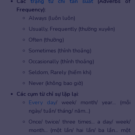
Các
trạng từ chỉ tần suất
(Adverbs of
Frequency)
:
Always (luôn luôn)
Usually, Frequently (thường xuyên)
Often (thường)
Sometimes (thỉnh thoảng)
Occasionally (thỉnh thoảng)
Seldom, Rarely (hiếm khi)
Never (không bao giờ)
Các cụm từ chỉ sự lặp lại
:
Every day
/ week/ month/ year… (mỗi
ngày/ tuần/ tháng/ năm…)
Once/ twice/ three times… a day/ week/
month… (một lần/ hai lần/ ba lần… một