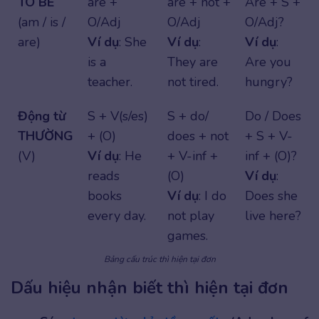
TO BE
are +
are + not +
Are + S +
(am / is /
O/Adj
O/Adj
O/Adj?
are)
Ví dụ
: She
Ví dụ
:
Ví dụ
:
is a
They are
Are you
teacher.
not tired.
hungry?
Động từ
S + V(s/es)
S + do/
Do / Does
THƯỜNG
+ (O)
does + not
+ S + V-
(V)
Ví dụ
: He
+ V-inf +
inf + (O)?
reads
(O)
Ví dụ
:
books
Ví dụ
: I do
Does she
every day.
not play
live here?
games.
Bảng cấu trúc thì hiện tại đơn
Dấu hiệu nhận biết thì hiện tại đơn