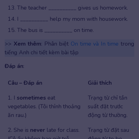
The teacher __________ gives us homework.
I __________ help my mom with housework.
The bus is __________ on time.
>>
Xem thêm
: Phân biệt
On time và In time
trong
tiếng Anh chi tiết kèm bài tập
Đáp án
:
Câu – Đáp án
Giải thích
1. I
sometimes
eat
Trạng từ chỉ tần
vegetables. (Tôi thỉnh thoảng
suất đặt trước
ăn rau.)
động từ thường.
2. She is
never
late for class.
Trạng từ đặt sau
(Cô ấy không bao giờ trễ
động từ to be.