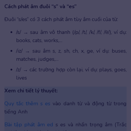
Cách phát âm đuôi “s” và “es”
Đuôi “s/es” có 3 cách phát âm tùy âm cuối của từ:
/s/ → sau âm vô thanh (/p/, /t/, /k/, /f/, /θ/), ví dụ:
books, cats, works,…
/iz/ → sau âm s, z, sh, ch, x, ge, ví dụ: buses,
matches, judges,…
/z/ → các trường hợp còn lại, ví dụ: plays, goes,
lives
Xem chi tiết lý thuyết:
Quy tắc thêm s es
vào danh từ và động từ trong
tiếng Anh
Bài tập phát âm ed
s es và nhấn trọng âm (Trắc