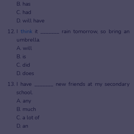
B. has
C. had
D. will have
I
think
it _______ rain tomorrow, so bring an
umbrella.
A. will
B. is
C. did
D. does
I have _______ new friends at my secondary
school.
A. any
B. much
C. a lot of
D. an