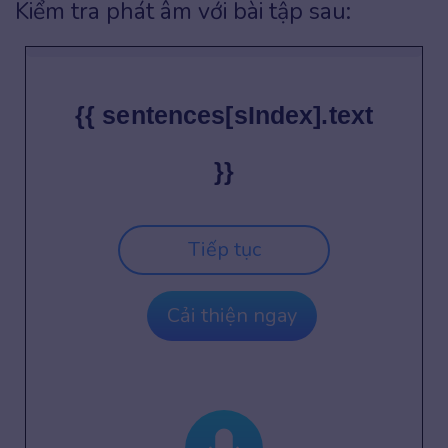
Kiểm tra phát âm với bài tập sau:
{{ sentences[sIndex].text
}}
Tiếp tục
Cải thiện ngay