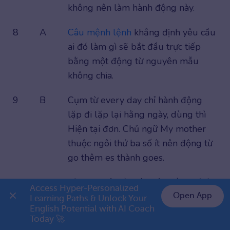
không nên làm hành động này.
8
A
Câu mệnh lệnh
khẳng định yêu cầu
ai đó làm gì sẽ bắt đầu trực tiếp
bằng một động từ nguyên mẫu
không chia.
9
B
Cụm từ every day chỉ hành động
lặp đi lặp lại hằng ngày, dùng thì
Hiện tại đơn. Chủ ngữ My mother
thuộc ngôi thứ ba số ít nên động từ
go thêm es thành goes.
10
B
Từ Listen ở đầu câu yêu cầu chú ý
Access Hyper-Personalized 
hành động đang xảy ra, dùng thì
Open App
Learning Paths & Unlock Your 
English Potential with AI Coach 
Hiện tại tiếp diễn.
Đại từ bất định
👉 Premium 1 năm chỉ 799K
Today 🚀
Someone được tính là chủ ngữ số ít