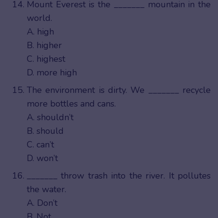
Mount Everest is the _______ mountain in the
world.
A. high
B. higher
C. highest
D. more high
The environment is dirty. We _______ recycle
more bottles and cans.
A. shouldn’t
B. should
C. can’t
D. won’t
_______ throw trash into the river. It pollutes
the water.
A. Don’t
B. Not