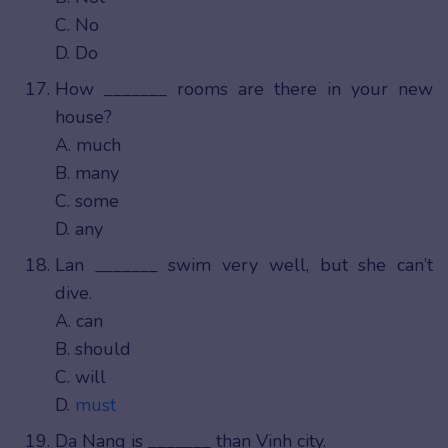
C. No
D. Do
How _______ rooms are there in your new
house?
A. much
B. many
C. some
D. any
Lan _______ swim very well, but she can’t
dive.
A. can
B. should
C. will
D.
must
Da Nang is _______ than Vinh city.