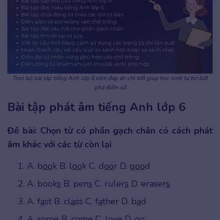
Trọn bộ bài tập tiếng Anh lớp 6 kèm đáp án chi tiết giúp học sinh tự tin bứt
phá điểm số
Bài tập phát âm tiếng Anh lớp 6
Đề bài: Chọn từ có phần gạch chân có cách phát
âm khác với các từ còn lại
A. b
oo
k B. l
oo
k C. d
oo
r D. g
oo
d
A. book
s
B. pen
s
C. ruler
s
D. eraser
s
A. f
a
st B. cl
a
ss C. f
a
ther D. b
a
d
A. s
o
me B. c
o
me C. l
o
ve D. g
o