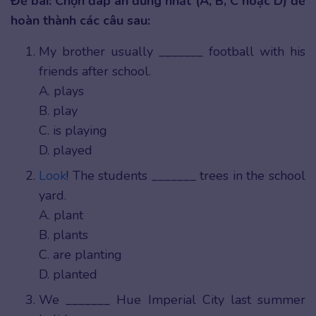
Đề bài: Chọn đáp án đúng nhất (A, B, C hoặc D) để
hoàn thành các câu sau:
My brother usually _______ football with his
friends after school.
A. plays
B. play
C. is playing
D. played
Look
! The students _______ trees in the school
yard.
A. plant
B. plants
C. are planting
D. planted
We _______ Hue Imperial City last summer