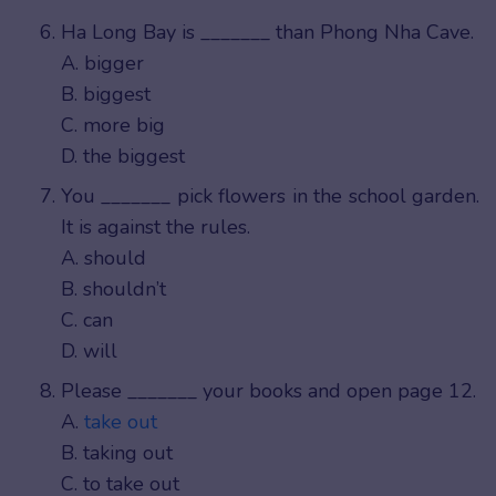
Ha Long Bay is _______ than Phong Nha Cave.
A. bigger
B. biggest
C. more big
D. the biggest
You _______ pick flowers in the school garden.
It is against the rules.
A. should
B. shouldn’t
C. can
D. will
Please _______ your books and open page 12.
A.
take out
B. taking out
C. to take out