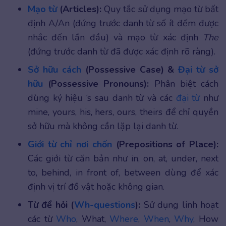
Mạo từ
(Articles):
Quy tắc sử dụng mạo từ bất
định A/An (đứng trước danh từ số ít đếm được
nhắc đến lần đầu) và mạo từ xác định
The
(đứng trước danh từ đã được xác định rõ ràng).
Sở hữu cách
(Possessive Case) &
Đại từ sở
hữu
(Possessive Pronouns):
Phân biệt cách
dùng ký hiệu ‘s sau danh từ và các
đại từ
như
mine, yours, his, hers, ours, theirs để chỉ quyền
sở hữu mà không cần lặp lại danh từ.
Giới từ chỉ nơi chốn
(Prepositions of Place):
Các giới từ căn bản như in, on, at, under, next
to, behind, in front of, between dùng để xác
định vị trí đồ vật hoặc không gian.
Từ để hỏi (
Wh-questions
):
Sử dụng linh hoạt
các từ
Who
, What,
Where
,
When
,
Why
, How