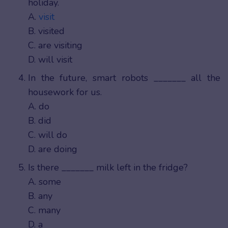
holiday.
A.
visit
B. visited
C. are visiting
D. will visit
In the future, smart robots _______ all the
housework for us.
A. do
B. did
C. will do
D. are doing
Is there _______ milk left in the fridge?
A. some
B. any
C. many
D. a