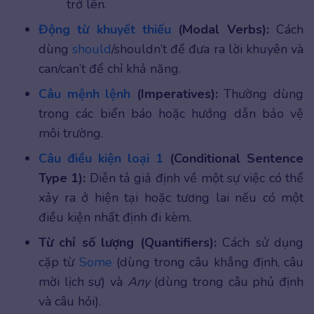
trở lên.
Động từ khuyết thiếu
(Modal Verbs):
Cách
dùng
should
/shouldn’t để đưa ra lời khuyên và
can/can’t để chỉ khả năng.
Câu mệnh lệnh
(Imperatives):
Thường dùng
trong các biển báo hoặc hướng dẫn bảo vệ
môi trường.
Câu điều kiện loại 1
(Conditional Sentence
Type 1):
Diễn tả giả định về một sự việc có thể
xảy ra ở hiện tại hoặc tương lai nếu có một
điều kiện nhất định đi kèm.
Từ chỉ số lượng (Quantifiers):
Cách sử dụng
cặp từ
Some
(dùng trong câu khẳng định, câu
mời lịch sự) và
Any
(dùng trong câu phủ định
và câu hỏi).