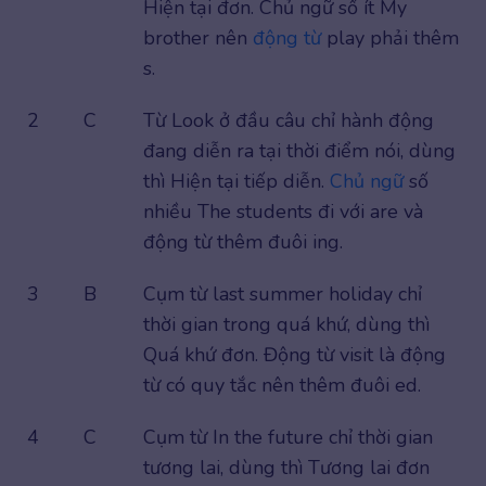
Hiện tại đơn. Chủ ngữ số ít My
brother nên
động từ
play phải thêm
s.
2
C
Từ Look ở đầu câu chỉ hành động
đang diễn ra tại thời điểm nói, dùng
thì Hiện tại tiếp diễn.
Chủ ngữ
số
nhiều The students đi với are và
động từ thêm đuôi ing.
3
B
Cụm từ last summer holiday chỉ
thời gian trong quá khứ, dùng thì
Quá khứ đơn. Động từ visit là động
từ có quy tắc nên thêm đuôi ed.
4
C
Cụm từ In the future chỉ thời gian
tương lai, dùng thì Tương lai đơn