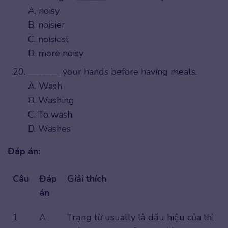
A. noisy
B. noisier
C. noisiest
D. more noisy
_______ your hands before having meals.
A. Wash
B. Washing
C. To wash
D. Washes
Đáp án:
Câu
Đáp
Giải thích
án
1
A
Trạng từ usually là dấu hiệu của thì