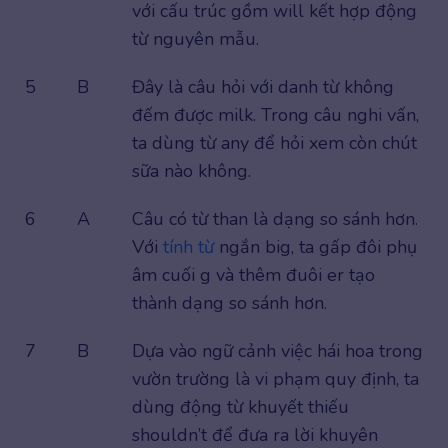
với cấu trúc gồm will kết hợp động
từ nguyên mẫu.
5
B
Đây là câu hỏi với danh từ không
đếm được milk. Trong câu nghi vấn,
ta dùng từ any để hỏi xem còn chút
sữa nào không.
6
A
Câu có từ than là dạng so sánh hơn.
Với
tính từ
ngắn big, ta gấp đôi phụ
âm cuối g và thêm đuôi er tạo
thành dạng so sánh hơn.
7
B
Dựa vào ngữ cảnh việc hái hoa trong
vườn trường là vi phạm quy định, ta
dùng động từ khuyết thiếu
shouldn’t để đưa ra lời khuyên