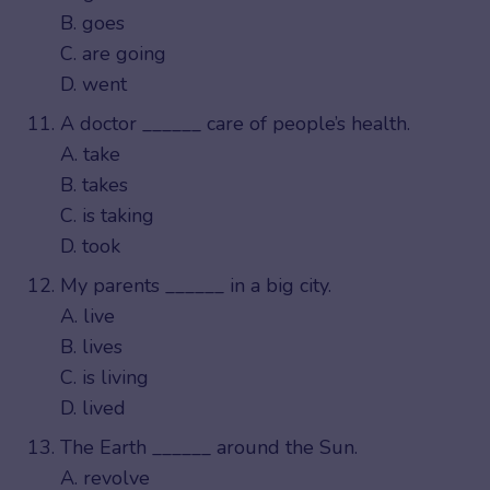
B. goes
C. are going
D. went
A doctor ______ care of people’s health.
A. take
B. takes
C. is taking
D. took
My parents ______ in a big city.
A. live
B. lives
C. is living
D. lived
The Earth ______ around the Sun.
A. revolve