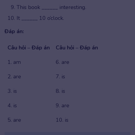
This book ______ interesting.
It ______ 10 o’clock.
Đáp án:
Câu hỏi
–
Đáp án
Câu hỏi
–
Đáp án
1. am
6. are
2. are
7. is
3. is
8. is
4. is
9. are
5. are
10. is