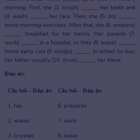
morning. First, she (3. brush) ______ her teeth and
(4. wash) ______ her face. Then, she (5. do) ______
some morning exercises. After that, she (6. prepare)
______ breakfast for her family. Her parents (7.
work) ______ in a hospital, so they (8. leave) ______
home early. Lisa (9. not/go) ______ to school by bus;
her father usually (10. drive) ______ her there.
Đáp án:
Câu hỏi
–
Đáp án
Câu hỏi
–
Đáp án
1. has
6. prepares
2. wakes
7. work
3. brushes
8. leave