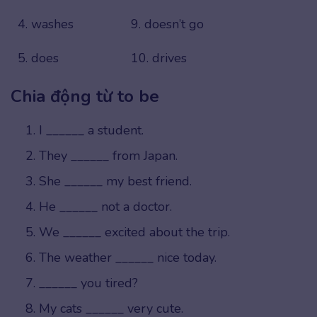
4. washes
9. doesn’t go
5. does
10. drives
Chia động từ to be
I ______ a student.
They ______ from Japan.
She ______ my best friend.
He ______ not a doctor.
We ______ excited about the trip.
The weather ______ nice today.
______ you tired?
My cats ______ very cute.