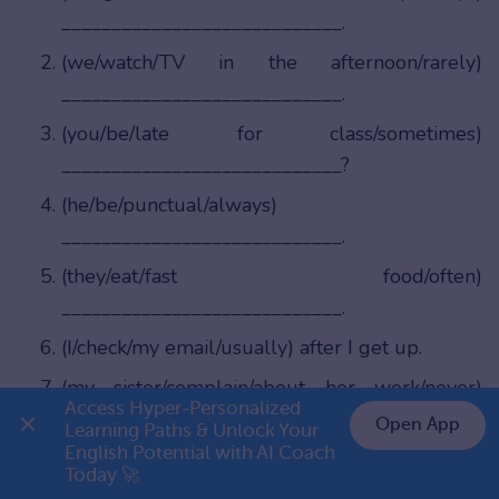
____________________________.
(we/watch/TV in the afternoon/rarely)
____________________________.
(you/be/late for class/sometimes)
____________________________?
(he/be/punctual/always)
____________________________.
(they/eat/fast food/often)
____________________________.
(I/check/my email/usually) after I get up.
(my sister/complain/about her work/never)
Access Hyper-Personalized 
____________________________.
Open App
Learning Paths & Unlock Your 
English Potential with AI Coach 
(he/get/angry/seldom)
👉 Premium 1 năm chỉ 799K
Today 🚀
____________________________.