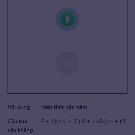
Nội dung
Kiến thức cần nắm
Cấu trúc
S + V(s/es) + (O) S + am/is/are + (O)
câu khẳng