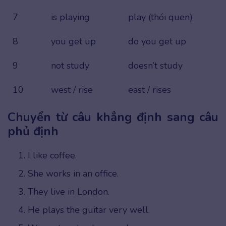
7
is playing
play (thói quen)
8
you get up
do you get up
9
not study
doesn’t study
10
west / rise
east / rises
Chuyển từ câu khẳng định sang câu
phủ định
I like coffee.
She works in an office.
They live in London.
He plays the guitar very well.