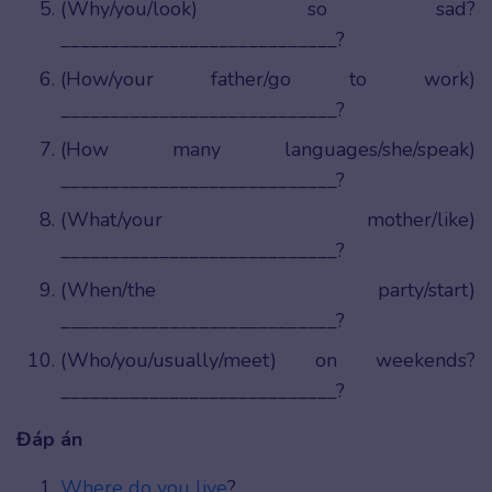
(Why/you/look) so sad?
____________________________?
(How/your father/go to work)
____________________________?
(How many languages/she/speak)
____________________________?
(What/your mother/like)
____________________________?
(When/the party/start)
____________________________?
(Who/you/usually/meet) on weekends?
____________________________?
Đáp án
Where do you live
?