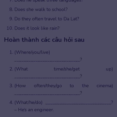
Does she walk to school?
Do they often travel to Da Lat?
Does it look like rain?
Hoàn thành các câu hỏi sau
(Where/you/live)
____________________________?
(What time/she/get up)
____________________________?
(How often/they/go to the cinema)
____________________________?
(What/he/do) ____________________________?
– He’s an engineer.