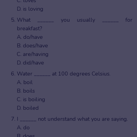
C. loves
D. is loving
What ______ you usually ______ for
breakfast?
A. do/have
B. does/have
C. are/having
D. did/have
Water ______ at 100 degrees Celsius.
A. boil
B. boils
C. is boiling
D. boiled
I ______ not understand what you are saying.
A. do
B. does