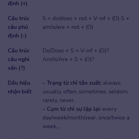
định (+)
Cấu trúc
S + do/does + not + V-inf + (O) S +
câu phủ
am/is/are + not + (O)
định (-)
Cấu trúc
Do/Does + S + V-inf + (O)?
câu nghi
Am/Is/Are + S + (O)?
vấn (?)
Dấu hiệu
–
Trạng từ chỉ tần suất:
always,
nhận biết
usually, often, sometimes, seldom,
rarely, never.
–
Cụm từ chỉ sự lặp lại:
every
day/week/month/year, once/twice a
week,…