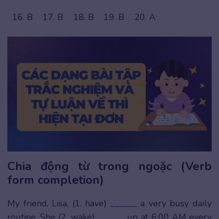
16. B
17. B
18. B
19. B
20. A
Chia động từ trong ngoặc (Verb
form completion)
My friend, Lisa, (1. have) ______ a very busy daily
routine. She (2. wake) ______ up at 6:00 AM every