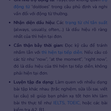
động từ
“do/does” trong câu phủ định và nghi
vấn đối với động từ thường.
Nhận diện dấu hiệu:
Các
trạng từ chỉ tần suất
(always, usually, often,…) là dấu hiệu rõ ràng
nhất của thì hiện tại đơn.
Cẩn thận bẫy thời gian:
Đọc kỹ câu để tránh
nhầm lẫn với
thì hiện tại tiếp diễn
. Nếu câu có
các từ như “now”, “at the moment”, “right now”,
đó là dấu hiệu của thì hiện tại tiếp diễn, không
phải hiện tại đơn.
Luyện tập đa dạng:
Làm quen với nhiều dạng
bài tập khác nhau (trắc nghiệm, sửa lỗi sai, viết
lại câu) sẽ giúp bạn phản xạ tốt hơn khi làm
bài thi thực tế như
IELTS
,
TOEIC
, hoặc các bài
kiểm tra A2, B1.