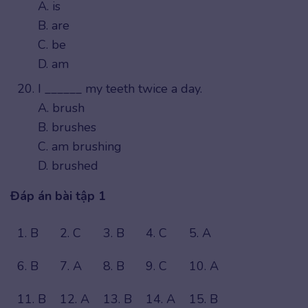
A. is
B. are
C. be
D. am
I ______ my teeth twice a day.
A. brush
B. brushes
C. am brushing
D. brushed
Đáp án bài tập 1
1. B
2. C
3. B
4. C
5. A
6. B
7. A
8. B
9. C
10. A
11. B
12. A
13. B
14. A
15. B