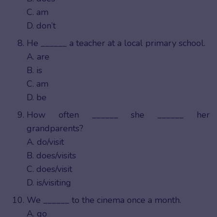
C. am
D. don’t
He ______ a teacher at a local primary school.
A. are
B. is
C. am
D. be
How often ______ she ______ her
grandparents?
A. do/visit
B. does/visits
C. does/visit
D. is/visiting
We ______ to the cinema once a month.
A. go