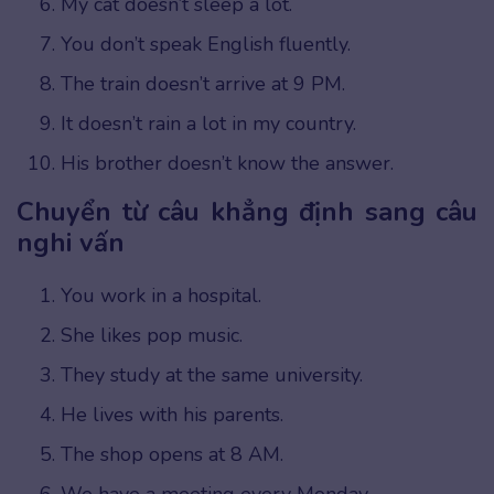
My cat doesn’t sleep a lot.
You don’t speak English fluently.
The train doesn’t arrive at 9 PM.
It doesn’t rain a lot in my country.
His brother doesn’t know the answer.
Chuyển từ câu khẳng định sang câu
nghi vấn
You work in a hospital.
She likes pop music.
They study at the same university.
He lives with his parents.
The shop opens at 8 AM.
We have a meeting every Monday.