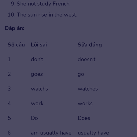
She not study French.
The sun rise in the west.
Đáp án:
Số câu
Lỗi sai
Sửa đúng
1
don’t
doesn’t
2
goes
go
3
watchs
watches
4
work
works
5
Do
Does
6
am usually have
usually have