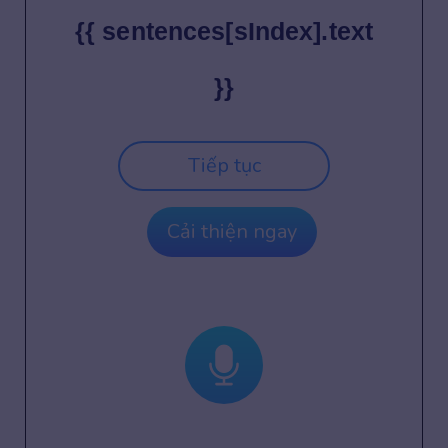
{{ sentences[sIndex].text
}}
Tiếp tục
Cải thiện ngay