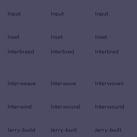
Input
Input
Input
Inset
Inset
Inset
Interbreed
Interbred
Interbred
Interweave
Interwove
Interwoven
Interwind
Interwound
Interwound
Jerry-build
Jerry-built
Jerry-built