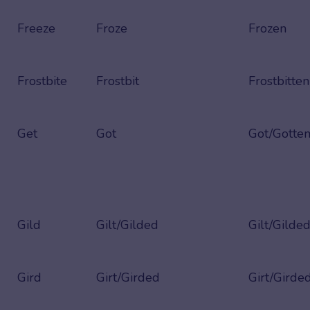
Freeze
Froze
Frozen
Frostbite
Frostbit
Frostbitten
Get
Got
Got/Gotte
Gild
Gilt/Gilded
Gilt/Gilde
Gird
Girt/Girded
Girt/Girde