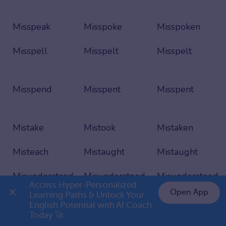
Misspeak
Misspoke
Misspoken
Misspell
Misspelt
Misspelt
Misspend
Misspent
Misspent
Mistake
Mistook
Mistaken
Misteach
Mistaught
Mistaught
Misunderstand
Misunderstood
Misunderstood
Access Hyper-Personalized 
Open App
Learning Paths & Unlock Your 
Miswrite
Miswrote
Miswritten
English Potential with AI Coach 
👉 Premium 1 năm chỉ 799K
Today 🚀
Mow
Mowed
Mown/Mowed