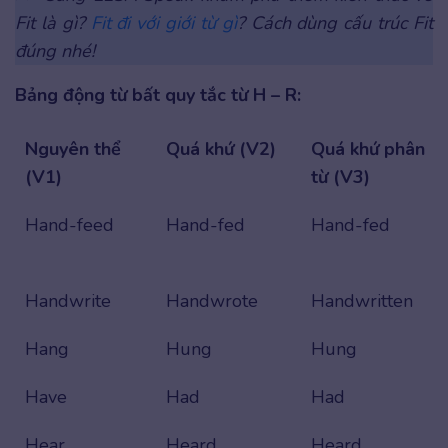
Fit là gì?
Fit đi với giới từ gì
? Cách dùng cấu trúc Fit
đúng nhé!
Bảng động từ bất quy tắc từ H – R:
Nguyên thể
Quá khứ (V2)
Quá khứ phân
(V1)
từ (V3)
Hand-feed
Hand-fed
Hand-fed
Handwrite
Handwrote
Handwritten
Hang
Hung
Hung
Have
Had
Had
Hear
Heard
Heard