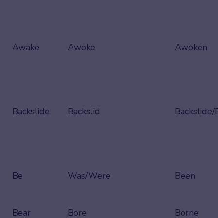
Awake
Awoke
Awoken
Backslide
Backslid
Backslide/
Be
Was/Were
Been
Bear
Bore
Borne