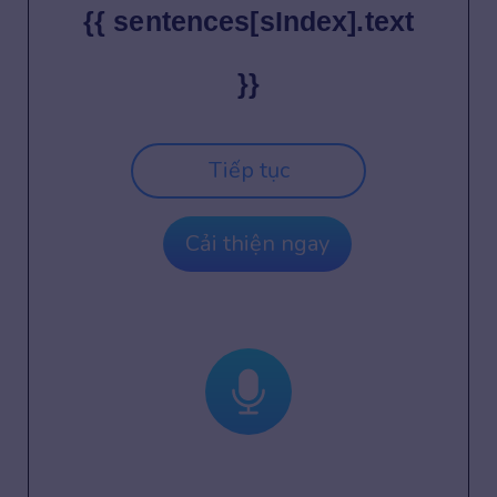
{{ sentences[sIndex].text
}}
Tiếp tục
Cải thiện ngay