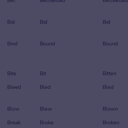
Bet
Bet/Betted
Bet/Betted
Bid
Bid
Bid
Bind
Bound
Bound
Bite
Bit
Bitten
Bleed
Bled
Bled
Blow
Blew
Blown
Break
Broke
Broken