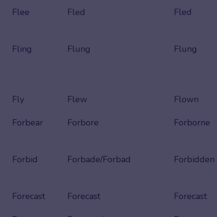
Flee
Fled
Fled
Fling
Flung
Flung
Fly
Flew
Flown
Forbear
Forbore
Forborne
Forbid
Forbade/Forbad
Forbidden
Forecast
Forecast
Forecast