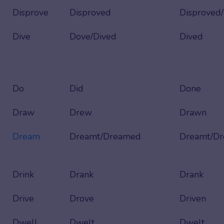
Disprove
Disproved
Disproved
Dive
Dove/Dived
Dived
Do
Did
Done
Draw
Drew
Drawn
Dream
Dreamt/Dreamed
Dreamt/D
Drink
Drank
Drank
Drive
Drove
Driven
Dwell
Dwelt
Dwelt