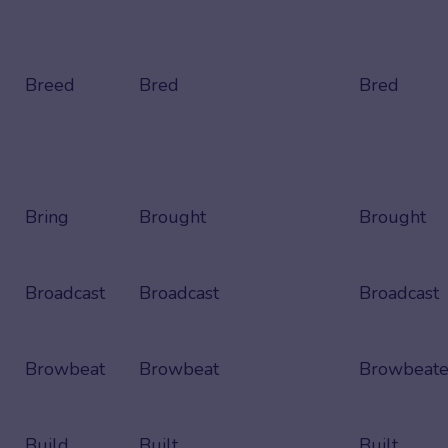
Breed
Bred
Bred
Bring
Brought
Brought
Broadcast
Broadcast
Broadcast
Browbeat
Browbeat
Browbeate
Build
Built
Built