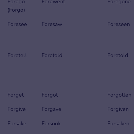
Forego
Forewent
Foregone
(Forgo)
Foresee
Foresaw
Foreseen
Foretell
Foretold
Foretold
Forget
Forgot
Forgotten
Forgive
Forgave
Forgiven
Forsake
Forsook
Forsaken