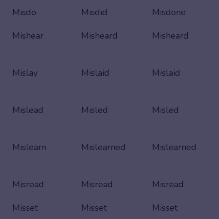
Misdo
Misdid
Misdone
Mishear
Misheard
Misheard
Mislay
Mislaid
Mislaid
Mislead
Misled
Misled
Mislearn
Mislearned
Mislearned
Misread
Misread
Misread
Misset
Misset
Misset