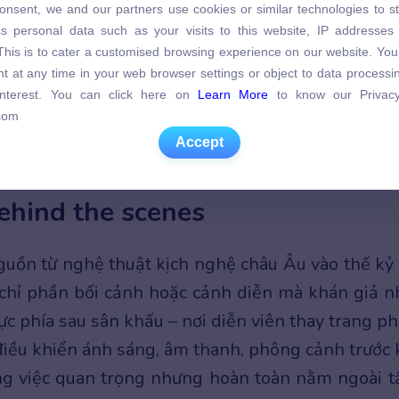
onsent, we and our partners use cookies or similar technologies to s
s personal data such as your visits to this website, IP addresses
s personal data such as your visits to this website, IP addresses
. This is to cater a customised browsing experience on our website. Yo
. This is to cater a customised browsing experience on our website. Yo
t at any time in your web browser settings or object to data process
t at any time in your web browser settings or object to data process
 interest. You can click here on
Learn More
to know our Privacy
 interest. You can click here on
Learn More
to know our Privacy
com
com
Accept
Accept
e scenes có nghĩa là sau hậu trường
ehind the scenes
uồn từ nghệ thuật kịch nghệ châu Âu vào thế kỷ
 chỉ phần bối cảnh hoặc cảnh diễn mà khán giả n
ực phía sau sân khấu – nơi diễn viên thay trang ph
 điều khiển ánh sáng, âm thanh, phông cảnh trước 
ông việc quan trọng nhưng hoàn toàn nằm ngoài 