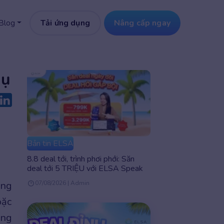
Tải ứng dụng
Nâng cấp ngay
Blog
dụ
Bản tin ELSA
8.8 deal tới, trình phơi phới: Săn
deal tới 5 TRIỆU với ELSA Speak
ộng
07/08/2026 | Admin
oặc
ong