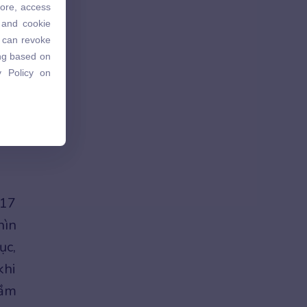
tore, access
 and cookie
 and cookie
u can revoke
u can revoke
ing based on
ing based on
 Policy on
 Policy on
 17
hìn
ục,
khi
tầm