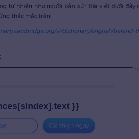
g tự nhiên như người bản xứ? Bài viết dưới đây 
ững thắc mắc trên!
ionary.cambridge.org/vi/dictionary/english/behind-t
:
nces[sIndex].text }}
tục
Cải thiện ngay