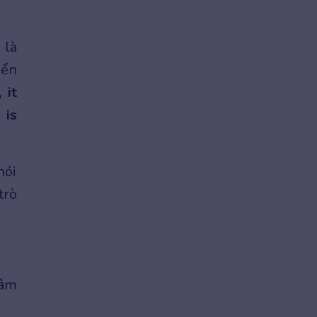
 là
iển
 it
 is
nói
trò
 âm