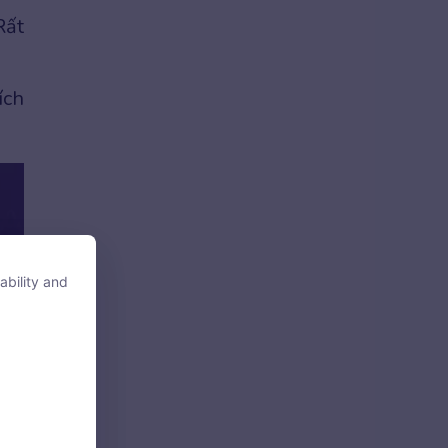
Rất
ích
ability and
ability and
tore, access