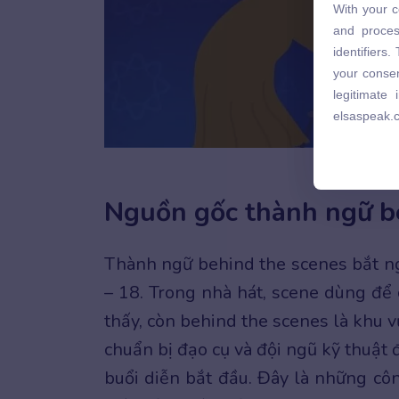
With your c
and proces
and proces
identifiers
identifiers
your consen
your consen
legitimate
legitimate
elsaspeak.
elsaspeak.
Behind th
Nguồn gốc thành ngữ b
Thành ngữ behind the scenes bắt ng
– 18. Trong nhà hát, scene dùng để
thấy, còn behind the scenes là khu v
chuẩn bị đạo cụ và đội ngũ kỹ thuật
buổi diễn bắt đầu. Đây là những c