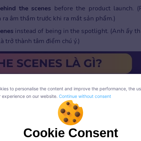
ehind the scenes
before the product launch. (
n ra âm thầm trước khi ra mắt sản phẩm.)
cenes
instead of being in the spotlight. (Anh ấy th
à trở thành tâm điểm chú ý.)
ies to personalise the content and improve the performance, the us
ies to personalise the content and improve the performance, the us
r experience on our website.
Continue without consent
r experience on our website.
Continue without consent
Cookie Consent
Cookie Consent
onsent, we and our partners use cookies or similar technologies to s