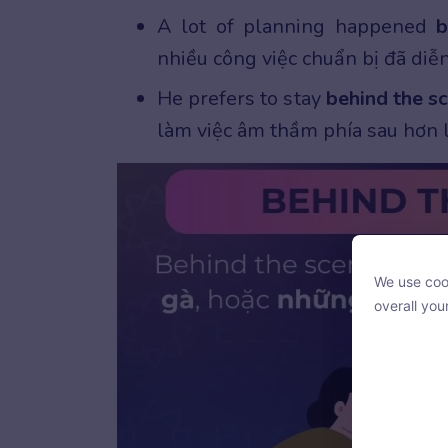
A lot of planning happened
b
nhiều công việc chuẩn bị đã diễ
He prefers to stay
behind the s
làm việc âm thầm phía sau hơn l
We use cook
We use cook
overall you
overall you
With your c