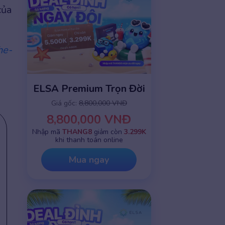
của
he-
ELSA Premium Trọn Đời
Giá gốc:
8,800,000 VNĐ
8,800,000 VNĐ
Nhập mã
THANG8
giảm còn
3.299K
khi thanh toán online
Mua ngay