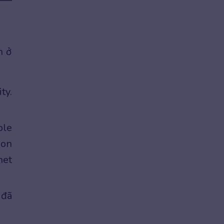
n ở
ty.
ple
 on
net
 đã