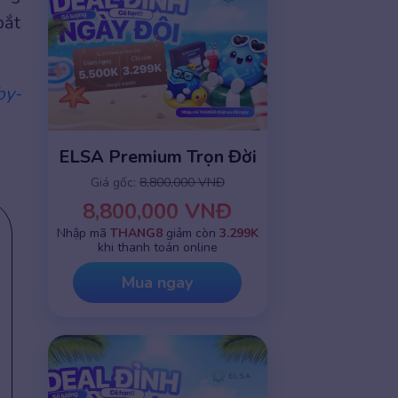
bắt
by-
ELSA Premium Trọn Đời
Giá gốc:
8,800,000 VNĐ
8,800,000 VNĐ
Nhập mã
THANG8
giảm còn
3.299K
khi thanh toán online
Mua ngay