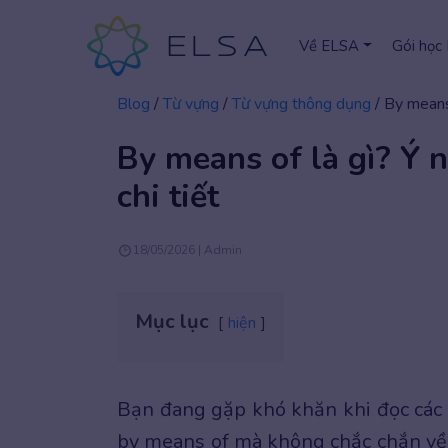
Về ELSA
Gói học
Blog
/
Từ vựng
/
Từ vựng thông dụng
/
By means 
By means of là gì? Ý n
chi tiết
18/05/2026 | Admin
Mục lục
hiện
Bạn đang gặp khó khăn khi đọc các t
by means of mà không chắc chắn về