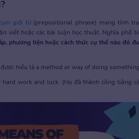
ì?
cụm giới từ
(prepositional phrase) mang tính tr
n viết hoặc các bài luận học thuật. Nghĩa phổ b
p, phương tiện hoặc cách thức cụ thể nào đó đ
 được hiểu là a method or way of doing something
f
hard work and luck. (Họ đã thành công bằng c