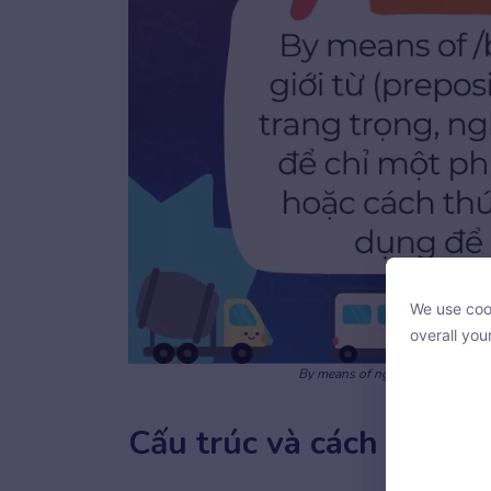
We use cook
We use cook
overall you
overall you
By means of nghĩa là bằng cách
Cấu trúc và cách dùng 
With your c