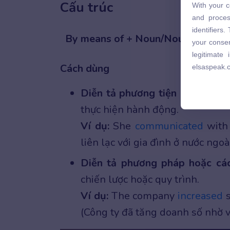
Cấu trúc
With your c
and proces
and proces
identifiers
identifiers
your consen
By means of + Noun/Noun Phrase 
your consen
legitimate
legitimate
elsaspeak.
Cách dùng
elsaspeak.
Diễn tả phương tiện hoặc công
thực hiện hành động.
Ví dụ:
She
communicated
with
liên lạc với gia đình ở nước ngoà
Diễn tả phương pháp hoặc các
chiến lược hoặc quy trình.
Ví dụ:
The company
increased
s
(Công ty đã tăng doanh số nhờ v