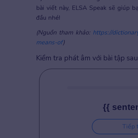
bài viết này, ELSA Speak sẽ giúp b
đầu nhé!
(Nguồn tham khảo:
https://dictiona
means-of
)
Kiểm tra phát âm với bài tập sau
{{ sente
Tiếp 