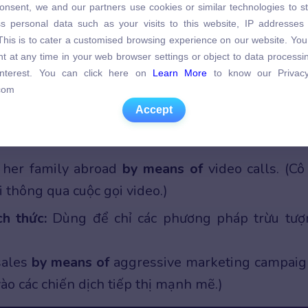
onsent, we and our partners use cookies or similar technologies to s
s personal data such as your visits to this website, IP addresses
s personal data such as your visits to this website, IP addresses
. This is to cater a customised browsing experience on our website. Yo
. This is to cater a customised browsing experience on our website. Yo
t at any time in your web browser settings or object to data process
(Danh từ/Cụm danh từ)
t at any time in your web browser settings or object to data process
 interest. You can click here on
Learn More
to know our Privacy
 interest. You can click here on
Learn More
to know our Privacy
com
com
Accept
Accept
 cụ:
Dùng để chỉ vật dụng, công cụ vật lý cụ thể
 her family abroad
by means of
video calls. (Cô
i thông qua cuộc gọi video.)
h thức:
Dùng để chỉ các phương pháp trừu tượ
ales
by means of
aggressive marketing campaig
ào các chiến dịch tiếp thị mạnh mẽ.)