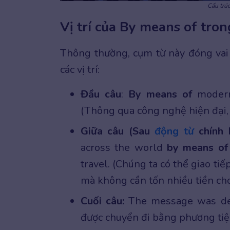
Cấu trú
Vị trí của By means of tron
Thông thường, cụm từ này đóng vai t
các vị trí:
Đầu câu
:
By means of
modern
(Thông qua công nghệ hiện đại, 
Giữa câu (Sau
động từ
chính
across the world
by means of
travel. (Chúng ta có thể giao ti
mà không cần tốn nhiều tiền cho 
Cuối câu:
The message was de
được chuyển đi bằng phương tiện