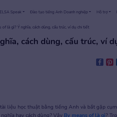
 ELSA Speak
Đào tạo tiếng Anh Doanh nghiệp
Hỗ trợ
of là gì? Ý nghĩa, cách dùng, cấu trúc, ví dụ chi tiết
ghĩa, cách dùng, cấu trúc, ví d
ài liệu học thuật bằng tiếng Anh và bắt gặp cụm
 nghĩa hay cách dùng? Vậy
By means of là gì
? Tr