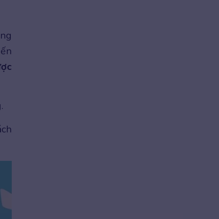
ang
iến
ược
.
ách