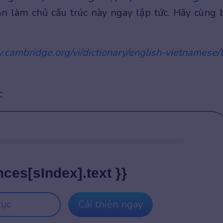
ạn làm chủ cấu trúc này ngay lập tức. Hãy cùng 
ry.cambridge.org/vi/dictionary/english-vietnamese/
:
nces[sIndex].text }}
tục
Cải thiện ngay