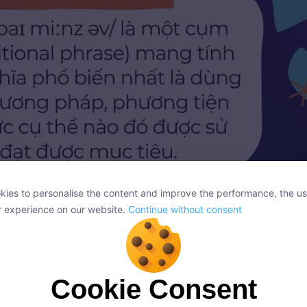
ies to personalise the content and improve the performance, the us
ies to personalise the content and improve the performance, the us
r experience on our website.
Continue without consent
r experience on our website.
Continue without consent
, thông qua, nhờ vào phương tiện hoặc phương pháp nào đó
cụm từ By means of
Cookie Consent
Cookie Consent
onsent, we and our partners use cookies or similar technologies to s