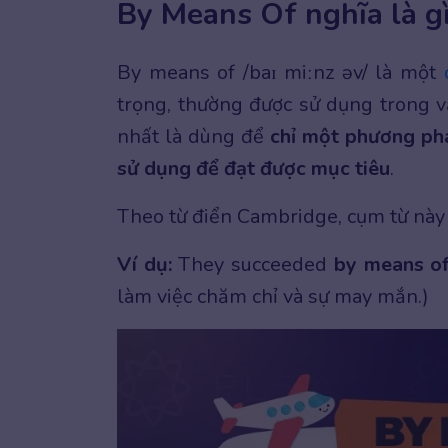
By Means Of nghĩa là g
By means of /baɪ miːnz əv/ là một
trọng, thường được sử dụng trong vă
nhất là dùng để
chỉ một phương phá
sử dụng để đạt được mục tiêu
.
Theo từ điển Cambridge, cụm từ này
Ví dụ:
They succeeded
by means o
làm việc chăm chỉ và sự may mắn.)