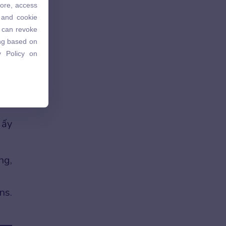
tore, access
 and cookie
 and cookie
u can revoke
u can revoke
ing based on
ing based on
 Policy on
 Policy on
 để
 ấy
ng,
ns.