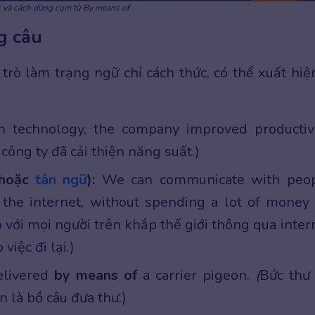
c và cách dùng cụm từ By means of
g câu
rò làm trạng ngữ chỉ cách thức, có thể xuất hiệ
 technology, the company improved productivi
công ty đã cải thiện năng suất.)
 hoặc
tân ngữ
):
We can communicate with peo
the internet, without spending a lot of money
ếp với mọi người trên khắp thế giới thông qua inter
việc đi lại.)
livered
by means of
a carrier pigeon.
(
Bức thư
 là bồ câu đưa thư.)