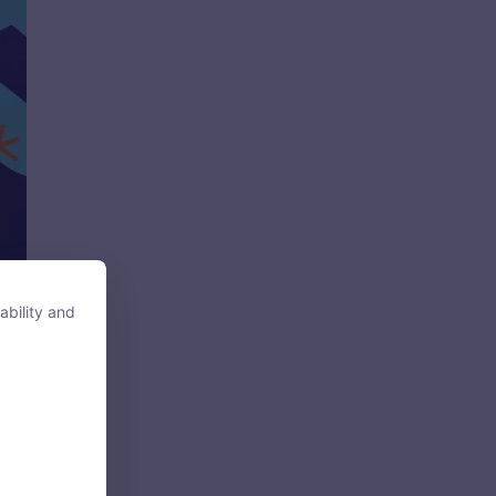
ability and
ability and
tore, access