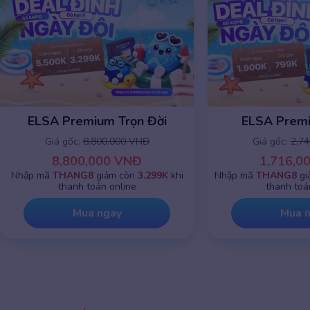
ELSA Premium Trọn Đời
ELSA Prem
Giá gốc:
8,800,000 VNĐ
Giá gốc:
2,7
8,800,000 VNĐ
1,716,0
Nhập mã
THANG8
giảm còn
3.299K
khi
Nhập mã
THANG8
gi
thanh toán online
thanh toá
Mua ngay
Mua 