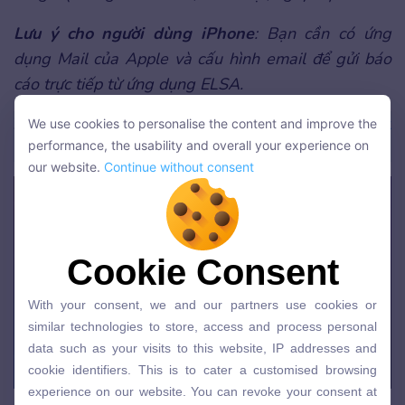
Lưu ý cho người dùng iPhone
: Bạn cần có ứng
dụng Mail của Apple và cấu hình email để gửi báo
cáo trực tiếp từ ứng dụng ELSA.
Xem thêm
:
Cách học tiếng Anh bằng ELSA Speak
We use cookies to personalise the content and improve the
We use cookies to personalise the content and improve the
performance, the usability and overall your experience on
hiệu quả tại nhà
performance, the usability and overall your experience on
our website.
Continue without consent
our website.
Continue without consent
Cookie Consent
Cookie Consent
With your consent, we and our partners use cookies or
With your consent, we and our partners use cookies or
similar technologies to store, access and process personal
similar technologies to store, access and process personal
data such as your visits to this website, IP addresses and
data such as your visits to this website, IP addresses and
cookie identifiers. This is to cater a customised browsing
cookie identifiers. This is to cater a customised browsing
experience on our website. You can revoke your consent at
experience on our website. You can revoke your consent at
Báo lỗi qua email support@elsanow.io
any time in your web browser settings or object to data