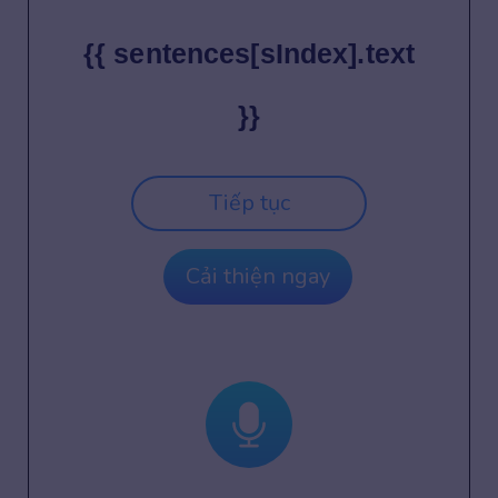
{{ sentences[sIndex].text
}}
Tiếp tục
Cải thiện ngay