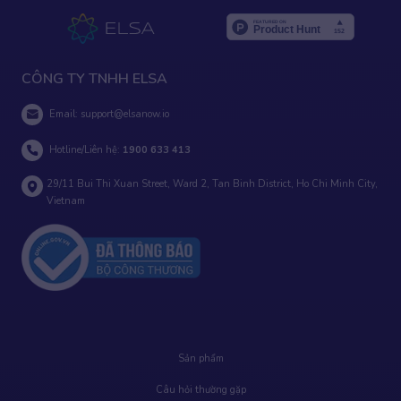
CÔNG TY TNHH ELSA
Email:
support@elsanow.io
Hotline/Liên hệ:
1900 633 413
29/11 Bui Thi Xuan Street, Ward 2, Tan Binh District, Ho Chi Minh City,
Vietnam
Sản phẩm
Câu hỏi thường gặp