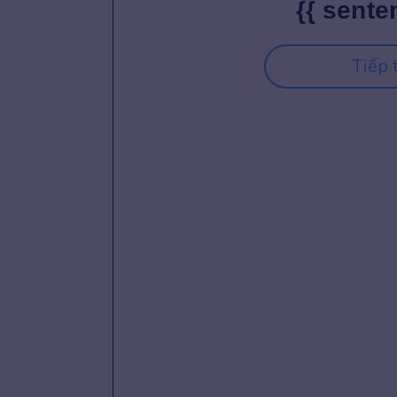
{{ sente
Tiếp 