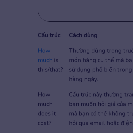
Cấu trúc
Cách dùng
How
Thường dùng trong trư
much
is
món hàng cụ thể mà bạ
this/that?
sử dụng phổ biến trong 
hàng ngày.
How
Cấu trúc này thường tra
much
bạn muốn hỏi giá của m
does it
mà bạn có thể không trực
cost?
hỏi qua email hoặc điện 