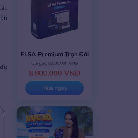
các
iên
ELSA Premium Trọn Đời
Giá gốc:
8,800,000 VNĐ
 dụ
8,800,000 VNĐ
Mua ngay