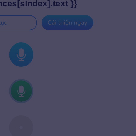
nces[sIndex].text }}
tục
Cải thiện ngay