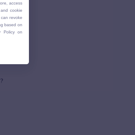
tore, access
 and cookie
 and cookie
u can revoke
u can revoke
ing based on
ing based on
 Policy on
 Policy on
g?