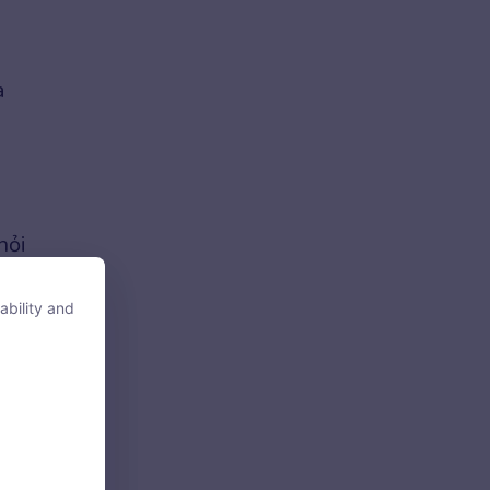
a
hỏi
ability and
ability and
ếng
tore, access