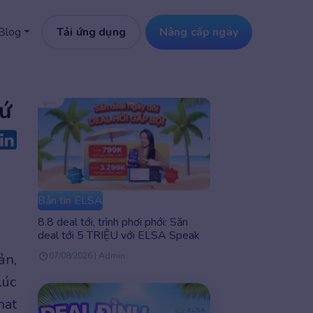
Tải ứng dụng
Nâng cấp ngay
Blog
xứ
Bản tin ELSA
8.8 deal tới, trình phơi phới: Săn
deal tới 5 TRIỆU với ELSA Speak
ản,
07/08/2026 | Admin
lúc
hat