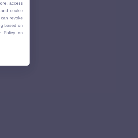
tore, access
 and cookie
 and cookie
u can revoke
u can revoke
ing based on
ing based on
 Policy on
 Policy on