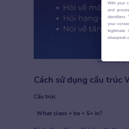
With your c
and proces
and proces
identifiers
identifiers
your consen
your consen
legitimate
legitimate
elsaspeak.
elsaspeak.
What class are you 
Cách sử dụng cấu trúc 
Cấu trúc
:
What class + be + S+ in?