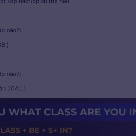
ọc lớp nào/lớp cụ thể nào
ớp nào?)
8B.)
ớp nào?)
lớp 10A1.)