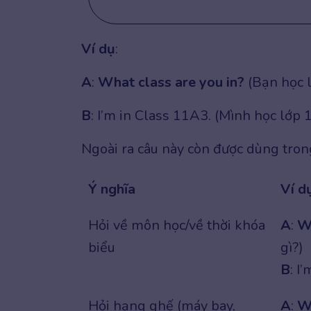
Ví dụ
:
A
:
What class are you in?
(Bạn học 
B
: I’m in Class 11A3. (Mình học lớp 
Ngoài ra câu này còn được dùng tron
Ý nghĩa
Ví d
Hỏi về môn học/về thời khóa
A
:
Wh
biểu
gì?)
B
: I
Hỏi hạng ghế (máy bay,
A
:
Wh