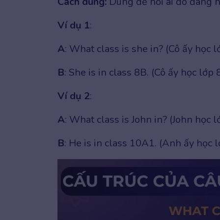
Cách dùng:
Dùng để hỏi ai đó đang h
Ví dụ 1
:
A
: What class is she in? (Cô ấy học l
B
: She is in class 8B. (Cô ấy học lớp 
Ví dụ 2
:
A
: What class is John in? (John học l
B
: He is in class 10A1. (Anh ấy học 