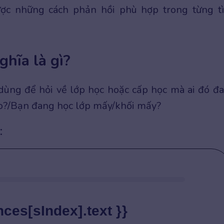
ược những cách phản hồi phù hợp trong từng t
ghĩa là gì?
ùng để hỏi về lớp học hoặc cấp học mà ai đó đ
nào?/Bạn đang học lớp mấy/khối mấy?
:
nces[sIndex].text }}