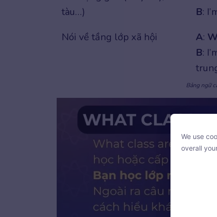
tàu…)
B
: I
Nói về tầng lớp xã hội
A
:
Wh
B
: I
trung
Bảng ngữ cả
We use cook
We use cook
overall you
overall you
With your c