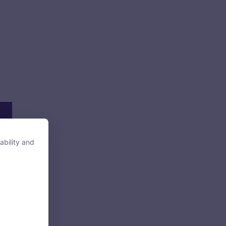
ability and
ability and
tore, access