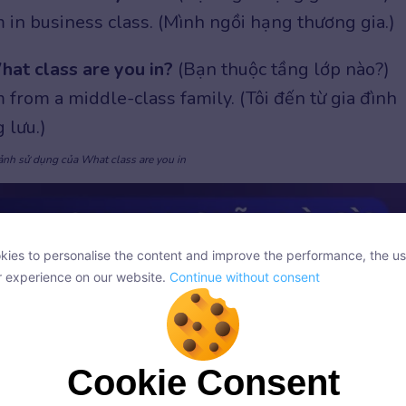
’m in business class. (Mình ngồi hạng thương gia.)
at class are you in?
(Bạn thuộc tầng lớp nào?)
’m from a middle-class family. (Tôi đến từ gia đình
 lưu.)
nh sử dụng của What class are you in
ies to personalise the content and improve the performance, the us
ies to personalise the content and improve the performance, the us
r experience on our website.
Continue without consent
r experience on our website.
Continue without consent
Cookie Consent
Cookie Consent
onsent, we and our partners use cookies or similar technologies to s