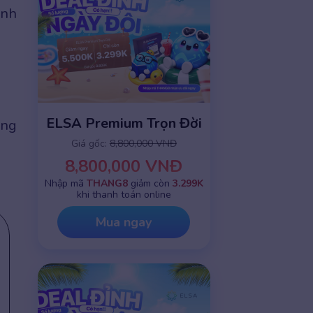
ình
ELSA Premium Trọn Đời
ang
Giá gốc:
8,800,000 VNĐ
8,800,000 VNĐ
Nhập mã
THANG8
giảm còn
3.299K
khi thanh toán online
Mua ngay