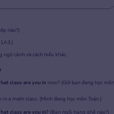
lớp nào?)
11A3.)
g ngữ cảnh và cách hiểu khác:
ụ
at class are you in
now? (Giờ bạn đang học mô
’m in a math class. (Mình đang học môn Toán.)
at class are you in?
(Bạn ngồi hạng ghế nào?)