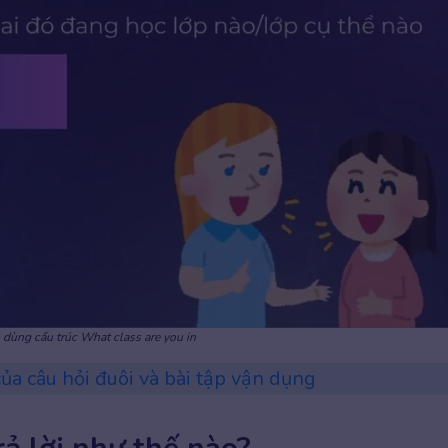
 dùng cấu trúc What class are you in
ủa câu hỏi đuôi và bài tập vận dụng