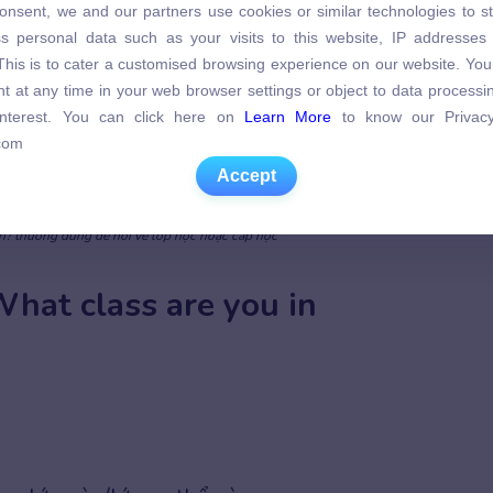
onsent, we and our partners use cookies or similar technologies to s
s personal data such as your visits to this website, IP addresses
s personal data such as your visits to this website, IP addresses
. This is to cater a customised browsing experience on our website. Yo
. This is to cater a customised browsing experience on our website. Yo
t at any time in your web browser settings or object to data process
t at any time in your web browser settings or object to data process
 interest. You can click here on
Learn More
to know our Privacy
 interest. You can click here on
Learn More
to know our Privacy
com
com
Accept
Accept
in? thường dùng để hỏi về lớp học hoặc cấp học
What class are you in