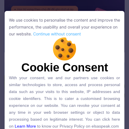
We use cookies to personalise the content and improve the
We use cookies to personalise the content and improve the
performance, the usability and overall your experience on
performance, the usability and overall your experience on
our website.
Continue without consent
our website.
Continue without consent
Xem các video về chương trình tiếng Anh
Cookie Consent
Cookie Consent
With your consent, we and our partners use cookies or
With your consent, we and our partners use cookies or
similar technologies to store, access and process personal
similar technologies to store, access and process personal
data such as your visits to this website, IP addresses and
data such as your visits to this website, IP addresses and
cookie identifiers. This is to cater a customised browsing
cookie identifiers. This is to cater a customised browsing
experience on our website. You can revoke your consent at
experience on our website. You can revoke your consent at
any time in your web browser settings or object to data
any time in your web browser settings or object to data
processing based on legitimate interest. You can click here
Viết tất cả mọi thứ lên giấy
processing based on legitimate interest. You can click here
on
Learn More
to know our Privacy Policy on elsaspeak.com
on
Learn More
to know our Privacy Policy on elsaspeak.com