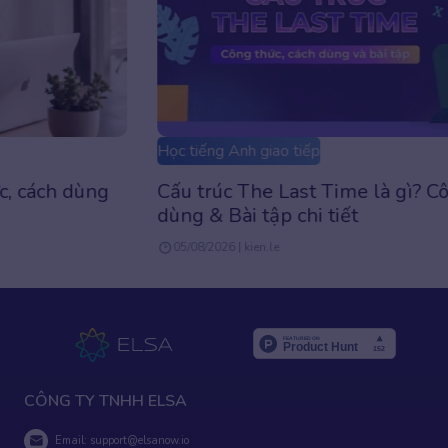
Học tiếng Anh giao tiếp
Cấu trúc The Last Time là gì? Công thức, Cách
dùng & Bài tập chi tiết
05/08/2026 | kien.le
CÔNG TY TNHH ELSA
Email:
support@elsanow.io