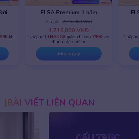
ELSA Premium 1 năm
ELSA Premiu
Giá gốc:
2,745,000 VNĐ
Giá gốc:
8,8
1,716,000 VNĐ
8,800,0
Nhập mã
THANG8
giảm chỉ còn
799K
khi
Nhập mã
THANG8
g
thanh toán online
thanh toá
Mua ngay
Mua 
BÀI VIẾT LIÊN QUAN