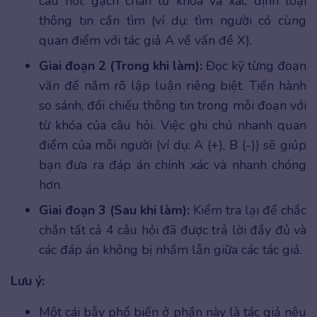
câu hỏi, gạch chân từ khóa và xác định loại
thông tin cần tìm (ví dụ: tìm người có cùng
quan điểm với tác giả A về vấn đề X).
Giai đoạn 2 (Trong khi làm):
Đọc kỹ từng đoạn
văn để nắm rõ lập luận riêng biệt. Tiến hành
so sánh, đối chiếu thông tin trong mỗi đoạn với
từ khóa của câu hỏi. Việc ghi chú nhanh quan
điểm của mỗi người (ví dụ: A (+), B (-)) sẽ giúp
bạn đưa ra đáp án chính xác và nhanh chóng
hơn.
Giai đoạn 3 (Sau khi làm):
Kiểm tra lại để chắc
chắn tất cả 4 câu hỏi đã được trả lời đầy đủ và
các đáp án không bị nhầm lẫn giữa các tác giả.
Lưu ý:
Một cái bẫy phổ biến ở phần này là tác giả nêu