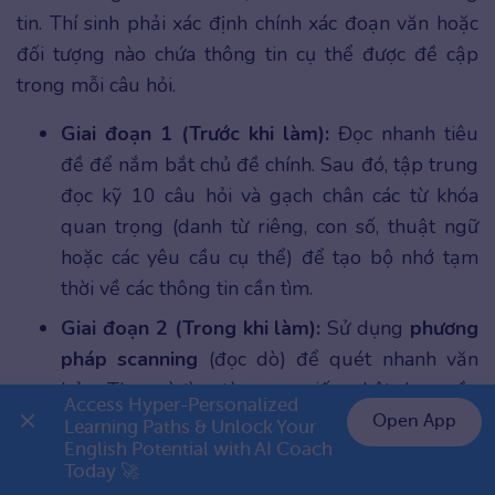
tin. Thí sinh phải xác định chính xác đoạn văn hoặc
đối tượng nào chứa thông tin cụ thể được đề cập
trong mỗi câu hỏi.
Giai đoạn 1 (Trước khi làm):
Đọc nhanh tiêu
đề để nắm bắt chủ đề chính. Sau đó, tập trung
đọc kỹ 10 câu hỏi và gạch chân các từ khóa
quan trọng (danh từ riêng, con số, thuật ngữ
hoặc các yêu cầu cụ thể) để tạo bộ nhớ tạm
thời về các thông tin cần tìm.
Giai đoạn 2 (Trong khi làm):
Sử dụng
phương
pháp scanning
(đọc dò) để quét nhanh văn
bản. Thay vì tìm từ vựng giống hệt, bạn cần
Access Hyper-Personalized 
chú trọng tìm các từ đồng nghĩa hoặc cách
Open App
Learning Paths & Unlock Your 
diễn đạt tương đương (
paraphrase
) để xác
English Potential with AI Coach 
👉 Premium 1 năm chỉ 799K
Today 🚀
định đoạn văn khớp với nội dung câu hỏi.