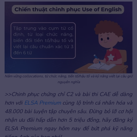
Nắm vững collocations, từ chức năng, tiền tố/hậu tố và kỹ năng viết lại câu giữ
nguyên nghĩa
>>Chinh phục chứng chỉ C2 và bài thi CAE dễ dàng
hơn với
ELSA Premium
cùng lộ trình cá nhân hóa và
48.000 bài luyện tập chuyên sâu. Đừng bỏ lỡ cơ hội
nhận ưu đãi hấp dẫn hơn 5 triệu đồng, hãy đăng ký
ELSA Premium ngay hôm nay để bứt phá kỹ năng