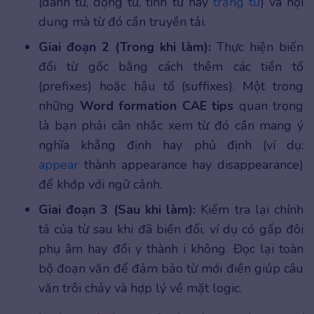
(danh từ, động từ, tính từ hay
trạng từ
) và nội
dung mà từ đó cần truyền tải.
Giai đoạn 2 (Trong khi làm):
Thực hiện biến
đổi từ gốc bằng cách thêm các tiền tố
(prefixes) hoặc hậu tố (suffixes). Một trong
những
Word formation CAE tips
quan trọng
là bạn phải cân nhắc xem từ đó cần mang ý
nghĩa khẳng định hay phủ định (ví dụ:
appear
thành appearance hay disappearance)
để khớp với ngữ cảnh.
Giai đoạn 3 (Sau khi làm):
Kiểm tra lại chính
tả của từ sau khi đã biến đổi, ví dụ có gấp đôi
phụ âm hay đổi y thành i không. Đọc lại toàn
bộ đoạn văn để đảm bảo từ mới điền giúp câu
văn trôi chảy và hợp lý về mặt logic.