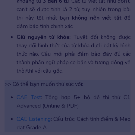
khoảng từ
3 đến 6 từ
. Các từ viết tắt như don’t,
can’t sẽ được tính là 2 từ, tuy nhiên trong bài
thi này tốt nhất bạn
không nên viết tắt
để
đảm bảo tính chính xác.
Giữ nguyên từ khóa:
Tuyệt đối không được
thay đổi hình thức của từ khóa dưới bất kỳ hình
thức nào. Câu mới phải đảm bảo đầy đủ các
thành phần ngữ pháp cơ bản và tương đồng về
thời/thì với câu gốc.
>> Có thể bạn muốn thử sức với:
CAE Test
: Tổng hợp 5+ bộ đề thi thử C1
Advanced (Online & PDF)
CAE Listening
: Cấu trúc, Cách tính điểm & Mẹo
đạt Grade A