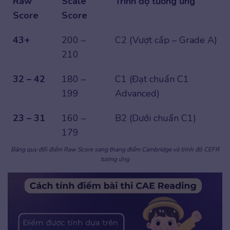
Raw
Scale
Trình độ tương ứng
Score
Score
43+
200 –
C2 (Vượt cấp – Grade A)
210
32 – 42
180 –
C1 (Đạt chuẩn C1
199
Advanced)
23 – 31
160 –
B2 (Dưới chuẩn C1)
179
Bảng quy đổi điểm Raw Score sang thang điểm Cambridge và trình độ CEFR
tương ứng