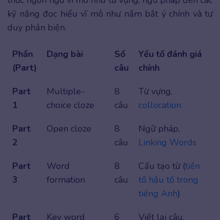
thức ngôn ngữ vi mô như từ vựng, ngữ pháp đến các
kỹ năng đọc hiểu vĩ mô như nắm bắt ý chính và tư
duy phản biện.
Phần
Dạng bài
Số
Yếu tố đánh giá
(Part)
câu
chính
Part
Multiple-
8
Từ vựng,
1
choice cloze
câu
collocation
Part
Open cloze
8
Ngữ pháp,
2
câu
Linking Words
Part
Word
8
Cấu tạo từ (
tiền
3
formation
câu
tố hậu tố trong
tiếng Anh
)
Part
Key word
6
Viết lại câu,