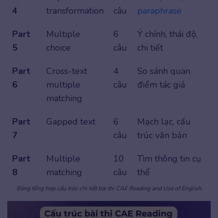
4
transformation
câu
paraphrase
Part
Multiple
6
Ý chính, thái độ,
5
choice
câu
chi tiết
Part
Cross-text
4
So sánh quan
6
multiple
câu
điểm tác giả
matching
Part
Gapped text
6
Mạch lạc, cấu
7
câu
trúc văn bản
Part
Multiple
10
Tìm thông tin cụ
8
matching
câu
thể
Bảng tổng hợp cấu trúc chi tiết bài thi CAE Reading and Use of English