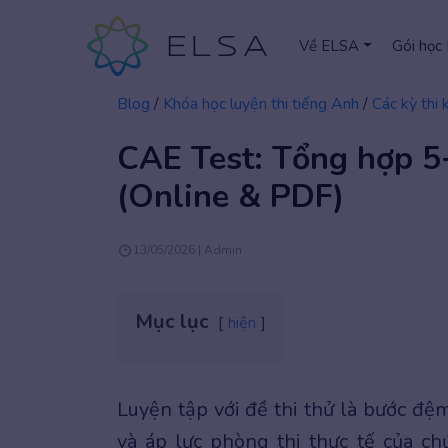
Về ELSA
Gói học
Blog
/
Khóa học luyện thi tiếng Anh
/
Các kỳ thi 
CAE Test: Tổng hợp 5
(Online & PDF)
13/05/2026 | Admin
Mục lục
hiện
Luyện tập với đề thi thử là bước đệ
và áp lực phòng thi thực tế của 