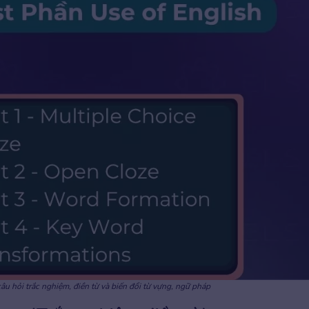
âu hỏi trắc nghiệm, điền từ và biến đổi từ vựng, ngữ pháp