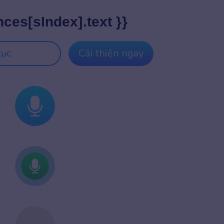
nces[sIndex].text }}
tục
Cải thiện ngay