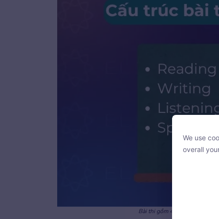
We use cook
We use cook
overall you
overall you
Bài thi gồm 4 phần: Đọc & Sử d
With your c