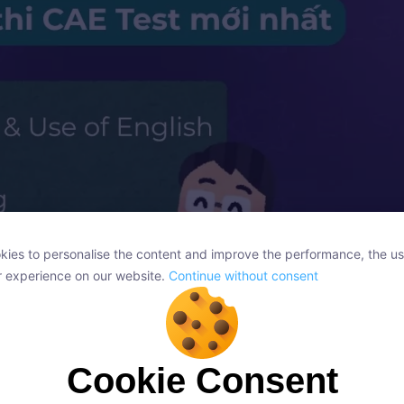
ies to personalise the content and improve the performance, the us
ies to personalise the content and improve the performance, the us
r experience on our website.
Continue without consent
r experience on our website.
Continue without consent
Cookie Consent
Cookie Consent
ụng tiếng Anh (90p), Viết (90p), Nghe (40p) và Nói (15p)
onsent, we and our partners use cookies or similar technologies to s