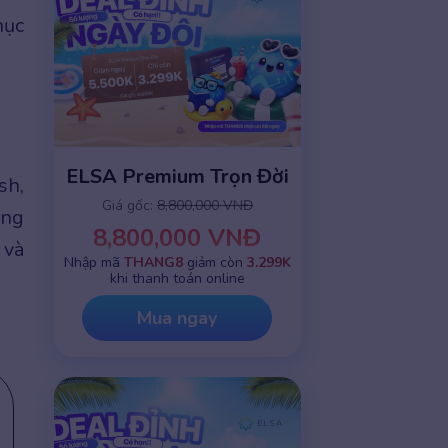
hục
ELSA Premium Trọn Đời
sh,
Giá gốc:
8,800,000 VNĐ
ông
8,800,000 VNĐ
 và
Nhập mã
THANG8
giảm còn
3.299K
khi thanh toán online
Mua ngay