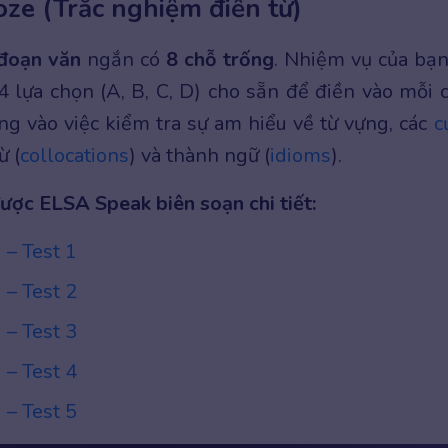
oze (Trắc nghiệm điền từ)
đoạn văn
ngắn có
8 chỗ trống
. Nhiệm vụ của bạn
 lựa chọn (A, B, C, D) cho sẵn để điền vào mỗi 
ung vào việc kiểm tra sự am hiểu về từ vựng, các
c
ừ (
collocations
) và thành ngữ (
idioms
).
được ELSA Speak biên soạn chi tiết:
 – Test 1
 – Test 2
 – Test 3
 – Test 4
 – Test 5