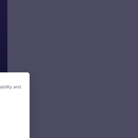
ability and
ability and
tore, access