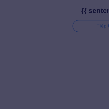
{{ sente
Tiếp 