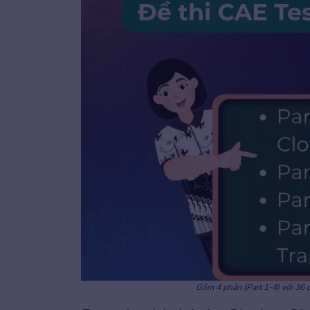
Gồm 4 phần (Part 1-4) với 36 c