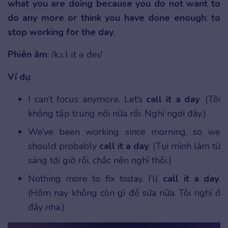
what you are doing because you do not want to
do any more or think you have done enough
;
to
stop working for the day
.
Phiên âm
: /kɔːl ɪt ə deɪ/
Ví dụ
:
I can’t focus anymore. Let’s
call it a day
. (Tôi
không tập trung nổi nữa rồi. Nghỉ ngơi đây.)
We’ve been working since morning, so we
should probably
call it a day
. (Tụi mình làm từ
sáng tới giờ rồi, chắc nên nghỉ thôi.)
Nothing more to fix today. I’ll
call it a day
.
(Hôm nay không còn gì để sửa nữa. Tôi nghỉ ở
đây nha.)