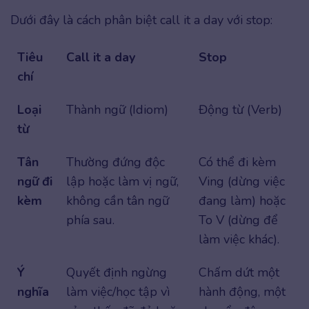
Dưới đây là cách phân biệt call it a day với stop:
Tiêu
Call it a day
Stop
chí
Loại
Thành ngữ (Idiom)
Động từ (Verb)
từ
Tân
Thường đứng độc
Có thể đi kèm
ngữ đi
lập hoặc làm vị ngữ,
Ving (dừng việc
kèm
không cần tân ngữ
đang làm) hoặc
phía sau.
To V (dừng để
làm việc khác).
Ý
Quyết định ngừng
Chấm dứt một
nghĩa
làm việc/học tập vì
hành động, một