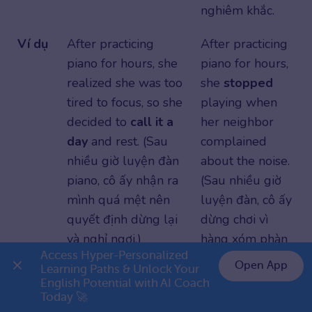
nghiêm khắc.
Ví dụ
After practicing
After practicing
piano for hours, she
piano for hours,
realized she was too
she
stopped
tired to focus, so she
playing when
decided to
call it a
her neighbor
day
and rest. (Sau
complained
nhiều giờ luyện đàn
about the noise.
piano, cô ấy nhận ra
(Sau nhiều giờ
mình quá mệt nên
luyện đàn, cô ấy
quyết định dừng lại
dừng chơi vì
và nghỉ ngơi.)
hàng xóm phàn
Access Hyper-Personalized 
nàn.)
Open App
Learning Paths & Unlock Your 
Bảng so sánh call it a day với stop
English Potential with AI Coach 
👉 Premium 1 năm chỉ 799K
Today 🚀