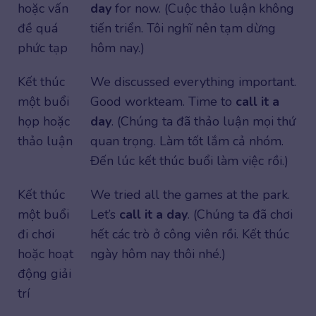
hoặc vấn
day
for now. (Cuộc thảo luận không
đề quá
tiến triển. Tôi nghĩ nên tạm dừng
phức tạp
hôm nay.)
Kết thúc
We discussed everything important.
một buổi
Good workteam. Time to
call it a
họp hoặc
day
. (Chúng ta đã thảo luận mọi thứ
thảo luận
quan trọng. Làm tốt lắm cả nhóm.
Đến lúc kết thúc buổi làm việc rồi.)
Kết thúc
We tried all the games at the park.
một buổi
Let’s
call it a day
. (Chúng ta đã chơi
đi chơi
hết các trò ở công viên rồi. Kết thúc
hoặc hoạt
ngày hôm nay thôi nhé.)
động giải
trí