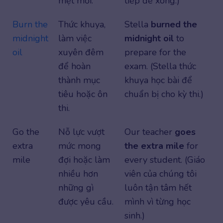
mệt mỏi.
tiếp để xong.)
Burn the
Thức khuya,
Stella
burned the
midnight
làm việc
midnight oil
to
oil
xuyên đêm
prepare for the
để hoàn
exam. (Stella thức
thành mục
khuya học bài để
tiêu hoặc ôn
chuẩn bị cho kỳ thi.)
thi.
Go the
Nỗ lực vượt
Our teacher
goes
extra
mức mong
the extra mile
for
mile
đợi hoặc làm
every student. (Giáo
nhiều hơn
viên của chúng tôi
những gì
luôn tận tâm hết
được yêu cầu.
mình vì từng học
sinh.)