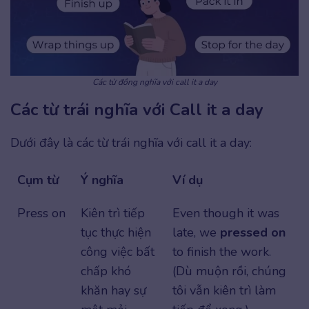
Các từ đồng nghĩa với call it a day
Các từ trái nghĩa với Call it a day
Dưới đây là các từ trái nghĩa với call it a day:
Cụm từ
Ý nghĩa
Ví dụ
Press on
Kiên trì tiếp
Even though it was
tục thực hiện
late, we
pressed on
công việc bất
to finish the work.
chấp khó
(Dù muộn rồi, chúng
khăn hay sự
tôi vẫn kiên trì làm