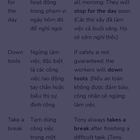
for
hoạt động
all morning. They will
the
trong phạm vi
stop for the day
soon.
day
ngày hôm đó
(Các thợ xây đã làm
để nghỉ ngơi.
việc cả buổi sáng. Họ
sẽ sớm nghỉ thôi.)
Down
Ngừng làm
If safety is not
tools
việc, đặc biệt
guaranteed, the
là các công
workers will
down
việc lao động
tools
. (Nếu an toàn
tay chân hoặc
không được đảm bảo,
biểu thị sự
công nhân sẽ ngừng
đình công
làm việc.
Take a
Tạm dừng
Tony always
takes a
break
công việc
break
after finishing a
trong một
difficult task. (Tony