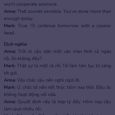
won’t cooperate anymore.
Anna:
That sounds sensible. You’ve done more than
enough today.
Mark:
True. I’ll continue tomorrow with a clearer
head.
Dịch nghĩa:
Anna:
Trời ơi, cậu dán mắt vào màn hình cả ngày
rồi, ổn không đấy?
Mark:
Thật sự là mệt rã rời. Tớ làm liên tục từ sáng
tới giờ.
Anna:
Vậy chắc cậu nên nghỉ ngơi đi.
Mark:
Ừ, chắc tớ nên kết thúc hôm nay thôi. Đầu óc
không hoạt động nổi nữa.
Anna:
Quyết định vậy là hợp lý đấy. Hôm nay cậu
làm quá nhiều rồi.