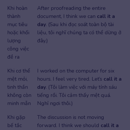
Khi hoàn
After proofreading the entire
thành
document, I think we can
call it a
mục tiêu
day
. (Sau khi đọc soát toàn bộ tài
hoặc khối
liệu, tôi nghĩ chúng ta có thể dừng ở
lượng
đây.)
công việc
đề ra
Khi cơ thể
I worked on the computer for six
mệt mỏi,
hours. I feel very tired. Let’s
call it a
tinh thần
day
. (Tôi làm việc với máy tính sáu
không còn
tiếng rồi. Tôi cảm thấy mệt quá.
minh mẫn
Nghỉ ngơi thôi.)
Khi gặp
The discussion is not moving
bế tắc
forward. I think we should
call it a