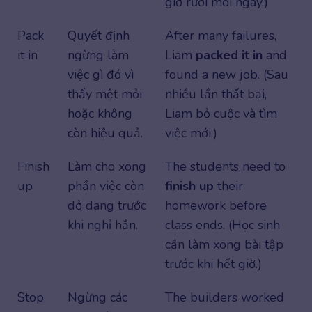
giờ rưỡi mỗi ngày.)
Pack
Quyết định
After many failures,
it in
ngừng làm
Liam
packed it in
and
việc gì đó vì
found a new job. (Sau
thấy mệt mỏi
nhiều lần thất bại,
hoặc không
Liam bỏ cuộc và tìm
còn hiệu quả.
việc mới.)
Finish
Làm cho xong
The students need to
up
phần việc còn
finish up
their
dở dang trước
homework before
khi nghỉ hẳn.
class ends. (Học sinh
cần làm xong bài tập
trước khi hết giờ.)
Stop
Ngừng các
The builders worked