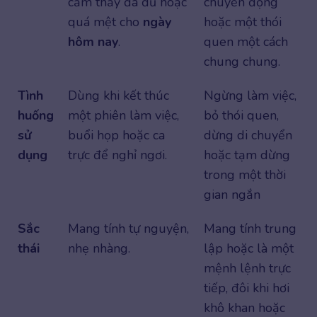
cảm thấy đã đủ hoặc
chuyển động
quá mệt cho
ngày
hoặc một thói
hôm nay
.
quen một cách
chung chung.
Tình
Dùng khi kết thúc
Ngừng làm việc,
huống
một phiên làm việc,
bỏ thói quen,
sử
buổi họp hoặc ca
dừng di chuyển
dụng
trực để nghỉ ngơi.
hoặc tạm dừng
trong một thời
gian ngắn
Sắc
Mang tính tự nguyện,
Mang tính trung
thái
nhẹ nhàng.
lập hoặc là một
mệnh lệnh trực
tiếp, đôi khi hơi
khô khan hoặc