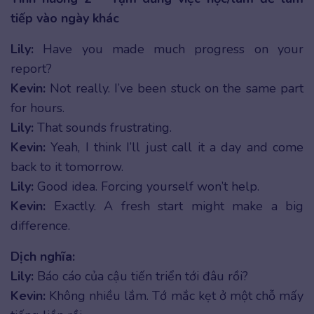
tiếp vào ngày khác
Lily:
Have you made much progress on your
report?
Kevin:
Not really. I’ve been stuck on the same part
for hours.
Lily:
That sounds frustrating.
Kevin:
Yeah, I think I’ll just call it a day and come
back to it tomorrow.
Lily:
Good idea. Forcing yourself won’t help.
Kevin:
Exactly. A fresh start might make a big
difference.
Dịch nghĩa:
Lily:
Báo cáo của cậu tiến triển tới đâu rồi?
Kevin:
Không nhiều lắm. Tớ mắc kẹt ở một chỗ mấy