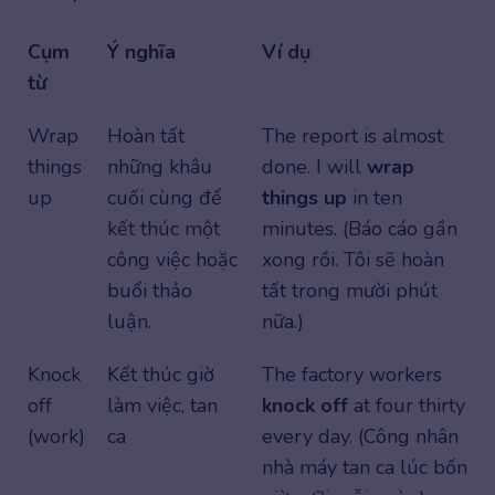
Cụm
Ý nghĩa
Ví dụ
từ
Wrap
Hoàn tất
The report is almost
things
những khâu
done. I will
wrap
up
cuối cùng để
things up
in ten
kết thúc một
minutes. (Báo cáo gần
công việc hoặc
xong rồi. Tôi sẽ hoàn
buổi thảo
tất trong mười phút
luận.
nữa.)
Knock
Kết thúc giờ
The factory workers
off
làm việc, tan
knock off
at four thirty
(work)
ca
every day. (Công nhân
nhà máy tan ca lúc bốn