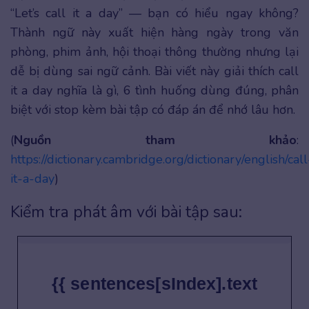
“Let’s call it a day” — bạn có hiểu ngay không?
Thành ngữ này xuất hiện hàng ngày trong văn
phòng, phim ảnh, hội thoại thông thường nhưng lại
dễ bị dùng sai ngữ cảnh. Bài viết này giải thích call
it a day nghĩa là gì, 6 tình huống dùng đúng, phân
biệt với stop kèm bài tập có đáp án để nhớ lâu hơn.
(
Nguồn tham khảo
:
https://dictionary.cambridge.org/dictionary/english/call
it-a-day
)
Kiểm tra phát âm với bài tập sau:
{{ sentences[sIndex].text