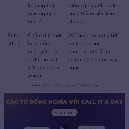
khoảng thời
luôn nghỉ ngơi sau khi
gian ngắn để
hoàn thành việc khó
hồi sức.
khăn.)
Put a
Chấm dứt một
We need to
put a lid
lid on
hoạt động
on
this rumor
it
hoặc yêu cầu
immediately. (Cần
ai đó giữ trật
chấm dứt tin đồn này
tự/ngừng làm
ngay.)
phiền.
Bảng một số từ đồng nghĩa với call it a day