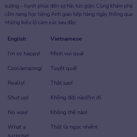
sướng – hạnh phúc đến sợ hãi, tức giận. Cùng khám phá
cẩm nang học tiếng Anh giao tiếp hàng ngày thông qua
những biểu lộ cảm xúc sau đây:
English
Vietnamese
I’m so happy!
Mình vui quá!
Cool/amazing!
Tuyệt quá!
Really!
Thật sao!
Shut up!
Không đời nào!/Im đi.
No way!
Không thể nào!
What a
Thật là ngạc nhiên!
surprise!