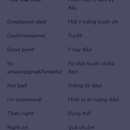
đấy.
Great/good idea!
Một ý tưởng tuyệt vời
Cool!/Awesome!
Tuyệt!
Good point!
Ý hay đấy!
It’s
Nó thật tuyệt vời/bá
amazing/great/fantastic!
đạo!
Not bad!
Không tồi đâu!
I’m impressed!
Mình bị ấn tượng đấy!
That’s right!
Đúng thế!
Right on!
Quá chuẩn!