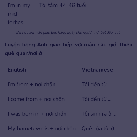
I’m in my
Tôi tầm 44-46 tuổi
mid
forties.
Bài học anh văn giao tiếp hàng ngày cho người mới bắt đầu: Tuổi
Luyện tiếng Anh giao tiếp với mẫu câu giới thiệu
quê quán/nơi ở
English
Vietnamese
I’m from + nơi chốn
Tôi đến từ …
I come from + nơi chốn
Tôi đến từ …
I was born in + nơi chốn
Tôi sinh ra ở …
My hometown is + nơi chốn
Quê của tôi ở …