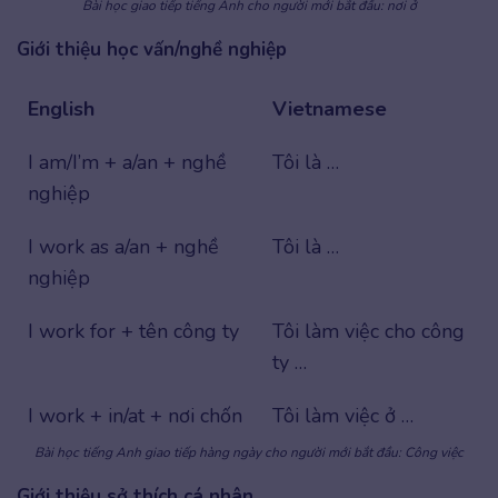
Bài học giao tiếp tiếng Anh cho người mới bắt đầu: nơi ở
Giới thiệu học vấn/nghề nghiệp
English
Vietnamese
I am/I’m + a/an + nghề
Tôi là …
nghiệp
I work as a/an + nghề
Tôi là …
nghiệp
I work for + tên công ty
Tôi làm việc cho công
ty …
I work + in/at + nơi chốn
Tôi làm việc ở …
Bài học tiếng Anh giao tiếp hàng ngày cho người mới bắt đầu: Công việc
Giới thiệu sở thích cá nhân