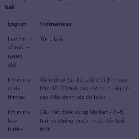
tuổi
English
Vietnamese
I am/I’m +
Tôi … tuổi
số tuổi +
(years
old)
I’m in my
Tôi mới có 31-32 tuổi thôi (Khi bạn
early
tầm 30-33 tuổi mà không muốn đề
thirties.
cập đến chính xác độ tuổi)
I’m in my
Câu này được dùng khi bạn 48-49
late
tuổi và không muốn nhắc đến tuổi
forties.
thật