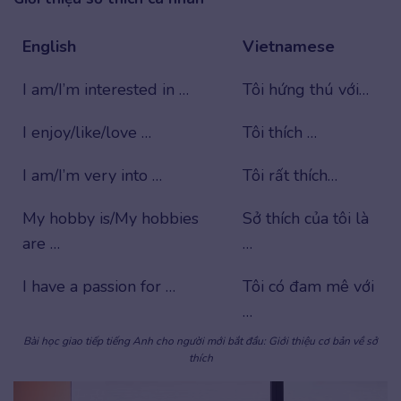
English
Vietnamese
I am/I’m interested in …
Tôi hứng thú với…
I enjoy/like/love …
Tôi thích …
I am/I’m very into …
Tôi rất thích…
My hobby is/My hobbies
Sở thích của tôi là
are …
…
I have a passion for …
Tôi có đam mê với
…
Bài học giao tiếp tiếng Anh cho người mới bắt đầu: Giới thiệu cơ bản về sở
thích