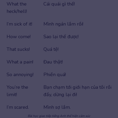
What the
Cái quái gì thế!
heck/hell!
I’m sick of it!
Mình ngán lắm rồi!
How come!
Sao lại thế được!
That sucks!
Quá tệ!
What a pain!
Đau thật!
So annoying!
Phiền quá!
You’re the
Bạn chạm tới giới hạn của tôi rồi
limit!
đấy, dừng lại đi!
I’m scared.
Mình sợ lắm.
Bài học giao tiếp tiếng Anh thể hiện cảm xúc