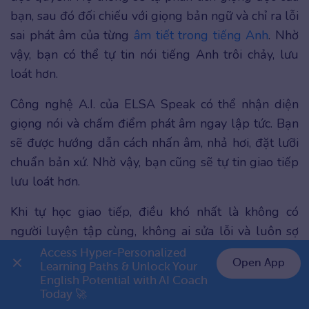
bạn, sau đó đối chiếu với giọng bản ngữ và chỉ ra lỗi
sai phát âm của từng
âm tiết trong tiếng Anh
. Nhờ
vậy, bạn có thể tự tin nói tiếng Anh trôi chảy, lưu
loát hơn.
Công nghệ A.I. của ELSA Speak có thể nhận diện
giọng nói và chấm điểm phát âm ngay lập tức. Bạn
sẽ được hướng dẫn cách nhấn âm, nhả hơi, đặt lưỡi
chuẩn bản xứ. Nhờ vậy, bạn cũng sẽ tự tin giao tiếp
lưu loát hơn.
Khi tự học giao tiếp, điều khó nhất là không có
người luyện tập cùng, không ai sửa lỗi và luôn sợ
mình nói sai. Đã đến lúc bạn cần một người bạn
Access Hyper-Personalized 
Open App
Learning Paths & Unlock Your 
lắng nghe, đối đáp và giúp bạn nói hay mà chẳng
English Potential with AI Coach 
👉 Premium 1 năm chỉ 799K
ngại sai. Học cùng ELSA ngay! 👇
Today 🚀