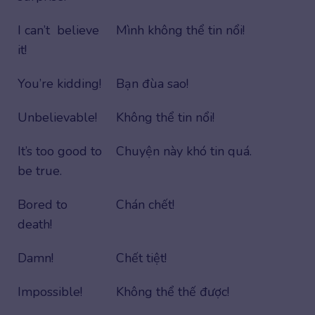
I can’t believe
Mình không thể tin nổi!
it!
You’re kidding!
Bạn đùa sao!
Unbelievable!
Không thể tin nổi!
It’s too good to
Chuyện này khó tin quá.
be true.
Bored to
Chán chết!
death!
Damn!
Chết tiệt!
Impossible!
Không thể thế được!