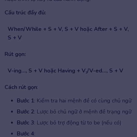
Cấu trúc đầy đủ:
When/While + S + V, S + V hoặc After + S + V,
S + V
Rút gọn:
V-ing…, S + V hoặc Having + V₃/V-ed…, S + V
Cách rút gọn
:
Bước 1
: Kiểm tra hai mệnh đề có cùng chủ ngữ
Bước 2
: Lược bỏ chủ ngữ ở mệnh đề trạng ngữ
Bước 3
: Lược bỏ trợ động từ to be (nếu có)
Bước 4
: