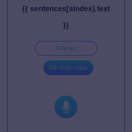
{{ sentences[sIndex].text
}}
Tiếp tục
Cải thiện ngay