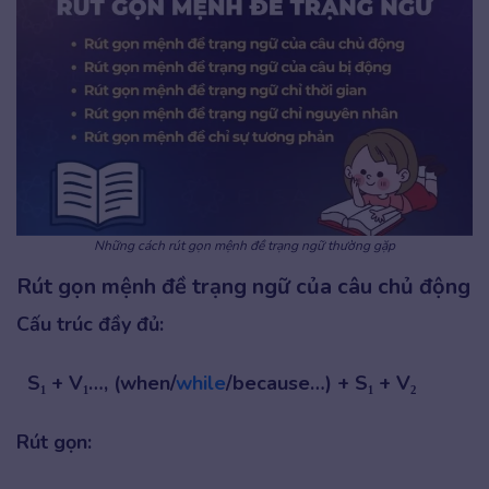
Những cách rút gọn mệnh đề trạng ngữ thường gặp
Rút gọn mệnh đề trạng ngữ của câu chủ động
Cấu trúc đầy đủ:
S₁ + V₁…, (when/
while
/because…) + S₁ + V₂
Rút gọn: