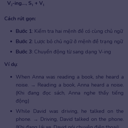
V₂-ing…, S₁ + V₁
Cách rút gọn:
Bước 1
: Kiểm tra hai mệnh đề có cùng chủ ngữ
Bước 2
: Lược bỏ chủ ngữ ở mệnh đề trạng ngữ
Bước 3
: Chuyển động từ sang dạng V-ing
Ví dụ
:
When Anna was reading a book, she heard a
noise. → Reading a book, Anna heard a noise.
(Khi đang đọc sách, Anna nghe thấy tiếng
động)
While David was driving, he talked on the
phone. → Driving, David talked on the phone.
(Khi đang lái xe, David nói chuyện điện thoại)