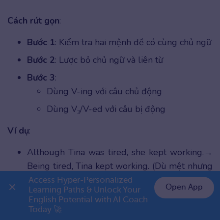
Cách rút gọn
:
Bước 1
: Kiểm tra hai mệnh đề có cùng chủ ngữ
Bước 2
: Lược bỏ chủ ngữ và liên từ
Bước 3
:
Dùng V-ing với câu chủ động
Dùng V₃/V-ed với câu bị động
Ví dụ
:
Although Tina was tired, she kept working.→
Being tired, Tina kept working. (Dù mệt nhưng
Tina vẫn làm việc.)
Access Hyper-Personalized 
Open App
Learning Paths & Unlock Your 
Though Mark was warned, he still
English Potential with AI Coach 
👉 Premium 1 năm chỉ 999K
Today 🚀
continued.→ Warned, Mark still continued. (Dù