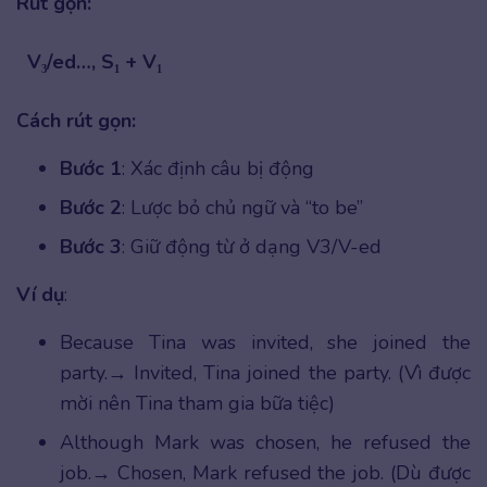
Rút gọn:
V₃/ed…, S₁ + V₁
Cách rút gọn:
Bước 1
: Xác định câu bị động
Bước 2
: Lược bỏ chủ ngữ và “to be”
Bước 3
: Giữ động từ ở dạng V3/V-ed
Ví dụ
:
Because Tina was invited, she joined the
party.→ Invited, Tina joined the party. (Vì được
mời nên Tina tham gia bữa tiệc)
Although Mark was chosen, he refused the
job.→ Chosen, Mark refused the job. (Dù được