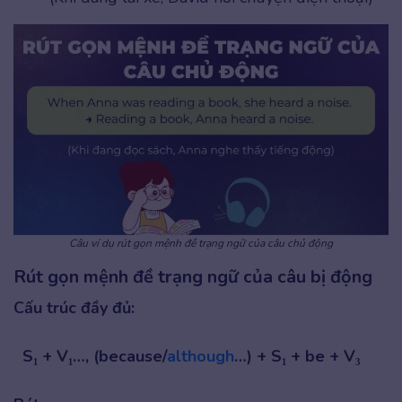
Câu ví dụ rút gọn mệnh đề trạng ngữ của câu chủ động
Rút gọn mệnh đề trạng ngữ của câu bị động
Cấu trúc đầy đủ:
S₁ + V₁…, (because/
although
…) + S₁ + be + V₃