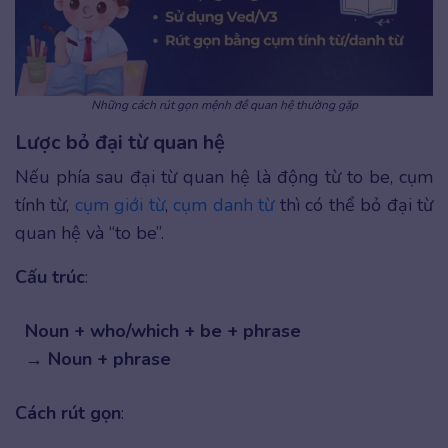
Những cách rút gọn mệnh đề quan hệ thường gặp
Lược bỏ đại từ quan hệ
Nếu phía sau đại từ quan hệ là động từ to be, cụm
tính từ,
cụm giới từ
,
cụm danh từ
thì có thể bỏ đại từ
quan hệ và “to be”.
Cấu trúc
:
Noun + who/which + be + phrase
→ Noun + phrase
Cách rút gọn
: