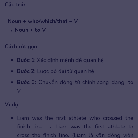
Cấu trúc
:
Noun + who/which/that + V
→ Noun + to V
Cách rút gọn
:
Bước 1
: Xác định mệnh đề quan hệ
Bước 2
: Lược bỏ đại từ quan hệ
Bước 3
: Chuyển động từ chính sang dạng “to
V”
Ví dụ
:
Liam was the first athlete who crossed the
finish line. → Liam was the first athlete to
cross the finish line. (Liam là vận động viên