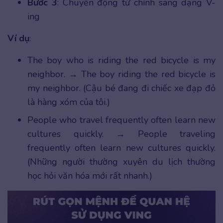
Bước 3
: Chuyển động từ chính sang dạng V-
ing
Ví dụ
:
The boy who is riding the red bicycle is my
neighbor. → The boy riding the red bicycle is
my neighbor. (Cậu bé đang đi chiếc xe đạp đỏ
là hàng xóm của tôi.)
People who travel frequently often learn new
cultures quickly. → People traveling
frequently often learn new cultures quickly.
(Những người thường xuyên du lịch thường
học hỏi văn hóa mới rất nhanh.)