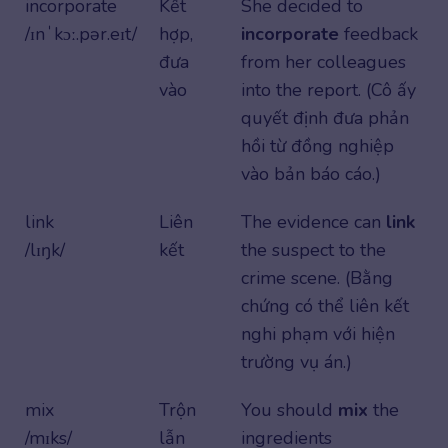
incorporate
Kết
She decided to
/ɪnˈkɔː.pər.eɪt/
hợp,
incorporate
feedback
đưa
from her colleagues
vào
into the report. (Cô ấy
quyết định đưa phản
hồi từ đồng nghiệp
vào bản báo cáo.)
link
Liên
The evidence can
link
/lɪŋk/
kết
the suspect to the
crime scene. (Bằng
chứng có thể liên kết
nghi phạm với hiện
trường vụ án.)
mix
Trộn
You should
mix
the
/mɪks/
lẫn
ingredients