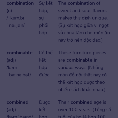
combination
Sự kết
The
combination
of
(n)
hợp,
sweet and sour flavors
/ˌkɒm.bɪ
sự
makes this dish unique.
ˈneɪ.ʃən/
phối
(Sự kết hợp giữa vị ngọt
hợp
và chua làm cho món ăn
này trở nên độc đáo.)
combinable
Có thể
These furniture pieces
(adj)
kết
are
combinable
in
/kəm
hợp
various ways. (Những
ˈbaɪ.nə.bəl/
được
món đồ nội thất này có
thể kết hợp được theo
nhiều cách khác nhau.)
combined
Được
Their
combined
age is
(adj)
kết
over 100 years. (Tổng số
/kəmˈbaɪnd/
hợp,
tuổi của họ là hơn 100