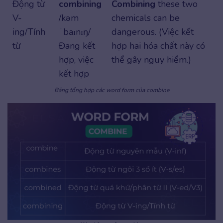
Động từ
combining
Combining
these two
V-
/kəm
chemicals can be
ing/Tính
ˈbaɪnɪŋ/
dangerous. (Việc kết
từ
Đang kết
hợp hai hóa chất này có
hợp, việc
thể gây nguy hiểm.)
kết hợp
Bảng tổng hợp các word form của combine