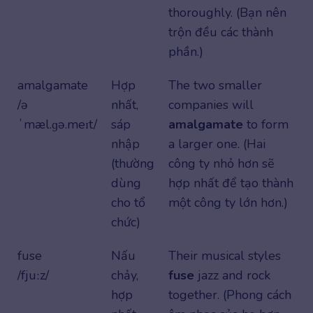
thoroughly. (Bạn nên
trộn đều các thành
phần.)
amalgamate
Hợp
The two smaller
/ə
nhất,
companies will
ˈmæl.ɡə.meɪt/
sáp
amalgamate
to form
nhập
a larger one. (Hai
(thường
công ty nhỏ hơn sẽ
dùng
hợp nhất để tạo thành
cho tổ
một công ty lớn hơn.)
chức)
fuse
Nấu
Their musical styles
/fjuːz/
chảy,
fuse
jazz and rock
hợp
together. (Phong cách