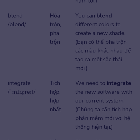
năm tới.)
blend
Hòa
You can
blend
/blend/
trộn,
different colors to
pha
create a new shade.
trộn
(Bạn có thể pha trộn
các màu khác nhau để
tạo ra một sắc thái
mới.)
integrate
Tích
We need to
integrate
/ˈɪn.tɪ.ɡreɪt/
hợp,
the new software with
hợp
our current system.
nhất
(Chúng ta cần tích hợp
phần mềm mới với hệ
thống hiện tại.)