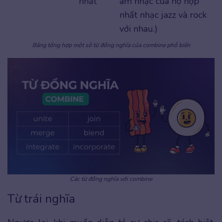
nhất
âm nhạc của họ hợp
nhất nhạc jazz và rock
với nhau.)
Bảng tổng hợp một số từ đồng nghĩa của combine phổ biến
Các từ đồng nghĩa với combine
Từ trái nghĩa