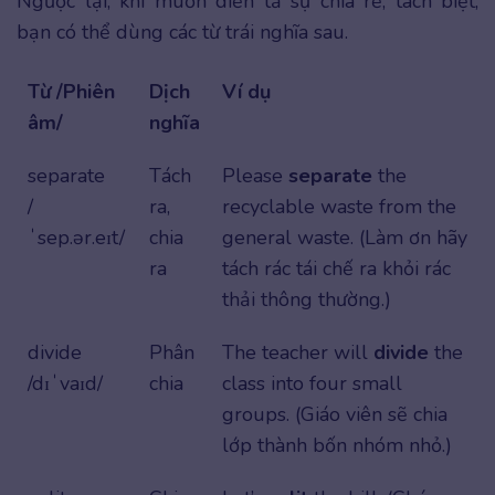
Ngược lại, khi muốn diễn tả sự chia rẽ, tách biệt,
bạn có thể dùng các từ trái nghĩa sau.
Từ /Phiên
Dịch
Ví dụ
âm/
nghĩa
separate
Tách
Please
separate
the
/
ra,
recyclable waste from the
ˈsep.ər.eɪt/
chia
general waste. (Làm ơn hãy
ra
tách rác tái chế ra khỏi rác
thải thông thường.)
divide
Phân
The teacher will
divide
the
/dɪˈvaɪd/
chia
class into four small
groups. (Giáo viên sẽ chia
lớp thành bốn nhóm nhỏ.)