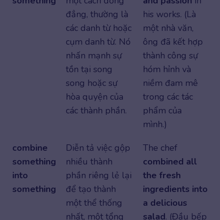
something
một cách đồng
and passion
in
đẳng, thường là
his works. (Là
các danh từ hoặc
một nhà văn,
cụm danh từ. Nó
ông đã kết hợp
nhấn mạnh sự
thành công sự
tồn tại song
hóm hỉnh và
song hoặc sự
niềm đam mê
hòa quyện của
trong các tác
các thành phần.
phẩm của
mình.)
combine
Diễn tả việc gộp
The chef
something
nhiều thành
combined all
into
phần riêng lẻ lại
the fresh
something
để tạo thành
ingredients into
một thể thống
a delicious
nhất, một tổng
salad
. (Đầu bếp