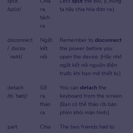
split
Chia
Let’s
split
the bill. (Chúng
/splɪt/
ra,
ta hãy chia hóa đơn ra.)
tách
ra
disconnect
Ngắt
Remember to
disconnect
/ˌdɪs.kə
kết
the power before you
ˈnekt/
nối
open the device. (Hãy nhớ
ngắt kết nối nguồn điện
trước khi bạn mở thiết bị.)
detach
Gỡ
You can
detach
the
/dɪˈtætʃ/
ra,
keyboard from the screen.
tháo
(Bạn có thể tháo rời bàn
ra
phím khỏi màn hình.)
part
Chia
The two friends had to