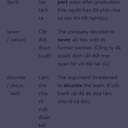
/pɑːt/
tay,
part
ways after graduation.
tách
(Hai người bạn đã phải chia
ra
xa sau khi tốt nghiệp.)
sever
Cắt
The company decided to
/ˈsev.ər/
đứt,
sever
all ties with its
đoạn
former partner. (Công ty đã
tuyệt
quyết định cắt đứt mọi
quan hệ với đối tác cũ.)
disunite
Làm
The argument threatened
/ˌdɪs.juː
cho
to
disunite
the team. (Cuộc
ˈnaɪt/
chia
tranh cãi đã đe dọa làm
rẽ,
chia rẽ cả đội.)
mất
đoàn
kết