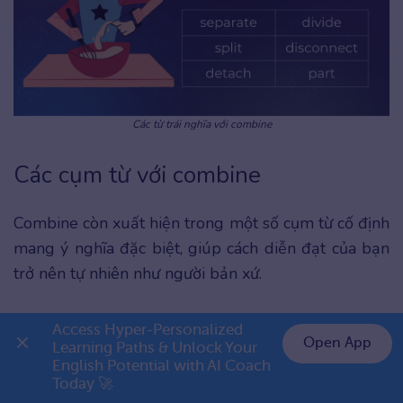
Các từ trái nghĩa với combine
Các cụm từ với combine
Combine còn xuất hiện trong một số cụm từ cố định
mang ý nghĩa đặc biệt, giúp cách diễn đạt của bạn
trở nên tự nhiên như người bản xứ.
Cụm từ
Dịch
Ví dụ
Access Hyper-Personalized 
Open App
/Phiên âm/
nghĩa
Learning Paths & Unlock Your 
English Potential with AI Coach 
👉 Premium 1 năm chỉ 999K
Today 🚀
combine
Hợp sức,
The two charities