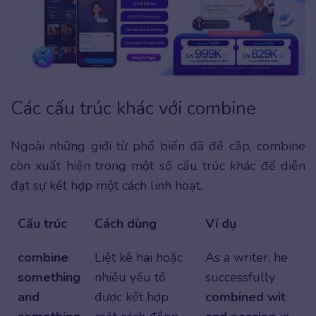
Các cấu trúc khác với combine
Ngoài những giới từ phổ biến đã đề cập, combine
còn xuất hiện trong một số cấu trúc khác để diễn
đạt sự kết hợp một cách linh hoạt.
Cấu trúc
Cách dùng
Ví dụ
combine
Liệt kê hai hoặc
As a writer, he
something
nhiều yếu tố
successfully
and
được kết hợp
combined wit