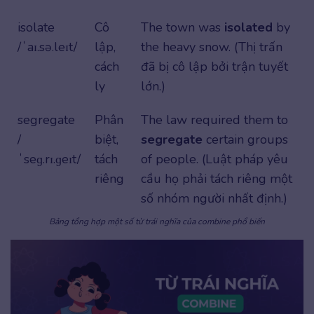
isolate
Cô
The town was
isolated
by
/ˈaɪ.sə.leɪt/
lập,
the heavy snow. (Thị trấn
cách
đã bị cô lập bởi trận tuyết
ly
lớn.)
segregate
Phân
The law required them to
/
biệt,
segregate
certain groups
ˈseɡ.rɪ.ɡeɪt/
tách
of people. (Luật pháp yêu
riêng
cầu họ phải tách riêng một
số nhóm người nhất định.)
Bảng tổng hợp một số từ trái nghĩa của combine phổ biến