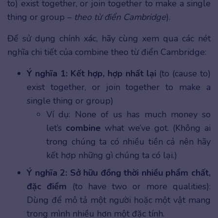
to) exist together, or join together to make a single
thing or group –
theo từ điển Cambridge
).
Để sử dụng chính xác, hãy cùng xem qua các nét
nghĩa chi tiết của combine theo từ điển Cambridge:
Ý nghĩa 1: Kết hợp, hợp nhất lại
(to (cause to)
exist together, or join together to make a
single thing or group)
Ví dụ: None of us has much money so
let’s
combine
what we’ve got. (Không ai
trong chúng ta có nhiều tiền cả nên hãy
kết hợp những gì chúng ta có lại.)
Ý nghĩa 2: Sở hữu đồng thời nhiều phẩm chất,
đặc điểm
(to have two or more qualities):
Dùng để mô tả một người hoặc một vật mang
trong mình nhiều hơn một đặc tính.