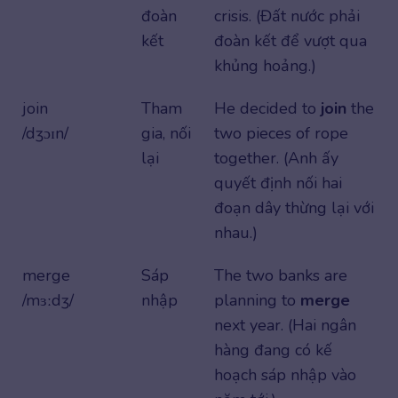
đoàn
crisis. (Đất nước phải
kết
đoàn kết để vượt qua
khủng hoảng.)
join
Tham
He decided to
join
the
/dʒɔɪn/
gia, nối
two pieces of rope
lại
together. (Anh ấy
quyết định nối hai
đoạn dây thừng lại với
nhau.)
merge
Sáp
The two banks are
/mɜːdʒ/
nhập
planning to
merge
next year. (Hai ngân
hàng đang có kế
hoạch sáp nhập vào