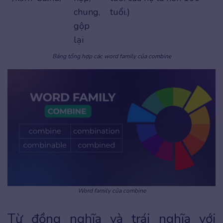
chung,
tuổi.)
gộp
lại
Bảng tổng hợp các word family của combine
Word family của combine
Từ đồng nghĩa và trái nghĩa với