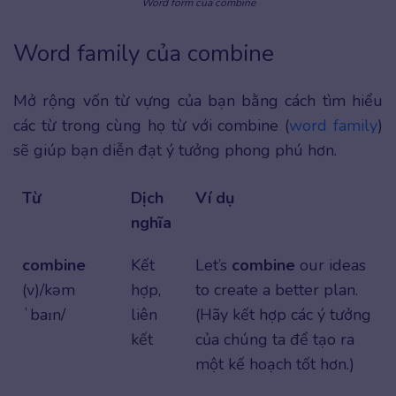
Word form của combine
Word family của combine
Mở rộng vốn từ vựng của bạn bằng cách tìm hiểu
các từ trong cùng họ từ với combine (
word family
)
sẽ giúp bạn diễn đạt ý tưởng phong phú hơn.
Từ
Dịch
Ví dụ
nghĩa
combine
Kết
Let’s
combine
our ideas
(v)/kəm
hợp,
to create a better plan.
ˈbaɪn/
liên
(Hãy kết hợp các ý tưởng
kết
của chúng ta để tạo ra
một kế hoạch tốt hơn.)