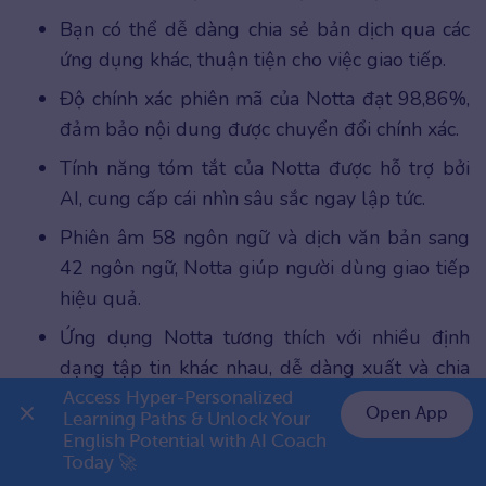
Bạn có thể dễ dàng chia sẻ bản dịch qua các
ứng dụng khác, thuận tiện cho việc giao tiếp.
Độ chính xác phiên mã của Notta đạt 98,86%,
đảm bảo nội dung được chuyển đổi chính xác.
Tính năng tóm tắt của Notta được hỗ trợ bởi
AI, cung cấp cái nhìn sâu sắc ngay lập tức.
Phiên âm 58 ngôn ngữ và dịch văn bản sang
42 ngôn ngữ, Notta giúp người dùng giao tiếp
hiệu quả.
Ứng dụng Notta tương thích với nhiều định
dạng tập tin khác nhau, dễ dàng xuất và chia
sẻ.
Access Hyper-Personalized 
Open App
Learning Paths & Unlock Your 
Dữ liệu Notta sẽ được tự động đồng bộ trên
English Potential with AI Coach 
👉 Premium 1 năm chỉ 999K
Today 🚀
nhiều thiết bị, giúp người dùng truy cập dễ