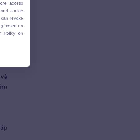
tore, access
 and cookie
 and cookie
u can revoke
u can revoke
ing based on
ing based on
 Policy on
 Policy on
 và
iảm
 áp