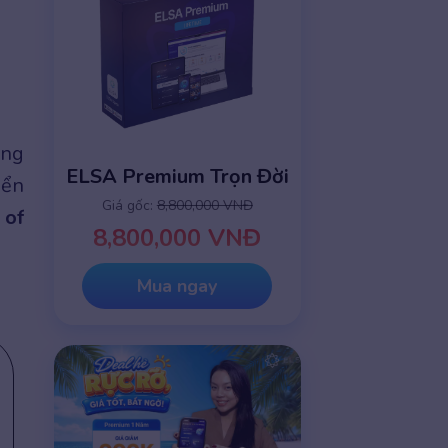
ếng
ELSA Premium Trọn Đời
iển
Giá gốc:
8,800,000 VNĐ
 of
8,800,000 VNĐ
Mua ngay