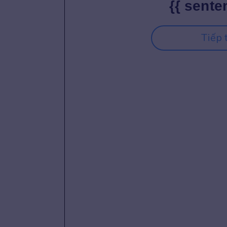
{{ sente
Tiếp 