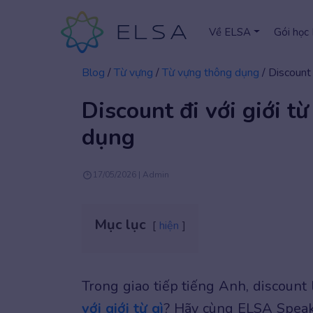
Về ELSA
Gói học
Blog
/
Từ vựng
/
Từ vựng thông dụng
/
Discount 
Discount đi với giới t
dụng
17/05/2026 | Admin
Mục lục
hiện
Trong giao tiếp tiếng Anh, discount
với giới từ gì
? Hãy cùng ELSA Speak 