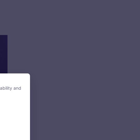
ability and
ability and
tore, access