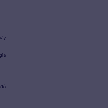
máy
giá
 độ