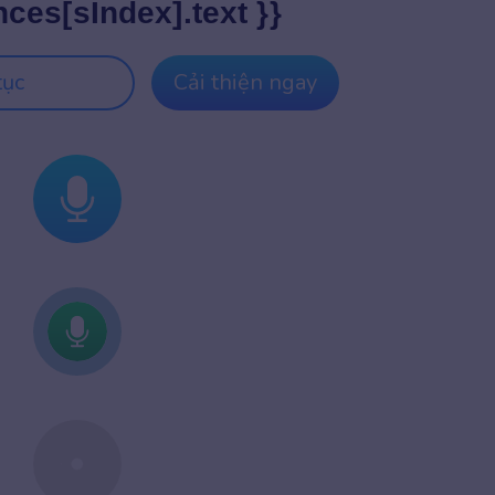
nces[sIndex].text }}
tục
Cải thiện ngay