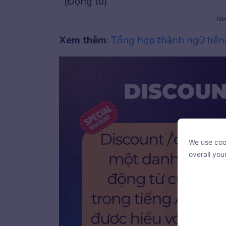
(Động từ)
Bản
Xem thêm
:
Tổng hợp thành ngữ tiến
We use cook
We use cook
overall you
overall you
With your c