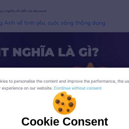
g ý nghĩa chi tiết của discount
g Anh về tình yêu, cuộc sống thông dụng
ies to personalise the content and improve the performance, the us
ies to personalise the content and improve the performance, the us
r experience on our website.
Continue without consent
r experience on our website.
Continue without consent
Cookie Consent
Cookie Consent
onsent, we and our partners use cookies or similar technologies to s