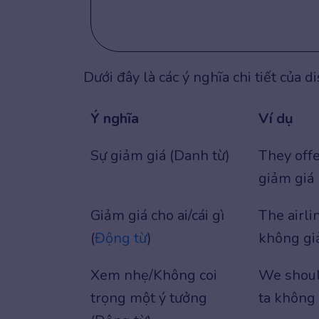
Dưới đây là các ý nghĩa chi tiết của d
Ý nghĩa
Ví dụ
Sự giảm giá (Danh từ)
They off
giảm giá 
Giảm giá cho ai/cái gì
The airl
(
Động từ
)
không giả
Xem nhẹ/Không coi
We shou
trọng một ý tưởng
ta không 