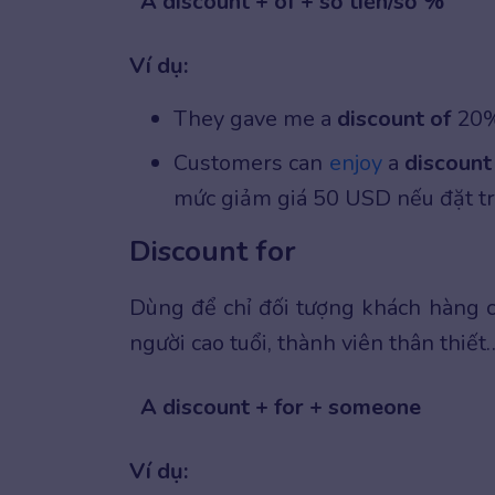
A discount + of + số tiền/số %
Ví dụ:
They gave me a
discount of
20%.
Customers can
enjoy
a
discount
mức giảm giá 50 USD nếu đặt tr
Discount for
Dùng để chỉ đối tượng khách hàng c
người cao tuổi, thành viên thân thiết…
A discount + for + someone
Ví dụ: