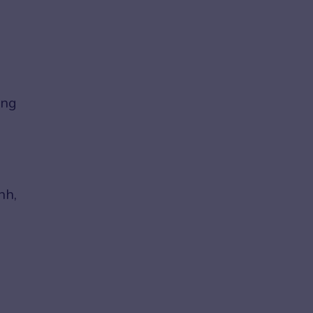
ởng
nh,