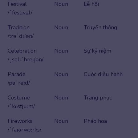
Festival
Noun
Lễ hội
/ˈfestɪvəl/
Tradition
Noun
Truyền thống
/trəˈdɪʃən/
Celebration
Noun
Sự kỷ niệm
/ˌselɪˈbreɪʃən/
Parade
Noun
Cuộc diễu hành
/pəˈreɪd/
Costume
Noun
Trang phục
/ˈkɒstjuːm/
Fireworks
Noun
Pháo hoa
/ˈfaɪərwɜːrks/