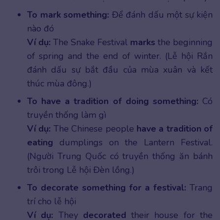
To mark something:
Để đánh dấu một sự kiện
nào đó
Ví dụ:
The Snake Festival
marks
the beginning
of spring and the end of winter. (Lễ hội Rắn
đánh dấu sự bắt đầu của mùa xuân và kết
thúc mùa đông.)
To have a tradition of doing something:
Có
truyền thống làm gì
Ví dụ:
The Chinese people
have a tradition of
eating
dumplings on the Lantern Festival.
(Người Trung Quốc có truyền thống ăn bánh
trôi trong Lễ hội Đèn lồng.)
To decorate something for a festival:
Trang
trí cho lễ hội
Ví dụ:
They
decorated
their house for the