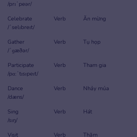
/prɪˈpeər/
Celebrate
Verb
Ăn mừng
/ˈselɪbreɪt/
Gather
Verb
Tụ họp
/ˈɡæðər/
Participate
Verb
Tham gia
/pɑːˈtɪsɪpeɪt/
Dance
Verb
Nhảy múa
/dæns/
Sing
Verb
Hát
/sɪŋ/
Visit
Verb
Thăm