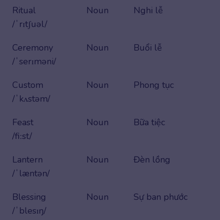
Ritual
Noun
Nghi lễ
/ˈrɪtʃuəl/
Ceremony
Noun
Buổi lễ
/ˈserɪməni/
Custom
Noun
Phong tục
/ˈkʌstəm/
Feast
Noun
Bữa tiệc
/fiːst/
Lantern
Noun
Đèn lồng
/ˈlæntən/
Blessing
Noun
Sự ban phước
/ˈblesɪŋ/