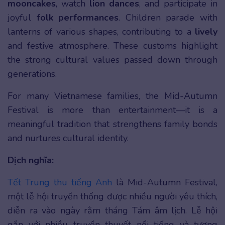
mooncakes
, watch
lion dances
, and participate in
joyful
folk performances
. Children parade with
lanterns of various shapes, contributing to a
lively
and festive atmosphere. These customs highlight
the strong cultural values passed down through
generations.
For many Vietnamese families, the Mid-Autumn
Festival is more than entertainment—it is a
meaningful tradition that strengthens family bonds
and nurtures cultural identity.
Dịch nghĩa:
T
ết Trung thu tiếng Anh
là Mid-Autumn Festival,
một lễ hội truyền thống được nhiều người yêu thích,
diễn ra vào ngày rằm tháng Tám âm lịch. Lễ hội
gắn với nhiều truyền thuyết nổi tiếng và tượng