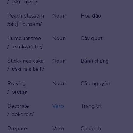
/ˈlʌki ˈmʌni/
Peach blossom
Noun
Hoa đào
/piːtʃ ˈblɒsəm/
Kumquat tree
Noun
Cây quất
/ˈkʌmkwɒt triː/
Sticky rice cake
Noun
Bánh chưng
/ˈstɪki raɪs keɪk/
Praying
Noun
Cầu nguyện
/ˈpreɪɪŋ/
Decorate
Verb
Trang trí
/ˈdekəreɪt/
Prepare
Verb
Chuẩn bị