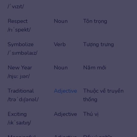
/ˈvɪzɪt/
Respect
Noun
Tôn trọng
/rɪˈspekt/
Symbolize
Verb
Tượng trưng
/ˈsɪmbəlaɪz/
New Year
Noun
Năm mới
/njuː jɪər/
Traditional
Adjective
Thuộc về truyền
/trəˈdɪʃənəl/
thống
Exciting
Adjective
Thú vị
/ɪkˈsaɪtɪŋ/