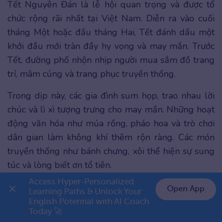
Tết Nguyên Đán là lễ hội quan trọng và được tổ
chức rộng rãi nhất tại Việt Nam. Diễn ra vào cuối
tháng Một hoặc đầu tháng Hai, Tết đánh dấu một
khởi đầu mới tràn đầy hy vọng và may mắn. Trước
Tết, đường phố nhộn nhịp người mua sắm đồ trang
trí, mâm cúng và trang phục truyền thống.
Trong dịp này, các gia đình sum họp, trao nhau lời
chúc và lì xì tượng trưng cho may mắn. Những hoạt
động văn hóa như múa rồng, pháo hoa và trò chơi
dân gian làm không khí thêm rộn ràng. Các món
truyền thống như bánh chưng, xôi thể hiện sự sung
túc và lòng biết ơn tổ tiên.
Access Hyper-Personalized 
Tết là mùa của hy vọng, đoàn viên và trân trọng
Open App
Learning Paths & Unlock Your 
những giây phút ý nghĩa bên gia đình, đồng thời gìn
English Potential with AI Coach 
👉 Premium 1 năm chỉ 999K
Today 🚀
giữ niềm tự hào dân tộc.