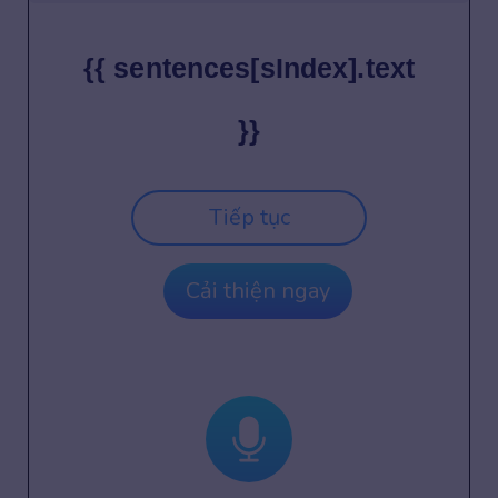
{{ sentences[sIndex].text
}}
Tiếp tục
Cải thiện ngay