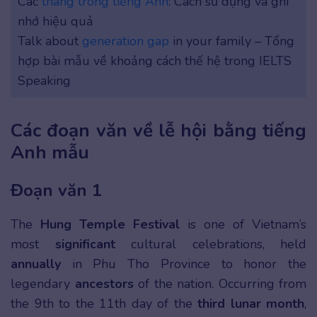
Các
tháng trong tiếng Anh
: Cách sử dụng và ghi
nhớ hiệu quả
Talk about
generation gap
in your family – Tổng
hợp bài mẫu về khoảng cách thế hệ trong IELTS
Speaking
Các đoạn văn về lễ hội bằng tiếng
Anh mẫu
Đoạn văn 1
The
Hung Temple Festival
is one of Vietnam’s
most
significant
cultural celebrations, held
annually
in Phu Tho Province to honor the
legendary
ancestors
of the nation. Occurring from
the 9th to the 11th day of the
third lunar month
,