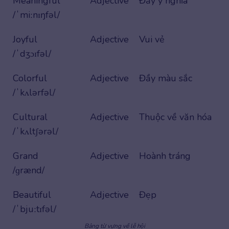
Meaningful
Adjective
Đầy ý nghĩa
/ˈmiːnɪŋfəl/
Joyful
Adjective
Vui vẻ
/ˈdʒɔɪfəl/
Colorful
Adjective
Đầy màu sắc
/ˈkʌlərfəl/
Cultural
Adjective
Thuộc về văn hóa
/ˈkʌltʃərəl/
Grand
Adjective
Hoành tráng
/ɡrænd/
Beautiful
Adjective
Đẹp
/ˈbjuːtɪfəl/
Bảng từ vựng về lễ hội