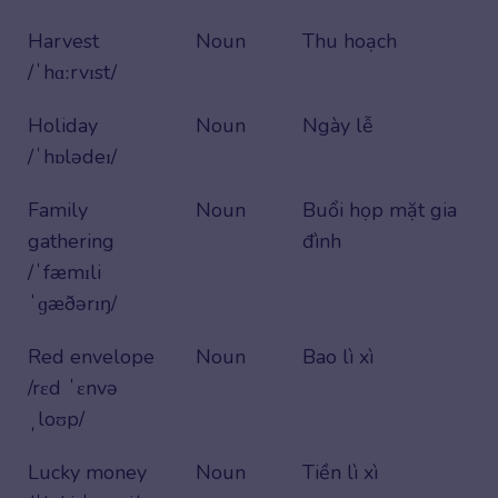
Harvest
Noun
Thu hoạch
/ˈhɑːrvɪst/
Holiday
Noun
Ngày lễ
/ˈhɒlədeɪ/
Family
Noun
Buổi họp mặt gia
gathering
đình
/ˈfæmɪli
ˈɡæðərɪŋ/
Red envelope
Noun
Bao lì xì
/rɛd ˈɛnvə
ˌloʊp/
Lucky money
Noun
Tiền lì xì