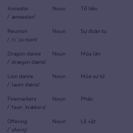
Ancestor
Noun
Tổ tiên
/ˈænsestər/
Reunion
Noun
Sự đoàn tụ
/ˌriːˈjuːnjən/
Dragon dance
Noun
Múa lân
/ˈdræɡən dæns/
Lion dance
Noun
Múa sư tử
/ˈlaɪən dæns/
Firecrackers
Noun
Pháo
/ˈfaɪərˌkrækərz/
Offering
Noun
Lễ vật
/ˈɒfərɪŋ/