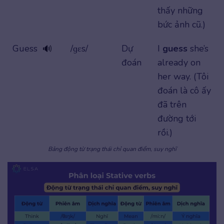
thấy những
bức ảnh cũ.)
Guess
/ɡɛs/
Dự
I
guess
she’s
🔊
đoán
already on
her way. (Tôi
đoán là cô ấy
đã trên
đường tới
rồi.)
Bảng động từ trạng thái chỉ quan điểm, suy nghĩ