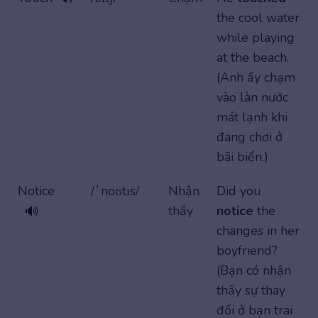
the cool water
while playing
at the beach.
(Anh ấy chạm
vào làn nước
mát lạnh khi
đang chơi ở
bãi biển.)
Notice
/ˈnoʊtɪs/
Nhận
Did you
thấy
notice
the
🔊
changes in her
boyfriend?
(Bạn có nhận
thấy sự thay
đổi ở bạn trai