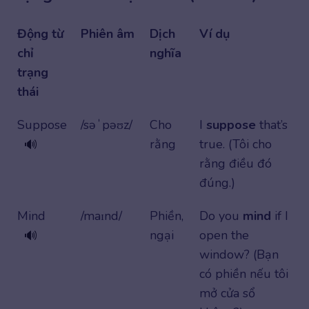
Động từ
Phiên âm
Dịch
Ví dụ
chỉ
nghĩa
trạng
thái
Suppose
/səˈpəʊz/
Cho
I
suppose
that’s
rằng
true. (Tôi cho
🔊
rằng điều đó
đúng.)
Mind
/maɪnd/
Phiền,
Do you
mind
if I
ngại
open the
🔊
window? (Bạn
có phiền nếu tôi
mở cửa sổ