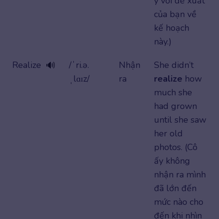
ý với đề xuất
của bạn về
kế hoạch
này.)
Realize
/ˈri.ə.
Nhận
She didn’t
🔊
ˌlɑɪz/
ra
realize
how
much she
had grown
until she saw
her old
photos. (Cô
ấy không
nhận ra mình
đã lớn đến
mức nào cho
đến khi nhìn