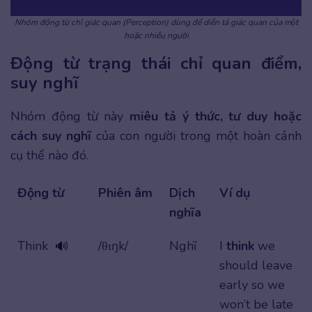
Nhóm động từ chỉ giác quan (Perception) dùng để diễn tả giác quan của một
hoặc nhiều người
Động từ trạng thái chỉ quan điểm,
suy nghĩ
Nhóm động từ này
miêu tả ý thức, tư duy hoặc
cách suy nghĩ
của con người trong một hoàn cảnh
cụ thể nào đó.
Động từ
Phiên âm
Dịch
Ví dụ
nghĩa
Think
/θɪŋk/
Nghĩ
I
think
we
🔊
should leave
early so we
won’t be late