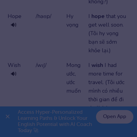
không?)
Hope
/həʊp/
Hy
I
hope
that you
vọng
get well soon.
🔊
(Tôi hy vọng
bạn sẽ sớm
khỏe lại.)
Wish
/wɪʃ/
Mong
I
wish
I had
ước,
more time for
🔊
ước
travel. (Tôi ước
muốn
mình có nhiều
thời gian để đi
du lịch.)
Access Hyper-Personalized 
Open App
Learning Paths & Unlock Your 
Impress
/ɪmˈpres/
Ấn
Jack’s
English Potential with AI Coach 
👉 Premium 1 năm chỉ 999K
tượng
performance
Today 🚀
🔊