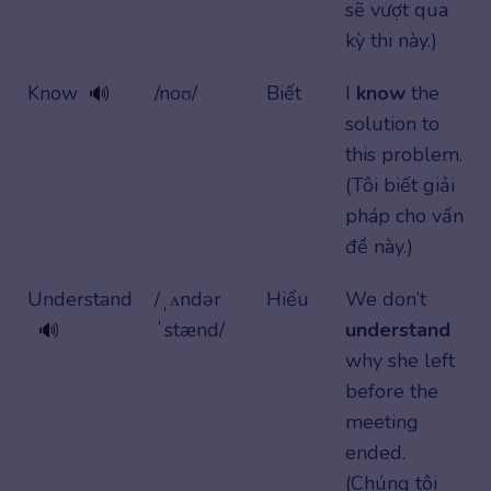
sẽ vượt qua
kỳ thi này.)
Know
/noʊ/
Biết
I
know
the
🔊
solution to
this problem.
(Tôi biết giải
pháp cho vấn
đề này.)
Understand
/ˌʌndər
Hiểu
We don’t
ˈstænd/
understand
🔊
why she left
before the
meeting
ended.
(Chúng tôi