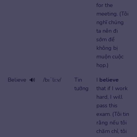
for the
meeting. (Tôi
nghĩ chúng
ta nên đi
sớm để
không bị
muộn cuộc
họp.)
Believe
/bɪˈliːv/
Tin
I
believe
🔊
tưởng
that if I work
hard, I will
pass this
exam. (Tôi tin
rằng nếu tôi
chăm chỉ, tôi