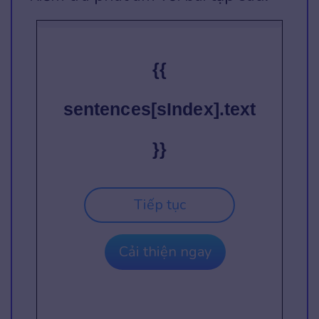
{{
sentences[sIndex].text
}}
Tiếp tục
Cải thiện ngay