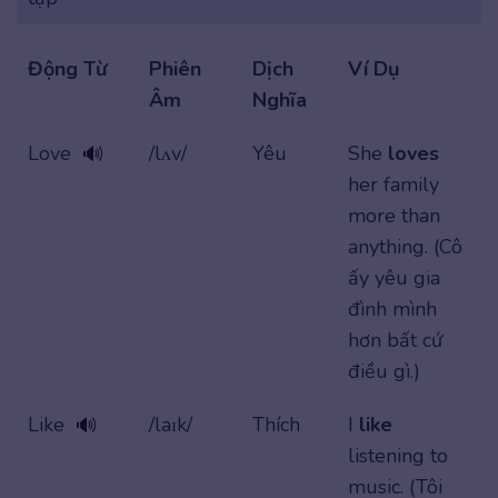
Động Từ
Phiên
Dịch
Ví Dụ
Âm
Nghĩa
Love
/lʌv/
Yêu
She
loves
🔊
her family
more than
anything. (Cô
ấy yêu gia
đình mình
hơn bất cứ
điều gì.)
Like
/laɪk/
Thích
I
like
🔊
listening to
music. (Tôi