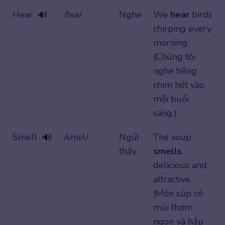
Hear
/hɪə/
Nghe
We
hear
birds
🔊
chirping every
morning.
(Chúng tôi
nghe tiếng
chim hót vào
mỗi buổi
sáng.)
Smell
/smɛl/
Ngửi
The soup
🔊
thấy
smells
delicious and
attractive.
(Món súp có
mùi thơm
ngon và hấp