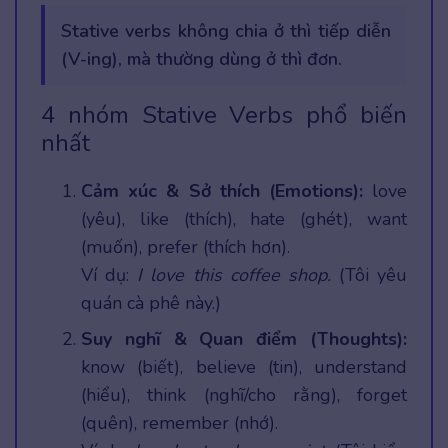
Stative verbs không chia ở thì tiếp diễn
(V-ing), mà thường dùng ở thì đơn.
4 nhóm Stative Verbs phổ biến
nhất
Cảm xúc & Sở thích (Emotions):
love
(yêu), like (thích), hate (ghét), want
(muốn), prefer (thích hơn).
Ví dụ:
I love this coffee shop.
(Tôi yêu
quán cà phê này.)
Suy nghĩ & Quan điểm (Thoughts):
know (biết), believe (tin), understand
(hiểu), think (nghĩ/cho rằng), forget
(quên), remember (nhớ).