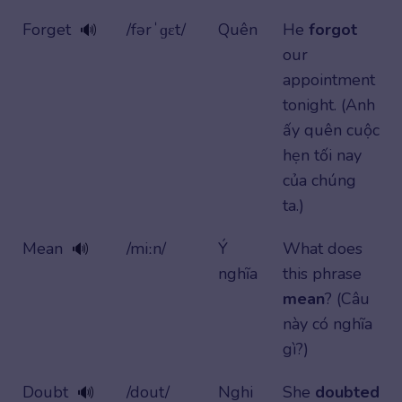
Forget
/fərˈɡɛt/
Quên
He
forgot
🔊
our
appointment
tonight. (Anh
ấy quên cuộc
hẹn tối nay
của chúng
ta.)
Mean
/miːn/
Ý
What does
🔊
nghĩa
this phrase
mean
? (Câu
này có nghĩa
gì?)
Doubt
/dout/
Nghi
She
doubted
🔊