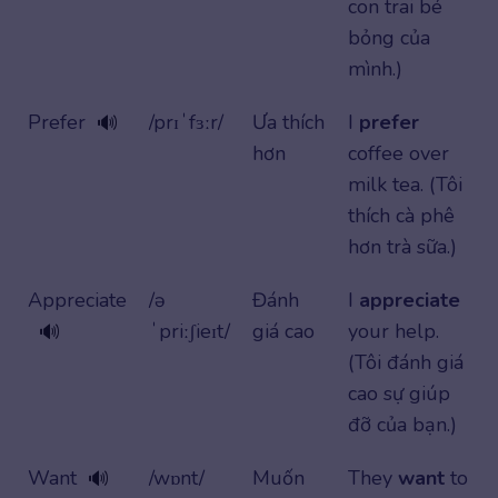
con trai bé
bỏng của
mình.)
Prefer
/prɪˈfɜːr/
Ưa thích
I
prefer
🔊
hơn
coffee over
milk tea. (Tôi
thích cà phê
hơn trà sữa.)
Appreciate
/ə
Đánh
I
appreciate
ˈpriːʃieɪt/
giá cao
your help.
🔊
(Tôi đánh giá
cao sự giúp
đỡ của bạn.)
Want
/wɒnt/
Muốn
They
want
to
🔊