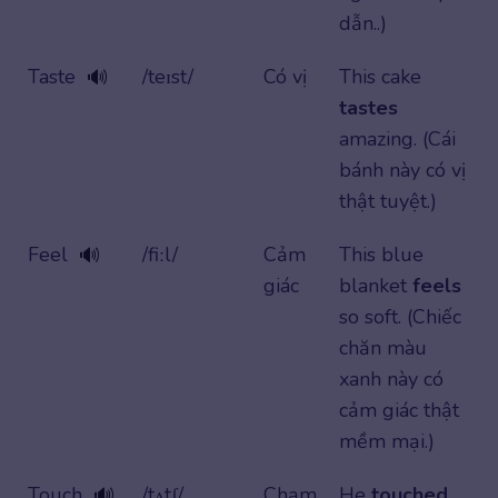
dẫn..)
Taste
/teɪst/
Có vị
This cake
🔊
tastes
amazing. (Cái
bánh này có vị
thật tuyệt.)
Feel
/fiːl/
Cảm
This blue
🔊
giác
blanket
feels
so soft. (Chiếc
chăn màu
xanh này có
cảm giác thật
mềm mại.)
Touch
/tʌtʃ/
Chạm
He
touched
🔊