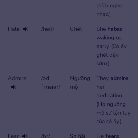
thích nghe
nhạc.)
Hate
/heɪt/
Ghét
She
hates
🔊
waking up
early. (Cô ấy
ghét dậy
sớm.)
Admire
/əd
Ngưỡng
They
admire
ˈmaɪər/
mộ
her
🔊
dedication.
(Họ ngưỡng
mộ sự tận tụy
của cô ấy.)
Fear
/fɪr/
Sợ hãi
He
fears
🔊