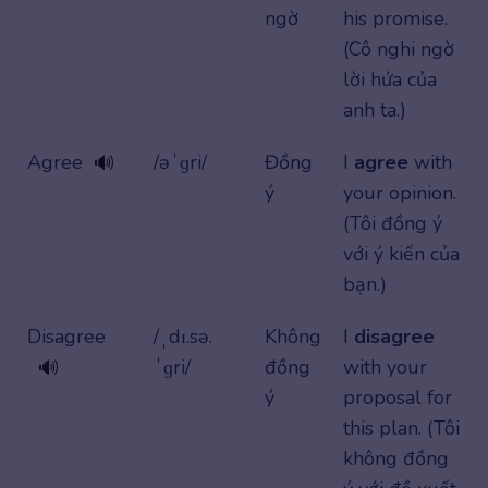
ngờ
his promise.
(Cô nghi ngờ
lời hứa của
anh ta.)
Agree
/əˈɡri/
Đồng
I
agree
with
🔊
ý
your opinion.
(Tôi đồng ý
với ý kiến ​​của
bạn.)
Disagree
/ˌdɪ.sə.
Không
I
disagree
ˈɡri/
đồng
with your
🔊
ý
proposal for
this plan. (Tôi
không đồng