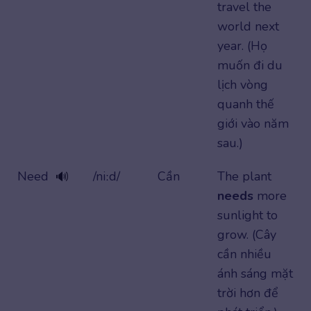
travel the
world next
year. (Họ
muốn đi du
lịch vòng
quanh thế
giới vào năm
sau.)
Need
/niːd/
Cần
The plant
🔊
needs
more
sunlight to
grow. (Cây
cần nhiều
ánh sáng mặt
trời hơn để