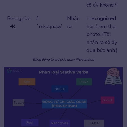
cô ấy không?)
Recognize
/
Nhận
I
recognized
ˈrɛkəɡnaɪz/
ra
her from the
🔊
photo. (Tôi
nhận ra cô ấy
qua bức ảnh.)
Bảng động từ chỉ giác quan (Perception)