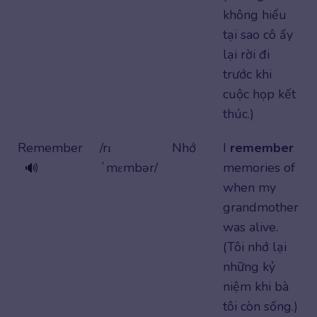
không hiểu
tại sao cô ấy
lại rời đi
trước khi
cuộc họp kết
thúc.)
Remember
/rɪ
Nhớ
I
remember
ˈmɛmbər/
memories of
🔊
when my
grandmother
was alive.
(Tôi nhớ lại
những kỷ
niệm khi bà
tôi còn sống.)