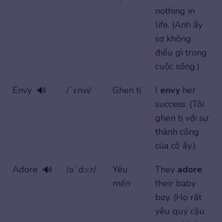
nothing in
life. (Anh ấy
sợ không
điều gì trong
cuộc sống.)
Envy
/ˈɛnvi/
Ghen tị
I
envy
her
🔊
success. (Tôi
ghen tị với sự
thành công
của cô ấy.)
Adore
/əˈdɔːr/
Yêu
They
adore
🔊
mến
their baby
boy. (Họ rất
yêu quý cậu