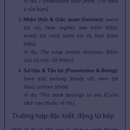
Ví dụ:
I understand your point.
(Tôi hiểu
ý của bạn.)
Nhận thức & Giác quan (Senses):
seem
(có vẻ), hear (nghe), see (nhìn thấy),
smell (có mùi), taste (có vị), feel (cảm
thấy).
Ví dụ:
The soup smells delicious.
(Món
súp có mùi rất thơm.)
Sở hữu & Tồn tại (Possession & Being):
have (có), belong (thuộc về), own (sở
hữu), contain (chứa).
Ví dụ:
This book belongs to me.
(Cuốn
sách này thuộc về tôi.)
Trường hợp đặc biệt: động từ kép
Một số từ có thể vừa là stative verb (trạng