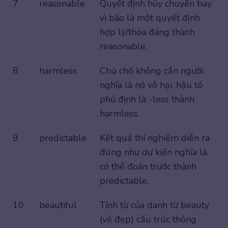
7
reasonable
Quyết định hủy chuyến bay
vì bão là một quyết định
hợp lý/thỏa đáng thành
reasonable.
8
harmless
Chú chó không cắn người
nghĩa là nó vô hại, hậu tố
phủ định là -less thành
harmless.
9
predictable
Kết quả thí nghiệm diễn ra
đúng như dự kiến nghĩa là
có thể đoán trước thành
predictable.
10
beautiful
Tính từ của danh từ beauty
(vẻ đẹp) cấu trúc thông