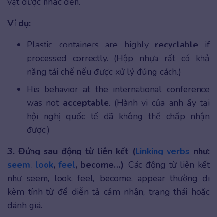
vật được nhắc đến.
Ví dụ:
Plastic containers are highly
recyclable
if
processed correctly. (Hộp nhựa rất có khả
năng tái chế nếu được xử lý đúng cách.)
His behavior at the international conference
was not
acceptable
. (Hành vi của anh ấy tại
hội nghị quốc tế đã không thể chấp nhận
được.)
3. Đứng sau động từ liên kết (
Linking verbs
như:
seem
,
look
,
feel
, become…)
: Các động từ liên kết
như seem, look, feel, become, appear thường đi
kèm tính từ để diễn tả cảm nhận, trạng thái hoặc
đánh giá.