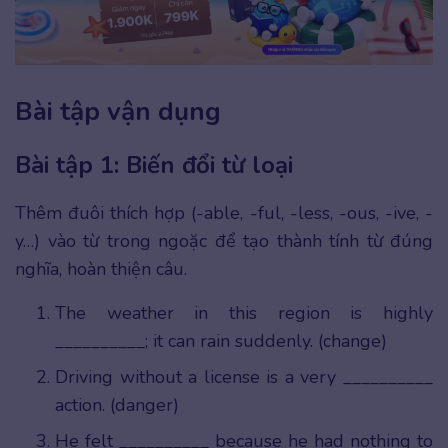
Bài tập vận dụng
Bài tập 1: Biến đổi từ loại
Thêm đuôi thích hợp (-able, -ful, -less, -ous, -ive, -
y…) vào từ trong ngoặc để tạo thành tính từ đúng
nghĩa, hoàn thiện câu.
The weather in this region is highly
__________; it can rain suddenly. (change)
Driving without a license is a very __________
action. (danger)
He felt __________ because he had nothing to