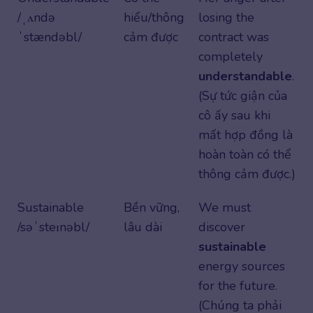
/ˌʌndə
hiểu/thông
losing the
ˈstændəbl/
cảm được
contract was
completely
understandable
.
(Sự tức giận của
cô ấy sau khi
mất hợp đồng là
hoàn toàn có thể
thông cảm được.)
Sustainable
Bền vững,
We must
/səˈsteɪnəbl/
lâu dài
discover
sustainable
energy sources
for the future.
(Chúng ta phải