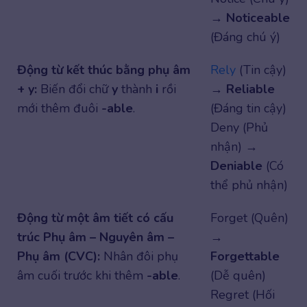
→
Noticeable
(Đáng chú ý)
Động từ kết thúc bằng phụ âm
Rely
(Tin cậy)
+ y:
Biến đổi chữ
y
thành
i
rồi
→
Reliable
mới thêm đuôi
-able
.
(Đáng tin cậy)
Deny (Phủ
nhận) →
Deniable
(Có
thể phủ nhận)
Động từ một âm tiết có cấu
Forget (Quên)
trúc Phụ âm – Nguyên âm –
→
Phụ âm (CVC):
Nhân đôi phụ
Forgettable
âm cuối trước khi thêm
-able
.
(Dễ quên)
Regret (Hối