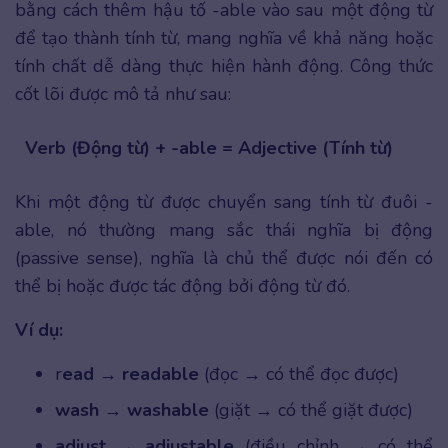
bằng cách thêm hậu tố -able vào sau một động từ
để tạo thành tính từ, mang nghĩa về khả năng hoặc
tính chất dễ dàng thực hiện hành động. Công thức
cốt lõi được mô tả như sau:
Verb (Động từ) + -able = Adjective (Tính từ)
Khi một động từ được chuyển sang tính từ đuôi -
able, nó thường mang sắc thái nghĩa bị động
(passive sense), nghĩa là chủ thể được nói đến có
thể bị hoặc được tác động bởi động từ đó.
Ví dụ:
r
ead
→
readable
(đọc → có thể đọc được)
wash
→
washable
(giặt → có thể giặt được)
adjust
→
adjustable
(điều chỉnh → có thể