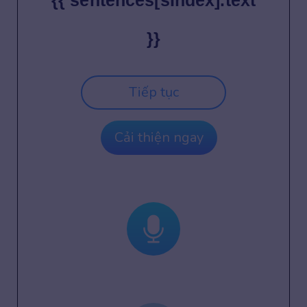
{{ sentences[sIndex].text
}}
Tiếp tục
Cải thiện ngay