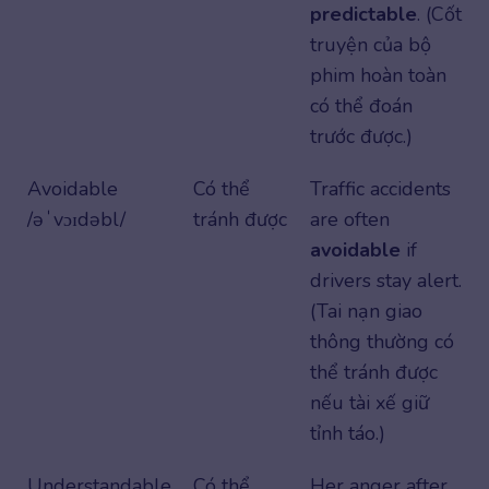
predictable
. (Cốt
truyện của bộ
phim hoàn toàn
có thể đoán
trước được.)
Avoidable
Có thể
Traffic accidents
/əˈvɔɪdəbl/
tránh được
are often
avoidable
if
drivers stay alert.
(Tai nạn giao
thông thường có
thể tránh được
nếu tài xế giữ
tỉnh táo.)
Understandable
Có thể
Her anger after