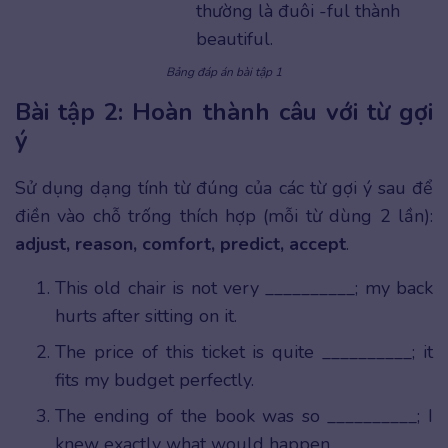
thường là đuôi -ful thành
beautiful.
Bảng đáp án bài tập 1
Bài tập 2: Hoàn thành câu với từ gợi
ý
Sử dụng dạng tính từ đúng của các từ gợi ý sau để
điền vào chỗ trống thích hợp (mỗi từ dùng 2 lần):
adjust, reason, comfort, predict, accept
.
This old chair is not very __________; my back
hurts after sitting on it.
The price of this ticket is quite __________; it
fits my budget perfectly.
The ending of the book was so __________; I
knew exactly what would happen.