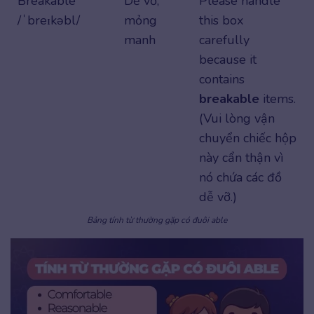
Breakable
Dễ vỡ,
Please handle
/ˈbreɪkəbl/
mỏng
this box
manh
carefully
because it
contains
breakable
items.
(Vui lòng vận
chuyển chiếc hộp
này cẩn thận vì
nó chứa các đồ
dễ vỡ.)
Bảng tính từ thường gặp có đuôi able