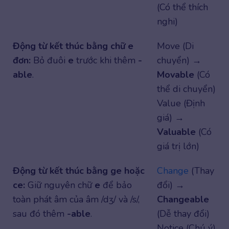
(Có thể thích
nghi)
Động từ kết thúc bằng chữ e
Move (Di
đơn:
Bỏ đuôi
e
trước khi thêm
-
chuyển) →
able
.
Movable
(Có
thể di chuyển)
Value (Định
giá) →
Valuable
(Có
giá trị lớn)
Động từ kết thúc bằng ge hoặc
Change
(Thay
ce:
Giữ nguyên chữ
e
để bảo
đổi) →
toàn phát âm của âm /dʒ/ và /s/,
Changeable
sau đó thêm
-able
.
(Dễ thay đổi)
Notice (Chú ý)