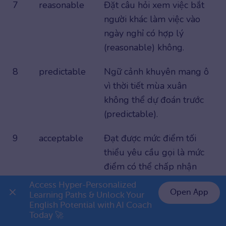
7
reasonable
Đặt câu hỏi xem việc bắt
người khác làm việc vào
ngày nghỉ có hợp lý
(reasonable) không.
8
predictable
Ngữ cảnh khuyên mang ô
vì thời tiết mùa xuân
không thể dự đoán trước
(predictable).
9
acceptable
Đạt được mức điểm tối
thiểu yêu cầu gọi là mức
điểm có thể chấp nhận
(acceptable).
Access Hyper-Personalized 
Open App
Learning Paths & Unlock Your 
10
adjustable
Phần tựa đầu của ghế xe
English Potential with AI Coach 
👉 Premium 1 năm chỉ 799K
Today 🚀
hơi có thể tùy chỉnh độ cao