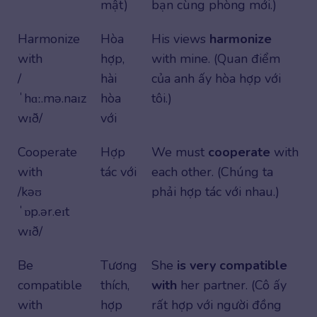
mật)
bạn cùng phòng mới.)
Harmonize
Hòa
His views
harmonize
with
hợp,
with mine. (Quan điểm
/
hài
của anh ấy hòa hợp với
ˈhɑː.mə.naɪz
hòa
tôi.)
wɪð/
với
Cooperate
Hợp
We must
cooperate
with
with
tác với
each other. (Chúng ta
/kəʊ
phải hợp tác với nhau.)
ˈɒp.ər.eɪt
wɪð/
Be
Tương
She
is very compatible
compatible
thích,
with
her partner. (Cô ấy
with
hợp
rất hợp với người đồng