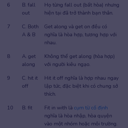
6
B. fall
Họ từng fall out (bất hòa) nhưng
out
hiện tại đã trở thành bạn thân.
7
C. Both
Get along và get on đều có
A & B
nghĩa là hòa hợp, tương hợp với
nhau.
8
A. get
Không thể get along (hòa hợp)
along
với người kiêu ngạo.
9
C. hit it
Hit it off nghĩa là hợp nhau ngay
off
lập tức, đặc biệt khi có chung sở
thích.
10
B. fit
Fit in with là
cụm từ cố định
nghĩa là hòa nhập, hòa quyện
vào một nhóm hoặc môi trường.