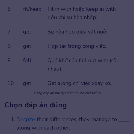
6
fit/keep
Fit in with hoặc Keep in with
đều chỉ sự hòa nhập.
7
get
Sự hòa hợp giữa vật nuôi.
8
get
Hợp tác trong công việc.
9
fell
Quá khứ của fall out with (cãi
nhau).
10
get
Get along chỉ việc xoay xở.
Bảng đáp án bài tập điền từ vào chỗ trống
Chọn đáp án đúng
Despite
their differences, they manage to ____
along with each other.