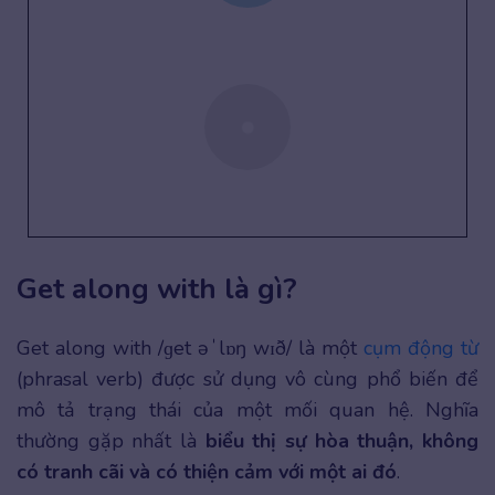
Get along with là gì?
Get along with /ɡet əˈlɒŋ wɪð/ là một
cụm động từ
(phrasal verb) được sử dụng vô cùng phổ biến để
mô tả trạng thái của một mối quan hệ. Nghĩa
thường gặp nhất là
biểu thị sự hòa thuận, không
có tranh cãi và có thiện cảm với một ai đó
.