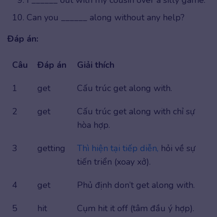
I ______ out with my cousin over a silly game.
Can you ______ along without any help?
Đáp án:
Câu
Đáp án
Giải thích
1
get
Cấu trúc get along with.
2
get
Cấu trúc get along with chỉ sự
hòa hợp.
3
getting
Thì hiện tại tiếp diễn,
hỏi về sự
tiến triển (xoay xở).
4
get
Phủ định don’t get along with.
5
hit
Cụm hit it off (tâm đầu ý hợp).