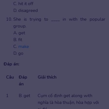
C. hit it off
D. disagreed
She is trying to ____ in with the popular
group.
A. get
B. fit
C.
make
D. go
Đáp án:
Câu
Đáp
Giải thích
án
1
B. get
Cụm cố định get along with
nghĩa là hòa thuận, hòa hợp với