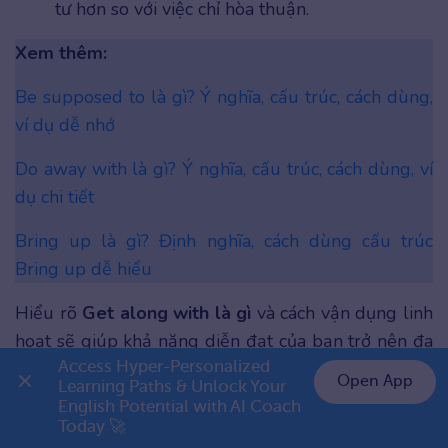
tư hơn so với việc chỉ hòa thuận.
Xem thêm:
Be supposed to là gì? Ý nghĩa, cấu trúc, cách dùng,
ví dụ dễ nhớ
Do away with là gì? Ý nghĩa, cấu trúc, cách dùng, ví
dụ chi tiết
Bring up là gì? Định nghĩa, cách dùng cấu trúc
Bring up dễ hiểu
Hiểu rõ
Get along with là gì
và cách vận dụng linh
hoạt sẽ giúp khả năng diễn đạt của bạn trở nên đa
dạng và tinh tế hơn rất nhiều. Nếu bạn đang tìm
Access Hyper-Personalized 
Open App
Learning Paths & Unlock Your 
kiếm thêm những cụm từ khác để làm phong phú
English Potential with AI Coach 
👉 Premium 1 năm chỉ 799K
vốn từ vựng của mình, đừng bỏ lỡ kho tài liệu khổng
Today 🚀