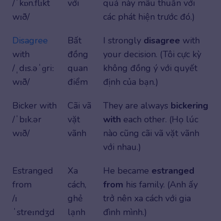
/ˈkɒn.flɪkt
với
quả này mâu thuẫn với
wɪð/
các phát hiện trước đó.)
Disagree
Bất
I strongly
disagree
with
with
đồng
your decision. (Tôi cực kỳ
/ˌdɪs.əˈɡriː
quan
không đồng ý với quyết
wɪð/
điểm
định của bạn.)
Bicker with
Cãi vã
They are always
bickering
/ˈbɪk.ər
vặt
with
each other. (Họ lúc
wɪð/
vãnh
nào cũng cãi vã vặt vãnh
với nhau.)
Estranged
Xa
He became
estranged
from
cách,
from
his family. (Anh ấy
/ɪ
ghẻ
trở nên xa cách với gia
ˈstreɪndʒd
lạnh
đình mình.)