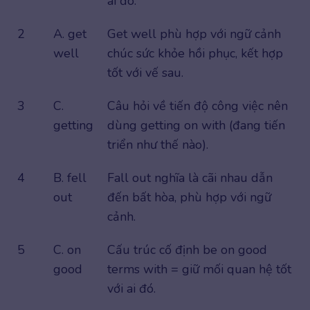
ai đó.
2
A. get
Get well phù hợp với ngữ cảnh
well
chúc sức khỏe hồi phục, kết hợp
tốt với vế sau.
3
C.
Câu hỏi về tiến độ công việc nên
getting
dùng getting on with (đang tiến
triển như thế nào).
4
B. fell
Fall out nghĩa là cãi nhau dẫn
out
đến bất hòa, phù hợp với ngữ
cảnh.
5
C. on
Cấu trúc cố định be on good
good
terms with = giữ mối quan hệ tốt
với ai đó.