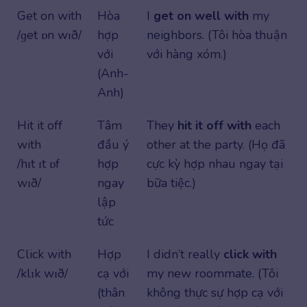
Get on with
Hòa
I
get on well with
my
/ɡet ɒn wɪð/
hợp
neighbors. (Tôi hòa thuận
với
với hàng xóm.)
(Anh-
Anh)
Hit it off
Tâm
They
hit it off with
each
with
đầu ý
other at the party. (Họ đã
/hɪt ɪt ɒf
hợp
cực kỳ hợp nhau ngay tại
wɪð/
ngay
bữa tiệc.)
lập
tức
Click with
Hợp
I didn’t really
click
with
/klɪk wɪð/
cạ với
my new roommate. (Tôi
(thân
không thực sự hợp cạ với