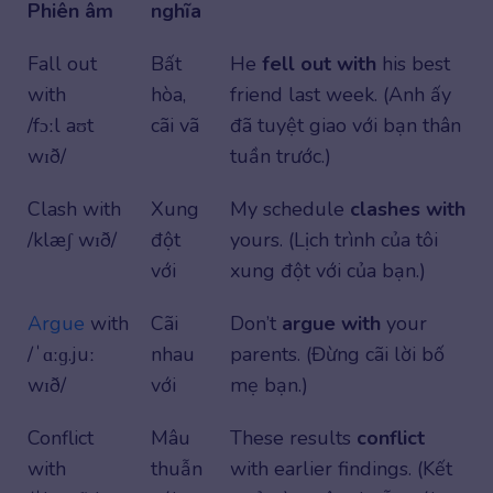
Phiên âm
nghĩa
Fall out
Bất
He
fell out with
his best
with
hòa,
friend last week. (Anh ấy
/fɔːl aʊt
cãi vã
đã tuyệt giao với bạn thân
wɪð/
tuần trước.)
Clash with
Xung
My schedule
clashes with
/klæʃ wɪð/
đột
yours. (Lịch trình của tôi
với
xung đột với của bạn.)
Argue
with
Cãi
Don’t
argue with
your
/ˈɑːɡ.juː
nhau
parents. (Đừng cãi lời bố
wɪð/
với
mẹ bạn.)
Conflict
Mâu
These results
conflict
with
thuẫn
with earlier findings. (Kết