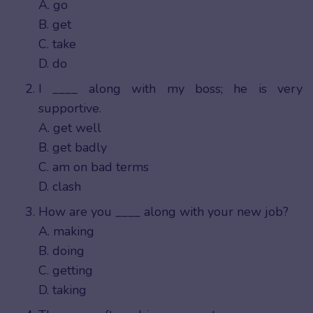
A. go
B. get
C. take
D. do
I ____ along with my boss; he is very
supportive.
A. get well
B. get badly
C. am on bad terms
D. clash
How are you ____ along with your new job?
A. making
B. doing
C. getting
D. taking