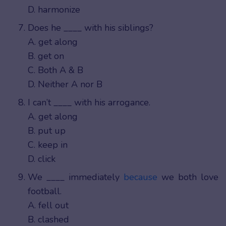
D. harmonize
Does he ____ with his siblings?
A. get along
B. get on
C. Both A & B
D. Neither A nor B
I can’t ____ with his arrogance.
A. get along
B. put up
C. keep in
D. click
We ____ immediately
because
we both love
football.
A. fell out
B. clashed