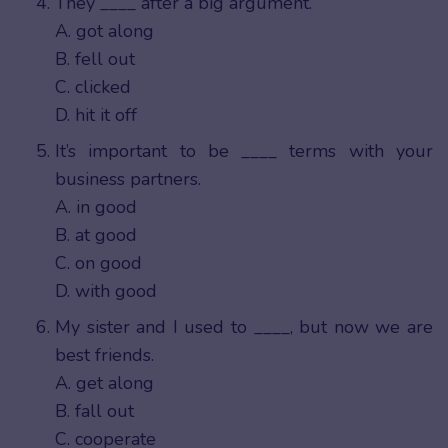
They ____ after a big argument.
A. got along
B. fell out
C. clicked
D. hit it off
It’s important to be ____ terms with your
business partners.
A. in good
B. at good
C. on good
D. with good
My sister and I used to ____, but now we are
best friends.
A. get along
B. fall out
C. cooperate