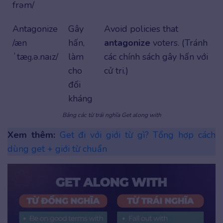
frəm/
Antagonize
Gây
Avoid policies that
/æn
hấn,
antagonize
voters. (Tránh
ˈtæɡ.ə.naɪz/
làm
các chính sách gây hấn với
cho
cử tri.)
đối
kháng
Bảng các từ trái nghĩa Get along with
Xem thêm:
Get đi với giới từ gì? Tổng hợp cách
dùng get + giới từ chuẩn