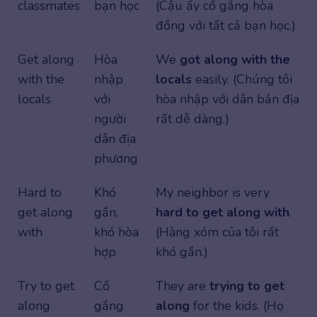
classmates
bạn học
(Cậu ấy cố gắng hòa
đồng với tất cả bạn học.)
Get along
Hòa
We
got along with the
with the
nhập
locals
easily. (Chúng tôi
locals
với
hòa nhập với dân bản địa
người
rất dễ dàng.)
dân địa
phương
Hard to
Khó
My neighbor is very
get along
gần,
hard to get along with
.
with
khó hòa
(Hàng xóm của tôi rất
hợp
khó gần.)
Try to get
Cố
They are
trying to get
along
gắng
along
for the kids. (Họ