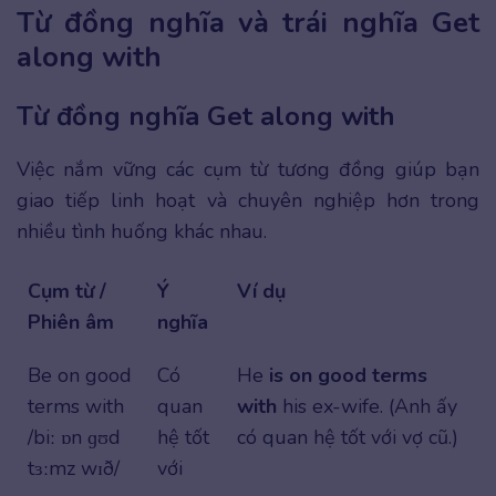
Từ đồng nghĩa và trái nghĩa Get
along with
Từ đồng nghĩa Get along with
Việc nắm vững các cụm từ tương đồng giúp bạn
giao tiếp linh hoạt và chuyên nghiệp hơn trong
nhiều tình huống khác nhau.
Cụm từ /
Ý
Ví dụ
Phiên âm
nghĩa
Be on good
Có
He
is on good terms
terms with
quan
with
his ex-wife. (Anh ấy
/biː ɒn ɡʊd
hệ tốt
có quan hệ tốt với vợ cũ.)
tɜːmz wɪð/
với