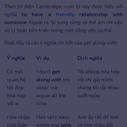
Theo từ điển Cambridge, cụm từ này được hiểu với
nghĩa
to have a
friendly
relationship with
someone
. Ngoài ra, từ vựng cũng có thể ám chỉ việc
xử lý hoặc tiến triển trong một công việc cụ thể.
Dưới đây là các ý nghĩa chi tiết của get along with:
Ý nghĩa
Ví dụ
Dịch nghĩa
Có mối
I don’t
get
Tôi không hòa hợp
quan hệ
along with
my
với chị gái mình;
tốt đẹp,
sister; we
chúng tôi cãi nhau
hòa hợp
argue all the
suốt ngày.
với ai
time.
Hòa nhập,
He’s very easy-
Anh ấy rất dễ tính
chơi thân
going and
gets
và hòa nhập tốt