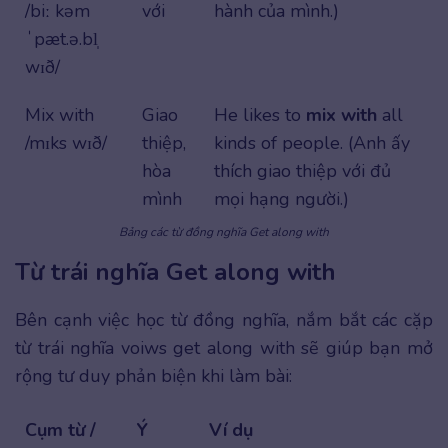
/biː kəm
với
hành của mình.)
ˈpæt.ə.bl̩
wɪð/
Mix with
Giao
He likes to
mix with
all
/mɪks wɪð/
thiệp,
kinds of people. (Anh ấy
hòa
thích giao thiệp với đủ
mình
mọi hạng người.)
Bảng các từ đồng nghĩa Get along with
Từ trái nghĩa Get along with
Bên cạnh việc học từ đồng nghĩa, nắm bắt các cặp
từ trái nghĩa voiws get along with sẽ giúp bạn mở
rộng tư duy phản biện khi làm bài:
Cụm từ /
Ý
Ví dụ