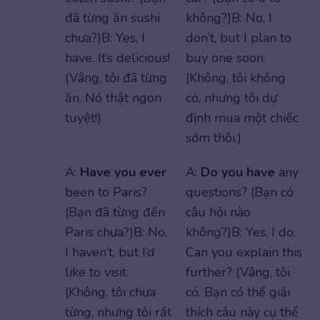
đã từng ăn sushi
không?)B: No, I
chưa?)B: Yes, I
don’t, but I plan to
have. It’s delicious!
buy one soon.
(Vâng, tôi đã từng
(Không, tôi không
ăn. Nó thật ngon
có, nhưng tôi dự
tuyệt!)
định mua một chiếc
sớm thôi.)
A:
Have you ever
A:
Do you have
any
been to Paris?
questions? (Bạn có
(Bạn đã từng đến
câu hỏi nào
Paris chưa?)B: No,
không?)B: Yes, I do.
I haven’t, but I’d
Can you explain this
like to visit.
further? (Vâng, tôi
(Không, tôi chưa
có. Bạn có thể giải
từng, nhưng tôi rất
thích câu này cụ thể