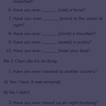
important?
Have you ever _______ (ride) a horse?
Have you ever _______ (swim) in the ocean at
night?
Have you ever _______ (climb) a mountain?
Have you ever _______ (speak) in public?
Have you ever _______ (lose) your keys?
Bài 2: Chọn câu trả lời đúng.
Have you ever traveled to another country?
A) Yes, I have. It was amazing!
B) No, I didn’t.
Have you ever stayed up all night studying?