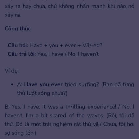
xảy ra hay chưa, chứ không nhấn mạnh khi nào nó
xảy ra.
Công thức
:
Câu hỏi:
Have + you + ever + V3/-ed?
Câu trả lời:
Yes, I have / No, I haven’t.
Ví dụ:
A:
Have you ever
tried surfing? (Bạn đã từng
thử lướt sóng chưa?)
B: Yes, I have. It was a thrilling experience! / No, I
haven’t. I’m a bit scared of the waves. (Rồi, tôi đã
thử. Đó là một trải nghiệm rất thú vị! / Chưa, tôi hơi
sợ sóng lớn.)