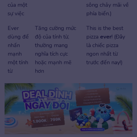
của một
sông chảy mãi về
sự việc
phía biển.)
Ever
Tăng cường mức
This is the best
dùng để
độ của tính từ,
pizza
ever
! (Đây
nhấn
thường mang
là chiếc pizza
mạnh
nghĩa tích cực
ngon nhất từ
một tính
hoặc mạnh mẽ
trước đến nay!)
từ
hơn