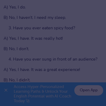
A) Yes, I do.
B) No, I haven’t. I need my sleep.
Have you ever eaten spicy food?
A) Yes, I have. It was really hot!
B) No, I don’t.
Have you ever sung in front of an audience?
A) Yes, I have. It was a great experience!
B) No, I didn’t.
Access Hyper-Personalized 
Have you ever watched a horror movie alone?
Open App
Learning Paths & Unlock Your 
English Potential with AI Coach 
👉 Premium 1 năm chỉ 799K
A) Yes, I have. It was terrifying!
Today 🚀