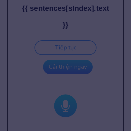
{{ sentences[sIndex].text
}}
Tiếp tục
Cải thiện ngay