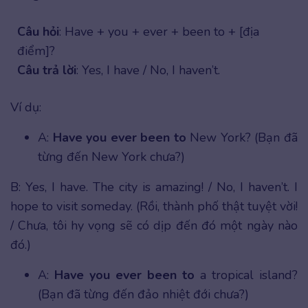
Câu hỏi
: Have + you + ever + been to + [địa
điểm]?
Câu trả lời
: Yes, I have / No, I haven’t.
Ví dụ:
A:
Have you ever been to
New York? (Bạn đã
từng đến New York chưa?)
B: Yes, I have. The city is amazing! / No, I haven’t. I
hope to visit someday. (Rồi, thành phố thật tuyệt vời!
/ Chưa, tôi hy vọng sẽ có dịp đến đó một ngày nào
đó.)
A:
Have you ever been to
a tropical island?
(Bạn đã từng đến đảo nhiệt đới chưa?)