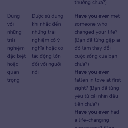
thưởng chưa?)
Dùng
Được sử dụng
Have you ever
met
với
khi nhắc đến
someone who
những
những trải
changed your life?
trải
nghiệm có ý
(Bạn đã từng gặp ai
nghiệm
nghĩa hoặc có
đó làm thay đổi
đặc biệt
tác động lớn
cuộc sống của bạn
hoặc
đối với người
chưa?)
quan
nói.
Have you ever
trọng
fallen in love at first
sight? (Bạn đã từng
yêu từ cái nhìn đầu
tiên chưa?)
Have you ever
had
a life-changing
experience? (Bạn