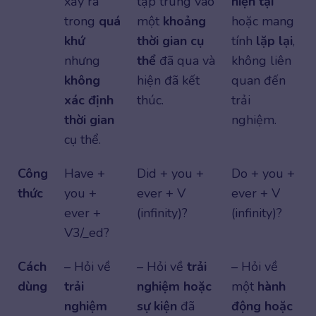
xảy ra
tập trung vào
hiện tại
trong
quá
một
khoảng
hoặc mang
khứ
thời gian cụ
tính
lặp lại
,
nhưng
thể
đã qua và
không liên
không
hiện đã kết
quan đến
xác định
thúc.
trải
thời gian
nghiệm.
cụ thể.
Công
Have +
Did + you +
Do + you +
thức
you +
ever + V
ever + V
ever +
(infinity)?
(infinity)?
V3/_ed?
Cách
– Hỏi về
– Hỏi về
trải
– Hỏi về
dùng
trải
nghiệm hoặc
một
hành
nghiệm
sự kiện
đã
động hoặc