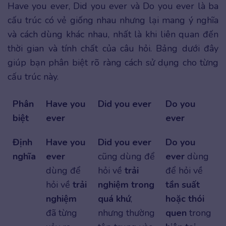
Have you ever, Did you ever và Do you ever là ba
cấu trúc có vẻ giống nhau nhưng lại mang ý nghĩa
và cách dùng khác nhau, nhất là khi liên quan đến
thời gian và tính chất của câu hỏi. Bảng dưới đây
giúp bạn phân biệt rõ ràng cách sử dụng cho từng
cấu trúc này.
Phân
Have you
Did you ever
Do you
biệt
ever
ever
Định
Have you
Did you ever
Do you
nghĩa
ever
cũng dùng để
ever
dùng
dùng để
hỏi về
trải
để hỏi về
hỏi về
trải
nghiệm trong
tần suất
nghiệm
quá khứ
,
hoặc thói
đã từng
nhưng thường
quen
trong