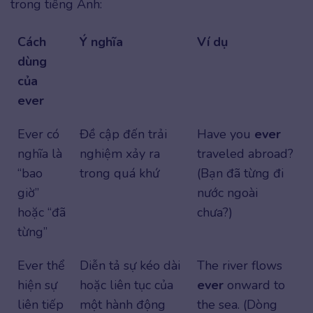
trong tiếng Anh:
Cách
Ý nghĩa
Ví dụ
dùng
của
ever
Ever có
Đề cập đến trải
Have you
ever
nghĩa là
nghiệm xảy ra
traveled abroad?
“bao
trong quá khứ
(Bạn đã từng đi
giờ”
nước ngoài
hoặc “đã
chưa?)
từng”
Ever thể
Diễn tả sự kéo dài
The river flows
hiện sự
hoặc liên tục của
ever
onward to
liên tiếp
một hành động
the sea. (Dòng