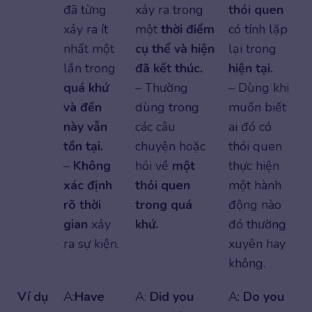
đã từng
xảy ra trong
thói quen
xảy ra ít
một
thời điểm
có tính lặp
nhất một
cụ thể và hiện
lại trong
lần trong
đã kết thúc.
hiện tại.
quá khứ
– Thường
– Dùng khi
và đến
dùng trong
muốn biết
này vẫn
các câu
ai đó có
tồn tại.
chuyện hoặc
thói quen
–
Không
hỏi về
một
thực hiện
xác định
thói quen
một hành
rõ thời
trong quá
động nào
gian
xảy
khứ.
đó thường
ra sự kiện.
xuyên hay
không.
Ví dụ
A:
Have
A:
Did you
A:
Do you