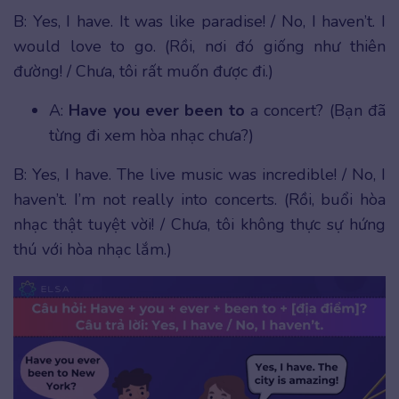
B: Yes, I have. It was like paradise! / No, I haven’t. I
would love to go. (Rồi, nơi đó giống như thiên
đường! / Chưa, tôi rất muốn được đi.)
A:
Have you ever been to
a concert? (Bạn đã
từng đi xem hòa nhạc chưa?)
B: Yes, I have. The live music was incredible! / No, I
haven’t. I’m not really into concerts. (Rồi, buổi hòa
nhạc thật tuyệt vời! / Chưa, tôi không thực sự hứng
thú với hòa nhạc lắm.)