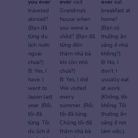
you ever
ever
visit
ever
eat
traveled
Grandma’s
breakfast at
abroad?
house when
home?
(Bạn đã
you were a
(Bạn có
từng du
child? (Bạn đã
thường ăn
lịch nước
từng đến
sáng ở nhà
ngoài
thăm nhà bà
không?)
chưa?)
khi còn nhỏ
B: No, I
B: Yes, I
chưa?)
don’t. I
have. I
B: Yes, I did.
usually eat
went to
We visited
at work.
Japan last
every
(Không, tôi
year. (Rồi,
summer. (Rồi,
không. Tôi
tôi đã
tôi đã từng.
thường ăn
từng. Tôi
Chúng tôi đã
sáng ở nơi
du lịch ở
thăm nhà bà
làm việc.)