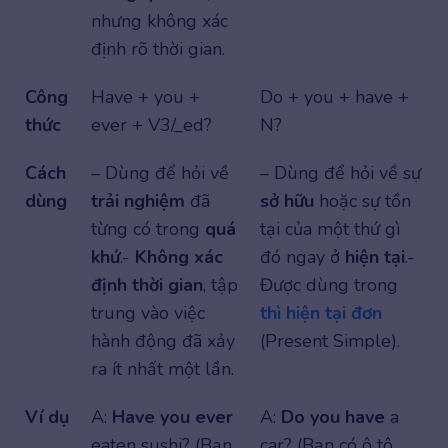
nhưng không xác
định rõ thời gian.
Công
Have + you +
Do + you + have +
thức
ever + V3/_ed?
N?
Cách
– Dùng để hỏi về
– Dùng để hỏi về sự
dùng
trải nghiệm
đã
sở hữu
hoặc sự tồn
từng có trong
quá
tại của một thứ gì
khứ
.-
Không xác
đó ngay ở
hiện tại
.-
định thời gian
, tập
Được dùng trong
trung vào việc
thì hiện tại đơn
hành động đã xảy
(Present Simple).
ra ít nhất một lần.
Ví dụ
A:
Have you ever
A:
Do you have
a
eaten sushi? (Bạn
car? (Bạn có ô tô