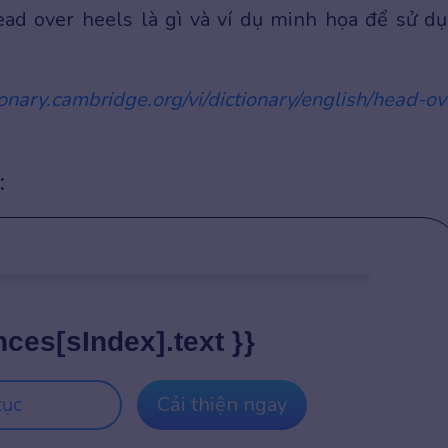
ad over heels là gì và ví dụ minh họa để sử d
tionary.cambridge.org/vi/dictionary/english/head-ov
:
nces[sIndex].text }}
tục
Cải thiện ngay