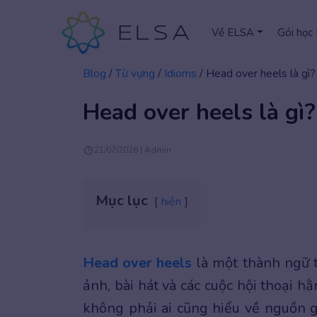
Về ELSA
Gói học
Blog
/
Từ vựng
/
Idioms
/
Head over heels là gì? 
Head over heels là gì?
21/07/2026 | Admin
Mục lục
hiện
Head over heels
là một thành ngữ 
ảnh, bài hát và các cuộc hội thoại 
không phải ai cũng hiểu về nguồn gố