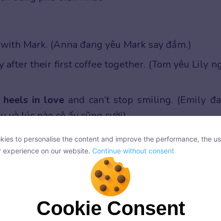
 with Mark. (Anna đang yêu Mark say đắm.)
y after their first coffee together. (Tom yêu Lily n
 heels in love
and can’t stop smiling. (Emily đ
u và lúc nào cô ấy cũng cười)
ies to personalise the content and improve the performance, the us
ies to personalise the content and improve the performance, the us
r experience on our website.
Continue without consent
r experience on our website.
Continue without consent
Cookie Consent
Cookie Consent
onsent, we and our partners use cookies or similar technologies to s