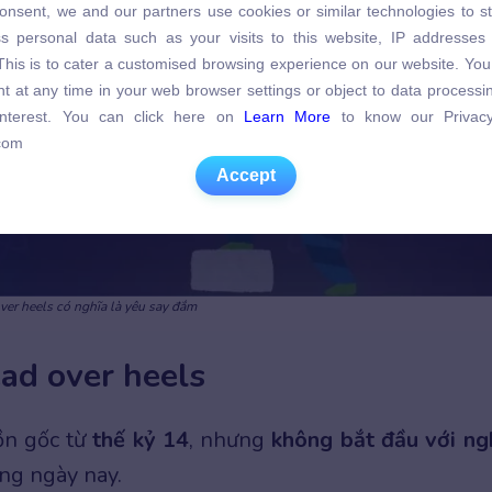
onsent, we and our partners use cookies or similar technologies to s
s personal data such as your visits to this website, IP addresses
s personal data such as your visits to this website, IP addresses
. This is to cater a customised browsing experience on our website. Yo
. This is to cater a customised browsing experience on our website. Yo
t at any time in your web browser settings or object to data process
t at any time in your web browser settings or object to data process
 interest. You can click here on
Learn More
to know our Privacy
 interest. You can click here on
Learn More
to know our Privacy
com
com
Accept
Accept
ver heels có nghĩa là yêu say đắm
ad over heels
n gốc từ
thế kỷ 14
, nhưng
không bắt đầu với ng
ng ngày nay.