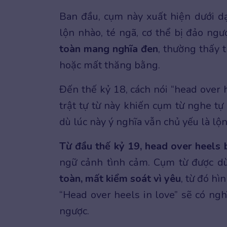
Ban đầu, cụm này xuất hiện dưới d
lộn nhào, té ngã, cơ thể bị đảo ngư
toàn mang nghĩa đen
, thường thấy 
hoặc mất thăng bằng.
Đến thế kỷ 18, cách nói “head over 
trật tự từ này khiến cụm từ nghe tự
dù lúc này ý nghĩa vẫn chủ yếu là lộ
Từ đầu thế kỷ 19, head over heels
ngữ cảnh tình cảm. Cụm từ được 
toàn, mất kiểm soát vì yêu
, từ đó h
“Head over heels in love” sẽ có ng
ngược.