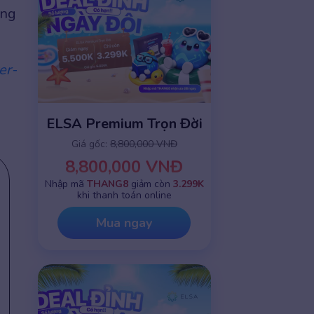
ụng
er-
ELSA Premium Trọn Đời
Giá gốc:
8,800,000 VNĐ
8,800,000 VNĐ
Nhập mã
THANG8
giảm còn
3.299K
khi thanh toán online
Mua ngay