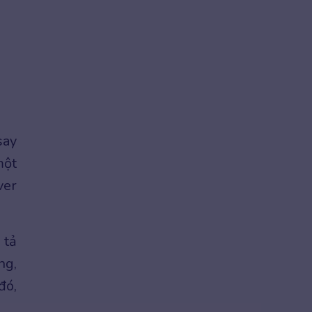
say
một
ver
 tả
ng,
đó,