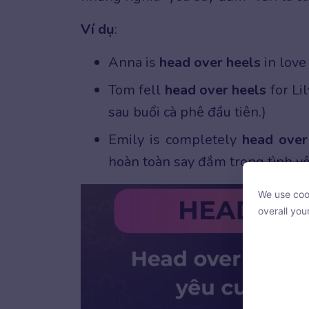
Ví dụ
:
Anna is
head over heels
in love
Tom fell
head over heels
for Lil
sau buổi cà phê đầu tiên.)
Emily is completely
head over
hoàn toàn say đắm trong tình yê
We use cook
We use cook
overall you
overall you
With your c