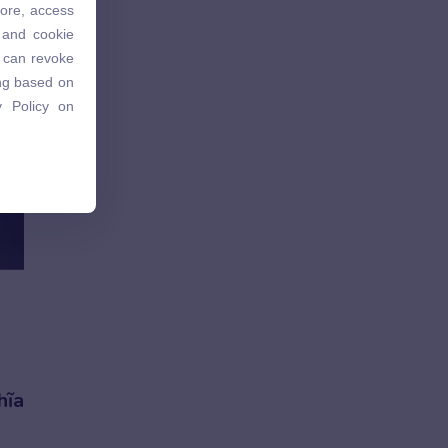
tore, access
 and cookie
 and cookie
u can revoke
u can revoke
ing based on
ing based on
 Policy on
 Policy on
hĩa