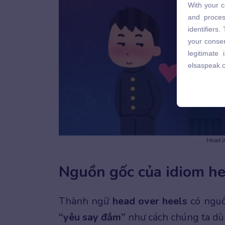
With your c
and proces
and proces
identifiers
identifiers
your consen
your consen
legitimate
legitimate
elsaspeak.
elsaspeak.
Head o
Nguồn gốc của idiom he
Thành ngữ
head over heels
có nguồ
“yêu say đắm”
như cách chúng ta dù