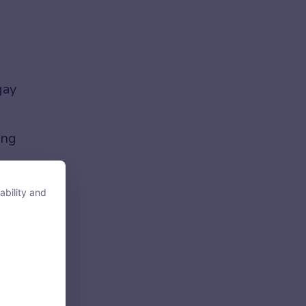
gay
ang
ability and
ability and
tore, access