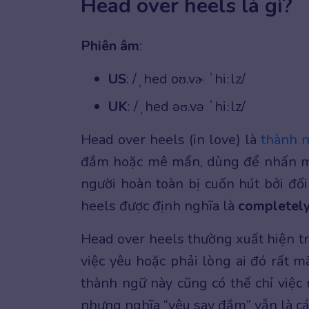
Head over heels là gì?
Phiên âm
:
US
: /ˌhed oʊ.vɚ ˈhiːlz/
UK
: /ˌhed əʊ.və ˈhiːlz/
Head over heels (in love) là
thành 
đắm hoặc mê mẩn, dùng để nhấn mạ
người hoàn toàn bị cuốn hút bởi đố
heels được định nghĩa là
completely
Head over heels thường xuất hiện tr
việc yêu hoặc phải lòng ai đó rất m
thành ngữ này cũng có thể chỉ việc 
nhưng nghĩa “yêu say đắm” vẫn là c