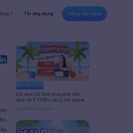
Tải ứng dụng
Nâng cấp ngay
Blog
Bản tin ELSA
8.8 deal tới, trình phơi phới: Săn
deal tới 5 TRIỆU với ELSA Speak
him
07/08/2026 | Admin
ên,
ày,