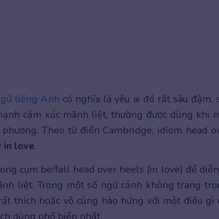
ngữ tiếng Anh
có nghĩa là yêu ai đó rất sâu đậm, 
nh cảm xúc mãnh liệt, thường được dùng khi 
i phương. Theo từ điển Cambridge, idiom head o
 in love
.
ong cụm be/fall head over heels (in love) để diễn
ãnh liệt. Trong một số ngữ cảnh không trang trọ
rất thích hoặc vô cùng hào hứng với một điều gì 
ách dùng phổ biến nhất.