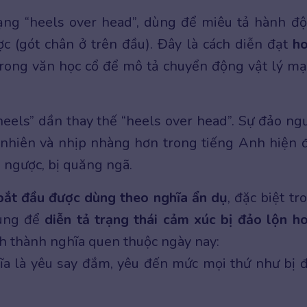
ạng “heels over head”, dùng để miêu tả hành đ
ợc (gót chân ở trên đầu). Đây là cách diễn đạt
h
trong văn học cổ để mô tả chuyển động vật lý m
heels” dần thay thế “heels over head”. Sự đảo ng
 nhiên và nhịp nhàng hơn trong tiếng Anh hiện đ
n ngược, bị quăng ngã.
 bắt đầu được dùng theo nghĩa ẩn dụ
, đặc biệt tr
dùng để
diễn tả trạng thái cảm xúc bị đảo lộn h
ình thành nghĩa quen thuộc ngày nay:
hĩa là yêu say đắm, yêu đến mức mọi thứ như bị 