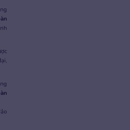
ộng
oàn
ạnh
ược
ại,
ong
oàn
đảo