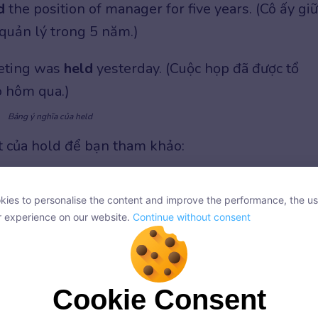
d
the position of manager for five years. (Cô ấy giữ
 quản lý trong 5 năm.)
eting was
held
yesterday. (Cuộc họp đã được tổ
o hôm qua.)
Bảng ý nghĩa của held
ết của hold để bạn tham khảo:
ies to personalise the content and improve the performance, the us
ies to personalise the content and improve the performance, the us
r experience on our website.
Continue without consent
r experience on our website.
Continue without consent
ways
holds
the door open for others. (Anh ấy luôn
a mở cho người khác.)
Cookie Consent
Cookie Consent
onsent, we and our partners use cookies or similar technologies to s