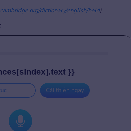
y.cambridge.org/dictionary/english/held
)
:
nces[sIndex].text }}
tục
Cải thiện ngay