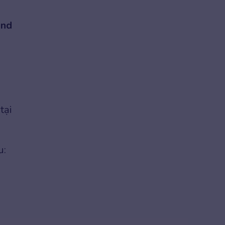
and
tại
u: