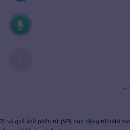
2)
và
quá khứ phân từ (V3) của động từ hold
tr