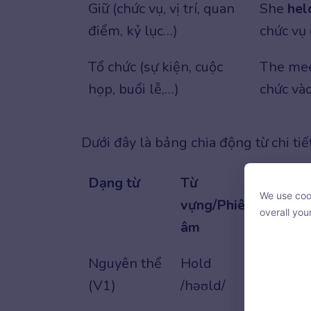
Giữ (chức vụ, vị trí, quan
She
hel
điểm, kỷ lục…)
chức vụ
Tổ chức (sự kiện, cuộc
The me
họp, buổi lễ,…)
chức và
Dưới đây là bảng chia động từ chi ti
Dạng từ
Từ
Ví dụ
We use cook
vựng/Phiên
We use cook
overall you
overall you
âm
Nguyên thể
Hold
He al
(V1)
/həʊld/
giữ cử
With your c