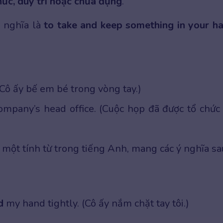
hức, duy trì hoặc chứa đựng
.
ó nghĩa là
to take and keep something in your h
(Cô ấy bế em bé trong vòng tay.)
ompany’s head office. (Cuộc họp đã được tổ chức 
 một tính từ trong tiếng Anh, mang các ý nghĩa sa
d
my hand tightly. (Cô ấy nắm chặt tay tôi.)