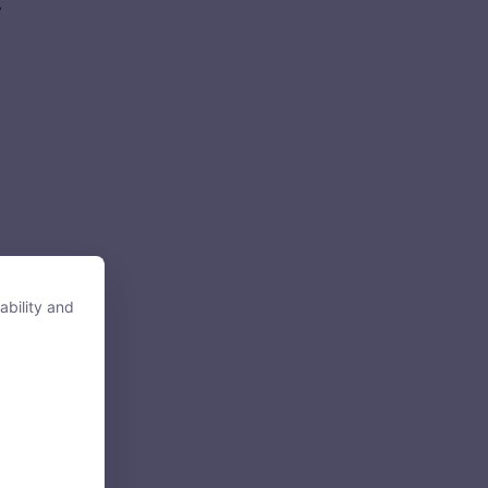
ability and
ability and
tore, access