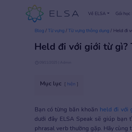
Về ELSA
Gói học
Blog
/
Từ vựng
/
Từ vựng thông dụng
/
Held đi v
Held đi với giới từ gì
09/11/2025 | Admin
Mục lục
hiện
Bạn có từng băn khoăn
held đi với g
dưới đây ELSA Speak sẽ giúp bạn tì
phrasal verb thường gặp. Hãy cùng t