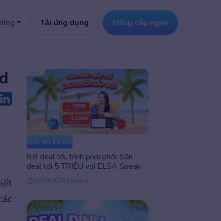
Tải ứng dụng
Nâng cấp ngay
Blog
ld
Bản tin ELSA
8.8 deal tới, trình phơi phới: Săn
deal tới 5 TRIỆU với ELSA Speak
iết
07/08/2026 | Admin
các