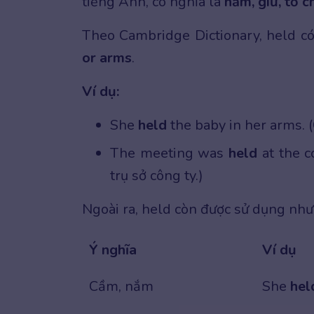
tiếng Anh, có nghĩa là
nắm, giữ, tổ c
Theo Cambridge Dictionary, held c
or arms
.
Ví dụ:
She
held
the baby in her arms. 
The meeting was
held
at the c
trụ sở công ty.)
Ngoài ra, held còn được sử dụng như
Ý nghĩa
Ví dụ
Cầm, nắm
She
hel