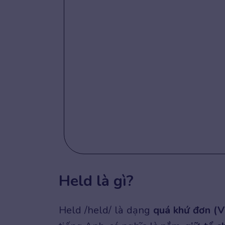
Held là gì?
Held /held/ là dạng
quá khứ đơn (V