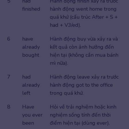
5
had
Hành động finish xảy ra trước
finished
hành động went home trong
quá khứ (cấu trúc After + S +
had + V3/ed).
6
have
Hành động buy vừa xảy ra và
already
kết quả còn ảnh hưởng đến
bought
hiện tại (không cần mua bánh
mì nữa).
7
had
Hành động leave xảy ra trước
already
hành động got to the office
left
trong quá khứ.
8
Have
Hỏi về trải nghiệm hoặc kinh
you ever
nghiệm sống tính đến thời
been
điểm hiện tại (dùng ever).