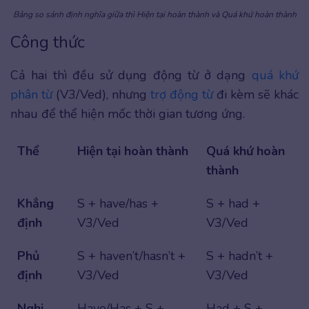
Bảng so sánh định nghĩa giữa thì Hiện tại hoàn thành và Quá khứ hoàn thành
Công thức
Cả hai thì đều sử dụng động từ ở dạng
quá khứ
phân từ
(V3/Ved), nhưng
trợ động từ
đi kèm sẽ khác
nhau để thể hiện mốc thời gian tương ứng.
Thể
Hiện tại hoàn thành
Quá khứ hoàn
thành
Khẳng
S + have/has +
S + had +
định
V3/Ved
V3/Ved
Phủ
S + haven’t/hasn’t +
S + hadn’t +
định
V3/Ved
V3/Ved
Nghi
Have/Has + S +
Had + S +