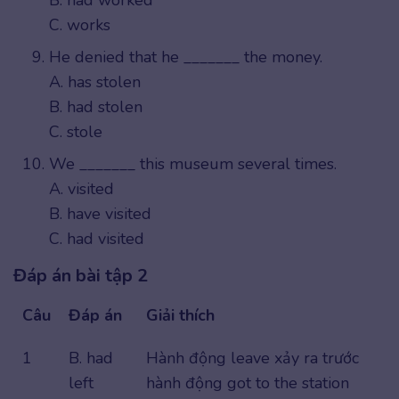
B. had worked
C. works
He denied that he _______ the money.
A. has stolen
B. had stolen
C. stole
We _______ this museum several times.
A. visited
B. have visited
C. had visited
Đáp án bài tập 2
Câu
Đáp án
Giải thích
1
B. had
Hành động leave xảy ra trước
left
hành động got to the station