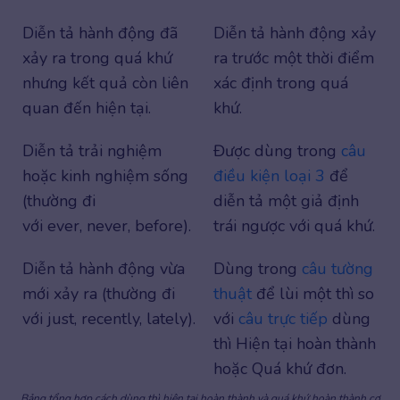
Diễn tả hành động đã
Diễn tả hành động xảy
xảy ra trong quá khứ
ra trước một thời điểm
nhưng kết quả còn liên
xác định trong quá
quan đến hiện tại.
khứ.
Diễn tả trải nghiệm
Được dùng trong
câu
hoặc kinh nghiệm sống
điều kiện loại 3
để
(thường đi
diễn tả một giả định
với ever, never, before).
trái ngược với quá khứ.
Diễn tả hành động vừa
Dùng trong
câu tường
mới xảy ra (thường đi
thuật
để lùi một thì so
với just, recently, lately).
với
câu trực tiếp
dùng
thì Hiện tại hoàn thành
hoặc Quá khứ đơn.
Bảng tổng hợp cách dùng thì hiện tại hoàn thành và quá khứ hoàn thành cơ