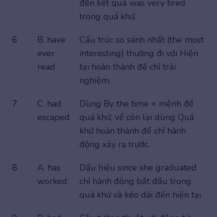
đến kết quả was very tired
trong quá khứ.
6
B. have
Cấu trúc so sánh nhất (the most
ever
interesting) thường đi với Hiện
read
tại hoàn thành để chỉ trải
nghiệm.
7
C. had
Dùng By the time + mệnh đề
escaped
quá khứ, vế còn lại dùng Quá
khứ hoàn thành để chỉ hành
động xảy ra trước.
8
A. has
Dấu hiệu since she graduated
worked
chỉ hành động bắt đầu trong
quá khứ và kéo dài đến hiện tại.