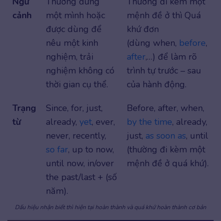
Ngữ
Thường đứng
Thường đi kèm một
cảnh
một mình hoặc
mệnh đề ở thì Quá
được dùng để
khứ đơn
nêu một kinh
(dùng when,
before
,
nghiệm, trải
after
,…) để làm rõ
nghiệm không có
trình tự trước – sau
thời gian cụ thể.
của hành động.
Trạng
Since, for, just,
Before, after, when,
từ
already,
yet
, ever,
by the time
, already,
never, recently,
just,
as soon as
, until
so far
, up to now,
(thường đi kèm một
until now, in/over
mệnh đề ở quá khứ).
the past/last + (số
năm).
Dấu hiệu nhận biết thì hiện tại hoàn thành và quá khứ hoàn thành cơ bản