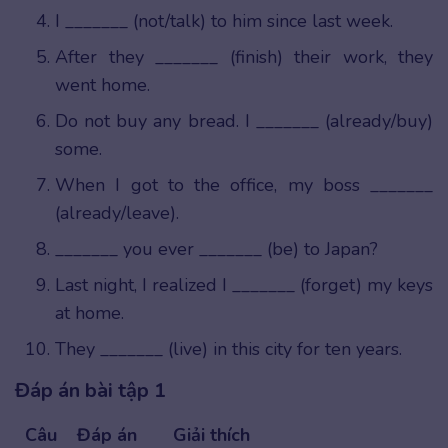
I _______ (not/talk) to him since last week.
After they _______ (finish) their work, they
went home.
Do not buy any bread. I _______ (already/buy)
some.
When I got to the office, my boss _______
(already/leave).
_______ you ever _______ (be) to Japan?
Last night, I realized I _______ (forget) my keys
at home.
They _______ (live) in this city for ten years.
Đáp án bài tập 1
Câu
Đáp án
Giải thích