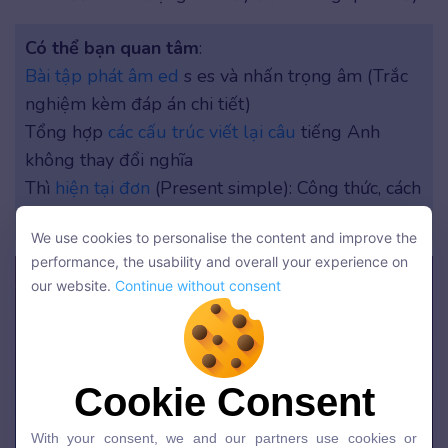
Có thể bạn quan tâm
:
Bài tập phát âm ed
s es và nhấn trọng âm (Trắc
nghiệm kèm đáp án chi tiết)
Tổng hợp
các cấu trúc viết lại câu
tiếng Anh
không thay đổi nghĩa
Thì
hiện tại đơn
(Present simple): Công thức, cách
dùng, dấu hiệu nhận biết
We use cookies to personalise the content and improve the
We use cookies to personalise the content and improve the
performance, the usability and overall your experience on
performance, the usability and overall your experience on
our website.
Continue without consent
our website.
Continue without consent
Cookie Consent
Cookie Consent
With your consent, we and our partners use cookies or
With your consent, we and our partners use cookies or