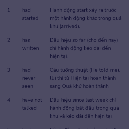
1
had
Hành động start xảy ra trước
started
một hành động khác trong quá
khứ (arrived).
2
has
Dấu hiệu so far (cho đến nay)
written
chỉ hành động kéo dài đến
hiện tại.
3
had
Câu tường thuật (He told me),
never
lùi thì từ Hiện tại hoàn thành
seen
sang Quá khứ hoàn thành.
4
have not
Dấu hiệu since last week chỉ
talked
hành động bắt đầu trong quá
khứ và kéo dài đến hiện tại.