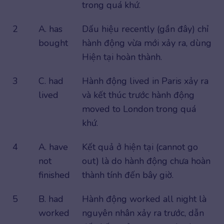
trong quá khứ.
2
A. has
Dấu hiệu recently (gần đây) chỉ
bought
hành động vừa mới xảy ra, dùng
Hiện tại hoàn thành.
3
C. had
Hành động lived in Paris xảy ra
lived
và kết thúc trước hành động
moved to London trong quá
khứ.
4
A. have
Kết quả ở hiện tại (cannot go
not
out) là do hành động chưa hoàn
finished
thành tính đến bây giờ.
5
B. had
Hành động worked all night là
worked
nguyên nhân xảy ra trước, dẫn