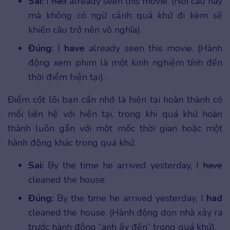
Sai:
I
had
already seen this movie. (Nói câu này
mà không có ngữ cảnh quá khứ đi kèm sẽ
khiến câu trở nên vô nghĩa).
Đúng:
I
have
already seen this movie. (Hành
động xem phim là một kinh nghiệm tính đến
thời điểm hiện tại).
Điểm cốt lõi bạn cần nhớ là hiện tại hoàn thành có
mối liên hệ với hiện tại, trong khi quá khứ hoàn
thành luôn gắn với một mốc thời gian hoặc một
hành động khác trong quá khứ.
Sai:
By the time he arrived yesterday, I
have
cleaned the house.
Đúng:
By the time he arrived yesterday, I
had
cleaned the house. (Hành động dọn nhà xảy ra
trước hành động “anh ấy đến” trong quá khứ).