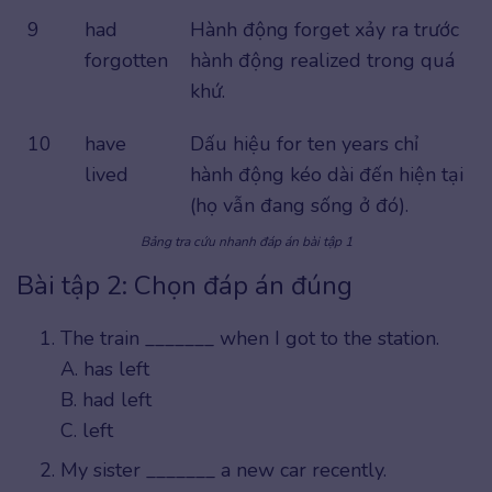
9
had
Hành động forget xảy ra trước
forgotten
hành động realized trong quá
khứ.
10
have
Dấu hiệu for ten years chỉ
lived
hành động kéo dài đến hiện tại
(họ vẫn đang sống ở đó).
Bảng tra cứu nhanh đáp án bài tập 1
Bài tập 2: Chọn đáp án đúng
The train _______ when I got to the station.
A. has left
B. had left
C. left
My sister _______ a new car recently.