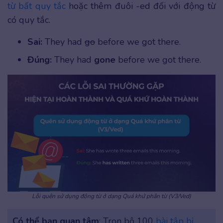
từ bất quy tắc
hoặc thêm đuôi -ed đối với động từ
có quy tắc.
Sai:
They had
go
before we got there.
Đúng:
They had
gone
before we got there.
Lỗi quên sử dụng động từ ở dạng Quá khứ phân từ (V3/Ved)
Có thể bạn quan tâm
: Trọn bộ 100
bài tập bị