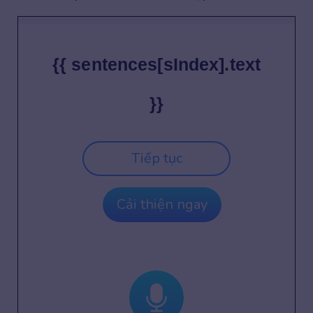
{{ sentences[sIndex].text
}}
Tiếp tục
Cải thiện ngay