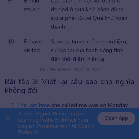
9
B. had
Câu tường thuật với động từ
stolen
denied ở quá khứ, hành động
stole phải lùi về Quá khứ hoàn
thành.
10
B. have
Several times chỉ kinh nghiệm,
visited
sự lặp lại của hành động tính
đến thời điểm hiện tại.
Bảng tra cứu nhanh đáp án bài tập 2
Bài tập 3: Viết lại câu sao cho nghĩa
không đổi
The last time
she called me was on Monday.
→ She ____________________ since Monday.
Access Hyper-Personalized 
Open App
Learning Paths & Unlock Your 
He started learning English 5 years ago.
English Potential with AI Coach 
👉 Premium 1 năm chỉ 799K
Today 🚀
→ He ____________________ for 5 years.