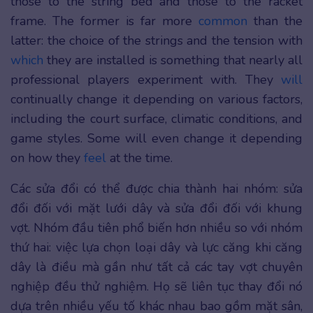
those to the string bed and those to the racket
frame. The former is far more
common
than the
latter: the choice of the strings and the tension with
which
they are installed is something that nearly all
professional players experiment with. They
will
continually change it depending on various factors,
including the court surface, climatic conditions, and
game styles. Some will even change it depending
on how they
feel
at the time.
Các sửa đổi có thể được chia thành hai nhóm: sửa
đổi đối với mặt lưới dây và sửa đổi đối với khung
vợt. Nhóm đầu tiên phổ biến hơn nhiều so với nhóm
thứ hai: việc lựa chọn loại dây và lực căng khi căng
dây là điều mà gần như tất cả các tay vợt chuyên
nghiệp đều thử nghiệm. Họ sẽ liên tục thay đổi nó
dựa trên nhiều yếu tố khác nhau bao gồm mặt sân,