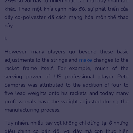
25% so với dây tự nhiên hoặc các loại dây nhân tạo
khác. Theo một khía cạnh nào đó, sự phát triển của
dây co-polyester đã cách mạng hóa môn thể thao
này.
I.
However, many players go beyond these basic
adjustments to the strings and
make
changes to the
racket frame itself. For example, much of the
serving power of US professional player Pete
Sampras was attributed to the addition of four to
five lead weights onto his rackets, and today many
professionals have the weight adjusted during the
manufacturing process.
Tuy nhiên, nhiều tay vợt không chỉ dừng lại ở những
điều chỉnh cơ bản đối với dây mà còn thực hiện