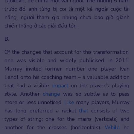
Djokovic, để chỉ ra một vài người. Thế nhưng 5 năm
trước đó, anh từng bị coi là một kẻ ngoài cuộc tài
năng, người tham gia nhưng chưa bao giờ giành
chiến thắng ở các giải đấu lớn.
B.
Of the changes that account for this transformation,
one was visible and widely publicised: in 2011,
Murray invited former number one player Ivan
Lendl onto his coaching team – a valuable addition
that had a visible
impact
on the player’s playing
style. Another
change
was so subtle as to pass
more or less unnoticed.
Like
many players, Murray
has long preferred a racket
that
consists of two
types of string: one for the mains (verticals) and
another for the crosses (horizontals).
While
he