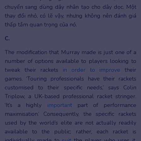
chuyển sang dùng dây nhân tạo cho dây dọc. Một
thay đổi nhỏ, có lẽ vậy, nhưng không nên đánh giá
thấp tầm quan trọng của nó.
C.
The modification that Murray made is just one of a
number of options available to players looking to
tweak their rackets
in order to
improve
their
games. ‘Touring professionals have their rackets
customised to their specific needs,’ says Colin
Triplow, a UK-based professional racket stringer.
‘It’s a highly
important
part of performance
maximisation.’ Consequently, the specific rackets
used by the world’s elite are not actually readily
available to the public; rather, each racket is
individually made to
suit
the player who uses it.