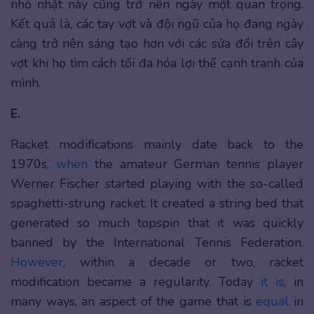
nhỏ nhặt này cũng trở nên ngày một quan trọng.
Kết quả là, các tay vợt và đội ngũ của họ đang ngày
càng trở nên sáng tạo hơn với các sửa đổi trên cây
vợt khi họ tìm cách tối đa hóa lợi thế cạnh tranh của
mình.
E.
Racket modifications mainly date back to the
1970s,
when
the amateur German tennis player
Werner Fischer started playing with the so-called
spaghetti-strung racket. It created a string bed that
generated so much topspin that it was quickly
banned by the International Tennis Federation.
However
, within a decade or two, racket
modification became a regularity. Today
it is
, in
many ways, an aspect of the game that is
equal
in