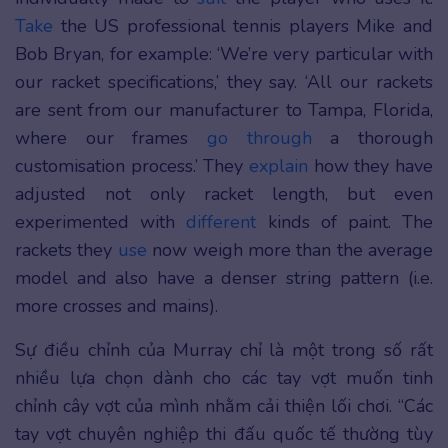
Take
the US professional tennis players Mike and
Bob Bryan, for example: ‘We’re very particular with
our racket specifications,’ they say. ‘All our rackets
are sent from our manufacturer to Tampa, Florida,
where our frames
go through
a thorough
customisation process.’ They
explain
how they have
adjusted not only racket length, but even
experimented with
different
kinds of paint. The
rackets they
use
now weigh more than the average
model and also have a denser string pattern (i.e.
more crosses and mains).
Sự điều chỉnh của Murray chỉ là một trong số rất
nhiều lựa chọn dành cho các tay vợt muốn tinh
chỉnh cây vợt của mình nhằm cải thiện lối chơi. “Các
tay vợt chuyên nghiệp thi đấu quốc tế thường tùy