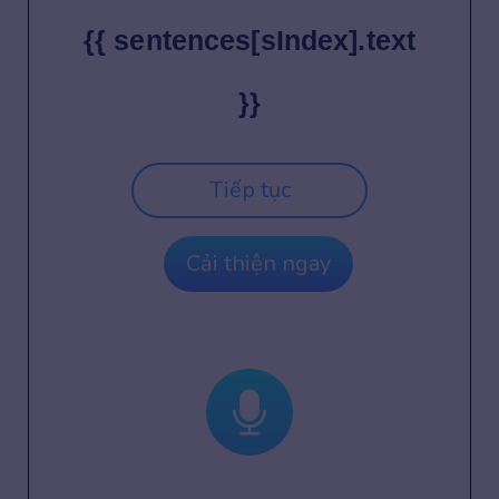
{{ sentences[sIndex].text
}}
Tiếp tục
Cải thiện ngay