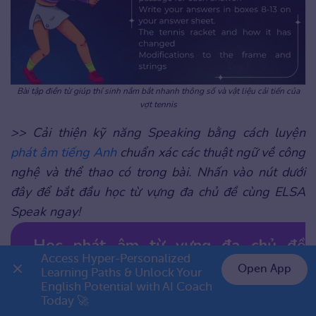
Bài tập điền từ giúp thí sinh nắm bắt nhanh thông số và vật liệu cải tiến của
vợt tennis
>> Cải thiện kỹ năng Speaking bằng cách luyện
phát âm tiếng Anh
chuẩn xác các thuật ngữ về công
nghệ và thể thao có trong bài. Nhấn vào nút dưới
đây để bắt đầu học từ vựng đa chủ đề cùng ELSA
Speak ngay!
Học phát âm từ vựng đa chủ đề
Access Hyper-Personalized 
ngay
Open App
Learning Paths & Unlock Your 
English Potential with AI Coach 
👉 Premium 1 năm chỉ 999K
Today 🚀