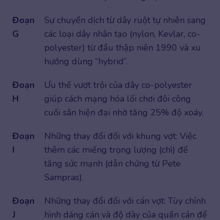
Đoạn
Sự chuyển dịch từ dây ruột tự nhiên sang
G
các loại dây nhân tạo (nylon, Kevlar, co-
polyester) từ đầu thập niên 1990 và xu
hướng dùng “hybrid”.
Đoạn
Ưu thế vượt trội của dây co-polyester
H
giúp cách mạng hóa lối chơi đôi công
cuối sân hiện đại nhờ tăng 25% độ xoáy.
Đoạn
Những thay đổi đối với khung vợt: Việc
I
thêm các miếng trọng lượng (chì) để
tăng sức mạnh (dẫn chứng từ Pete
Sampras).
Đoạn
Những thay đổi đối với cán vợt: Tùy chỉnh
J
hình dáng cán và độ dày của quấn cán để