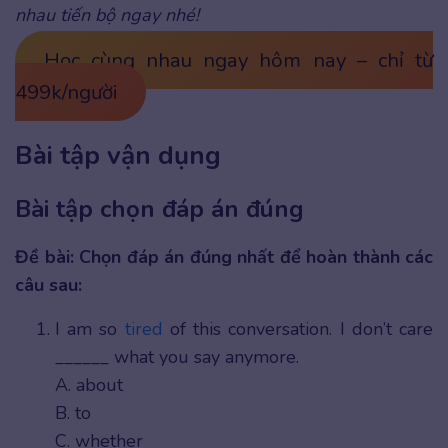
nhau tiến bộ ngay nhé!
Học cùng nhau ngay hôm nay – chỉ từ
499k/người
Bài tập vận dụng
Bài tập chọn đáp án đúng
Đề bài: Chọn đáp án đúng nhất để hoàn thành các
câu sau:
I am so
tired
of this conversation. I don’t care
______ what you say anymore.
A. about
B. to
C. whether