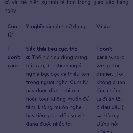
có và thể hiện sự tinh tế hơn trong giao tiếp hàng
ngày.
Cụm
Ý nghĩa và cách sử dụng
Ví dụ
từ
I
Sắc thái tiêu cực, thờ
I don’t
don’t
ơ:
Thể hiện sự dửng dưng,
care
where
care
bất cần, đôi khi mang ý
we
go
for
nghĩa bực dọc và thiếu tôn
dinner. (Tôi
trọng người nghe. Cụm từ
không quan
này được dùng khi bạn
tâm chúng
hoàn toàn không muốn để
ta đi ăn tối
tâm, không muốn nghe
ở đâu đâu.)
hay liên quan đến sự việc
→ Hàm ý:
đang được nhắc tới.
Đừng hỏi
nữa, tự