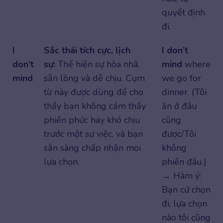
quyết định
đi.
I
Sắc thái tích cực, lịch
I don’t
don’t
sự:
Thể hiện sự hòa nhã,
mind
where
mind
sẵn lòng và dễ chịu. Cụm
we go for
từ này được dùng để cho
dinner. (Tôi
thấy bạn không cảm thấy
ăn ở đâu
phiền phức hay khó chịu
cũng
trước một sự việc, và bạn
được/Tôi
sẵn sàng chấp nhận mọi
không
lựa chọn.
phiền đâu.)
→ Hàm ý:
Bạn cứ chọn
đi, lựa chọn
nào tôi cũng