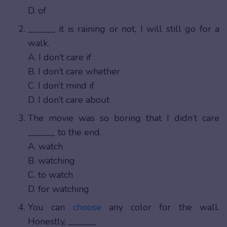
D. of
______ it is raining or not, I will still go for a
walk.
A. I don’t care if
B. I don’t care whether
C. I don’t mind if
D. I don’t care about
The movie was so boring that I didn’t care
______ to the end.
A. watch
B. watching
C. to watch
D. for watching
You can
choose
any color for the wall.
Honestly, ______.