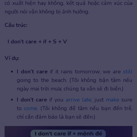
có xuất hiện hay không, kết quả hoặc cảm xúc của
người nói vẫn không bị ảnh hưởng.
Cấu trúc:
I don’t care + if + S + V
Ví dụ:
I don’t care
if it rains tomorrow; we are
still
going to the beach. (Tôi không bận tâm nếu
ngày mai trời mưa; chúng ta vẫn sẽ đi biển.)
I don’t care
if you
arr
i
ve
late
, just
make
sure
to
come
. (Tôi không để tâm nếu bạn đến trễ,
chỉ cần đảm bảo là bạn sẽ đến.)