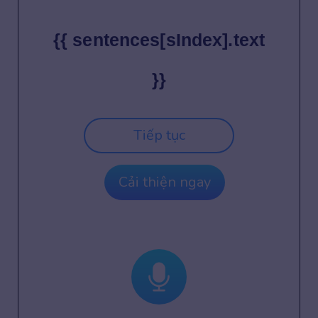
{{ sentences[sIndex].text
}}
Tiếp tục
Cải thiện ngay