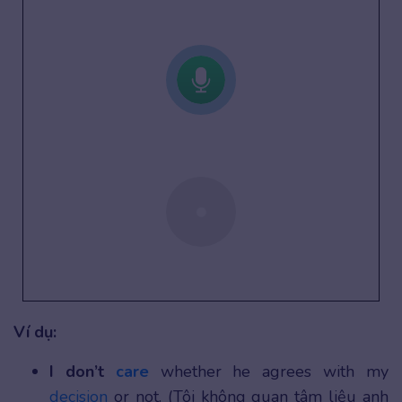
Ví dụ:
I don’t
care
whether he agrees with my
decision
or not. (Tôi không quan tâm liệu anh