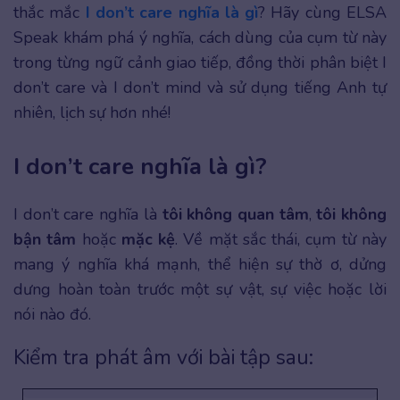
thắc mắc
I don’t care nghĩa là gì
? Hãy cùng ELSA
Speak khám phá ý nghĩa, cách dùng của cụm từ này
trong từng ngữ cảnh giao tiếp, đồng thời phân biệt I
don’t care và I don’t mind và sử dụng tiếng Anh tự
nhiên, lịch sự hơn nhé!
I don’t care nghĩa là gì?
I don’t care nghĩa là
tôi không quan tâm
,
tôi không
bận tâm
hoặc
mặc kệ
. Về mặt sắc thái, cụm từ này
mang ý nghĩa khá mạnh, thể hiện sự thờ ơ, dửng
dưng hoàn toàn trước một sự vật, sự việc hoặc lời
nói nào đó.
Kiểm tra phát âm với bài tập sau: