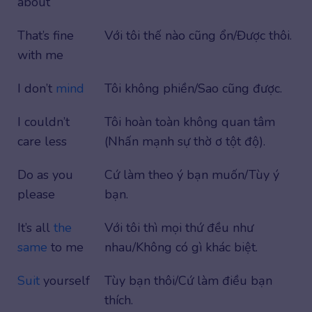
about
That’s fine
Với tôi thế nào cũng ổn/Được thôi.
with me
I don’t
mind
Tôi không phiền/Sao cũng được.
I couldn’t
Tôi hoàn toàn không quan tâm
care less
(Nhấn mạnh sự thờ ơ tột độ).
Do as you
Cứ làm theo ý bạn muốn/Tùy ý
please
bạn.
It’s all
the
Với tôi thì mọi thứ đều như
same
to me
nhau/Không có gì khác biệt.
Suit
yourself
Tùy bạn thôi/Cứ làm điều bạn
thích.