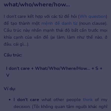
what/who/where/how…
I don’t care kết hợp với các từ để hỏi (
Wh question
)
để tạo thành một
mệnh đề danh từ
(noun clause).
Cấu trúc này nhấn mạnh thái độ bất cần trước mọi
khía cạnh của vấn đề (ai làm, làm như thế nào, ở
đâu, cái gì,…).
Cấu trúc:
I don’t care + What/Who/Where/How… + S +
V
Ví dụ:
I don’t care
what other people
think
of my
decision. (Tôi không quan tâm người khác nghĩ