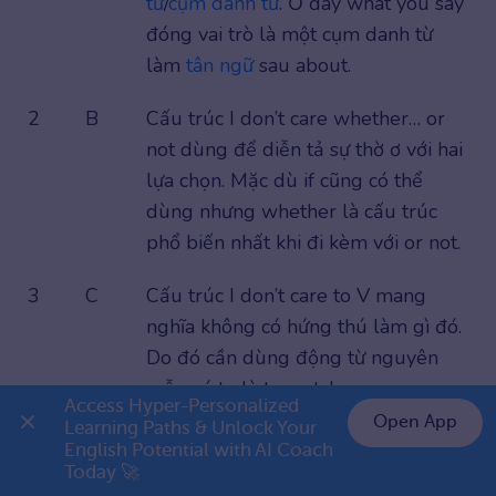
từ
/
cụm danh từ
. Ở đây what you say
đóng vai trò là một cụm danh từ
làm
tân ngữ
sau about.
2
B
Cấu trúc I don’t care whether… or
not dùng để diễn tả sự thờ ơ với hai
lựa chọn. Mặc dù if cũng có thể
dùng nhưng whether là cấu trúc
phổ biến nhất khi đi kèm với or not.
3
C
Cấu trúc I don’t care to V mang
nghĩa không có hứng thú làm gì đó.
Do đó cần dùng động từ nguyên
mẫu có to là to watch.
Access Hyper-Personalized 
Open App
Learning Paths & Unlock Your 
4
B
Cả I don’t care và I don’t mind đều
English Potential with AI Coach 
👉 Premium 1 năm chỉ 799K
dùng được nhưng trong ngữ cảnh
Today 🚀