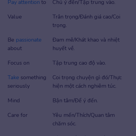
Pay attention
to
Chú ý đến/Tập trung vào.
Value
Trân trọng/Đánh giá cao/Coi
trọng.
Be
passionate
Đam mê/Khát khao và nhiệt
about
huyết về.
Focus on
Tập trung cao độ vào.
Take
something
Coi trọng chuyện gì đó/Thực
seriously
hiện một cách nghiêm túc.
Mind
Bận tâm/Để ý đến.
Care for
Yêu mến/Thích/Quan tâm
chăm sóc.