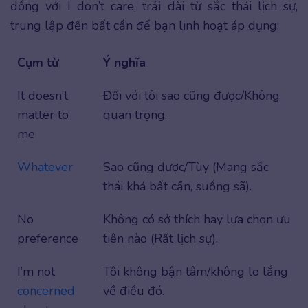
đồng với I don’t care, trải dài từ sắc thái lịch sự,
trung lập đến bất cần để bạn linh hoạt áp dụng:
Cụm từ
Ý nghĩa
It doesn’t
Đối với tôi sao cũng được/Không
matter to
quan trọng.
me
Whatever
Sao cũng được/Tùy (Mang sắc
thái khá bất cần, suồng sã).
No
Không có sở thích hay lựa chọn ưu
preference
tiên nào (Rất lịch sự).
I’m not
Tôi không bận tâm/không lo lắng
concerned
về điều đó.