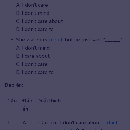
A. I don’t care
B. I don’t mind
C. I don’t care about
D. I don’t care to
She was very
upset
, but he just said: “______.”
A. I don’t mind
B. I care about
C. I don’t care
D. I don’t care to
Đáp án:
Câu
Đáp
Giải thích
án
1
A
Cấu trúc I don’t care about +
danh