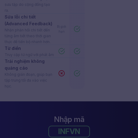
sưu tập do cộng đồng tạo
ra.
Sửa lỗi chi tiết
(Advanced Feedback)
Bị giới
Nhận phản hồi chi tiết đến
hạn
từng âm tiết theo thời gian
thực để tiến bộ nhanh hơn.
Từ điển
Truy cập từ ngữ với phát âm
Trải nghiệm không
quảng cáo
Không gián đoạn, giúp bạn
tập trung tối đa vào việc
học.
Nhập mã
INFVN