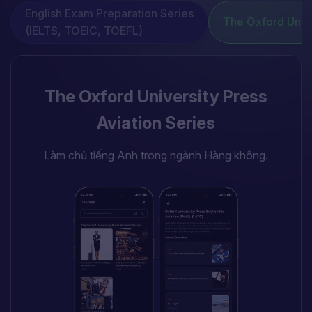
English Exam Preparation Series
The Oxford Unive
(IELTS, TOEIC, TOEFL)
The Oxford University Press
U.S Citizenship
Aviation Series
Chuẩn bị toàn diện cho kỳ thi Quốc tịch Hoa Kỳ.
Nắm vững lịch sử, địa lý và hệ thống lập pháp Hoa
Làm chủ tiếng Anh trong ngành Hàng không.
Kỳ với các bài học đầy đủ để đạt được thẻ xanh.