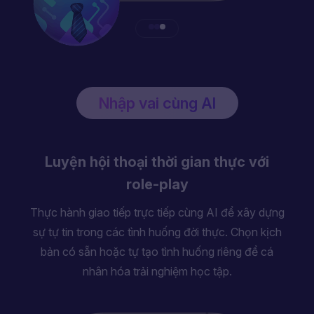
Nhập vai cùng AI
Nhận chỉnh sửa câu sau mỗi lần phản
hồi
AI tinh chỉnh cấu trúc câu và cách dùng từ của bạn
ngay tức thì, giúp tăng độ rõ ràng và sự trôi chảy
khi nói.