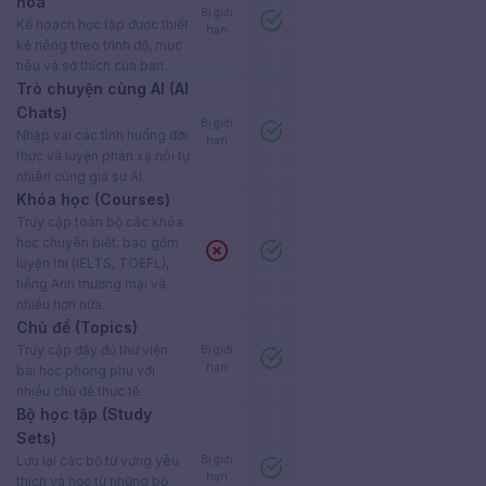
hóa
Bị giới
Kế hoạch học tập được thiết
hạn
kế riêng theo trình độ, mục
tiêu và sở thích của bạn.
Trò chuyện cùng AI (AI
Chats)
Bị giới
Nhập vai các tình huống đời
hạn
thực và luyện phản xạ nói tự
nhiên cùng gia sư AI.
Khóa học (Courses)
Truy cập toàn bộ các khóa
học chuyên biệt, bao gồm
luyện thi (IELTS, TOEFL),
tiếng Anh thương mại và
nhiều hơn nữa.
Chủ đề (Topics)
Truy cập đầy đủ thư viện
Bị giới
hạn
bài học phong phú với
nhiều chủ đề thực tế.
Bộ học tập (Study
Sets)
Lưu lại các bộ từ vựng yêu
Bị giới
hạn
thích và học từ những bộ