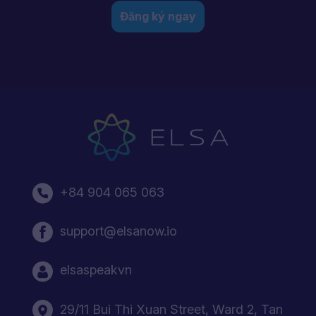
Đăng ký ngay
+84 904 065 063
support@elsanow.io
elsaspeakvn