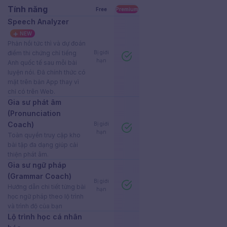
Tính năng
Free
Premium
Speech Analyzer
NEW
Phản hồi tức thì và dự đoán
điểm thi chứng chỉ tiếng
Bị giới
hạn
Anh quốc tế sau mỗi bài
luyện nói. Đã chính thức có
mặt trên bản App thay vì
chỉ có trên Web.
Gia sư phát âm
(Pronunciation
Coach)
Bị giới
hạn
Toàn quyền truy cập kho
bài tập đa dạng giúp cải
thiện phát âm.
Gia sư ngữ pháp
(Grammar Coach)
Bị giới
Hướng dẫn chi tiết từng bài
hạn
học ngữ pháp theo lộ trình
và trình độ của bạn
Lộ trình học cá nhân