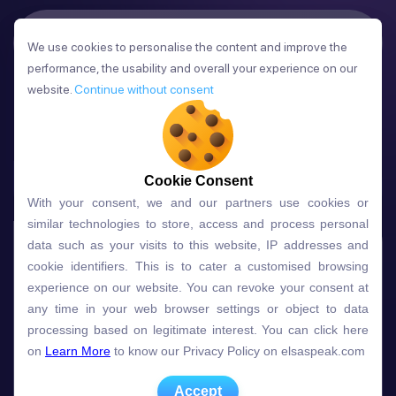
Lộ trình học mang tính 
cá nhân hóa
We use cookies to personalise the content and improve the
We use cookies to personalise the content and improve the
cao
performance, the usability and overall your experience on our
performance, the usability and overall your experience on our
website.
website.
Continue without consent
Continue without consent
Được thiết kế chuyên biệt hoàn toàn theo nhu cầu
của bạn.
Cookie Consent
Bộ câu hỏi đầu vào chuyên sâu và hiệu
Cookie Consent
quả
With your consent, we and our partners use cookies or
With your consent, we and our partners use cookies or
similar technologies to store, access and process personal
similar technologies to store, access and process personal
data such as your visits to this website, IP addresses and
data such as your visits to this website, IP addresses and
Học giao tiếp tiếng Anh với các bài tập được thiết
Luyện tập 5 kỹ năng cốt lõi gồm Ngữ pháp, Từ
cookie identifiers. This is to cater a customised browsing
cookie identifiers. This is to cater a customised browsing
kế theo kiến thức ngành nghề và chuyên môn
vựng, Hội thoại, Phát âm và Trọng âm thông qua
experience on our website. You can revoke your consent at
experience on our website. You can revoke your consent at
như marketing, nhân sự, IT, kinh doanh… giúp
nhiều hình thức trò chơi hấp dẫn, giúp việc học
any time in your web browser settings or object to data
any time in your web browser settings or object to data
việc học trở nên thiết thực và mang lại kết quả rõ
trở nên thú vị và hiệu quả hơn.
processing based on legitimate interest. You can click here
processing based on legitimate interest. You can click here
ràng hơn.
on
on
Learn More
Learn More
to know our Privacy Policy on elsaspeak.com
to know our Privacy Policy on elsaspeak.com
Accept
Accept