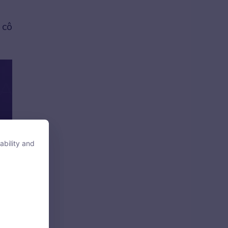
 cô
ability and
ability and
tore, access