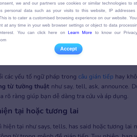
onsent, we and our partners use cookies or similar technologies to s
s personal data such as your visits to this website, IP addresses
s personal data such as your visits to this website, IP addresses
. This is to cater a customised browsing experience on our website. Yo
. This is to cater a customised browsing experience on our website. Yo
t at any time in your web browser settings or object to data process
t at any time in your web browser settings or object to data process
 interest. You can click here on
Learn More
to know our Privacy
 interest. You can click here on
Learn More
to know our Privacy
com
thuật lại lời nói của người khác một cách gián tiếp
com
Accept
Accept
tường thuật
đổi các yếu tố ngữ pháp trong
câu gián tiếp
hay kh
ng từ tường thuật
như say, tell, ask, announce. D
ia rõ ràng giúp bạn dễ dàng tra cứu và áp dụng.
iện tại hoặc tương lai
ì hiện tại như says, tells, has said hoặc tương lai 
ộng từ trong mệnh đề gián tiếp. Tuy nhiên, bạn 