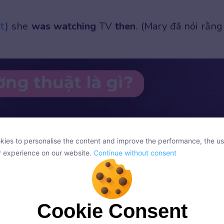
at
) she
was watching
TV
then
. (Mary đã nói rằng
ies to personalise the content and improve the performance, the us
ies to personalise the content and improve the performance, the us
r experience on our website.
Continue without consent
r experience on our website.
Continue without consent
Cookie Consent
Cookie Consent
onsent, we and our partners use cookies or similar technologies to s