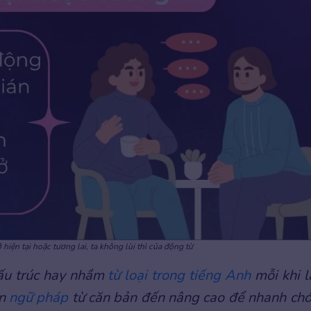
hiện tại hoặc tương lai, ta không lùi thì của động từ
cấu trúc hay nhầm
từ loại trong tiếng Anh
mỗi khi 
ện
ngữ pháp
từ căn bản đến nâng cao để nhanh ch