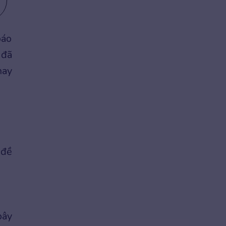
báo
 đã
hay
 đề
bây