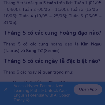
Tháng 5 trải dài qua
5 tuần
trên lịch: Tuần 1 (01/05
– 04/05); Tuần 2 (05/05 – 11/05); Tuần 3 (12/05 –
18/05); Tuần 4 (19/05 – 25/05); Tuần 5 (26/05 –
31/05).
Tháng 5 có các cung hoàng đạo nào?
Tháng 5 có các cung hoàng đạo là
Kim Ngưu
(Taurus) và
Song Tử
(Gemini).
Tháng 5 có các ngày lễ đặc biệt nào?
Tháng 5 các ngày lễ quan trọng như:
Ngày Quốc tế Lao động (1/5)
Access Hyper-Personalized 
Open App
Ngày Tự do Báo chí Thế giới (3/5)
Learning Paths & Unlock Your 
English Potential with AI Coach 
👉 Premium 1 năm chỉ 799K
Ngày Chiến thắng Điện Biên Phủ (7/5)
Today 🚀