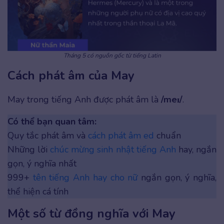
Tháng 5 có nguồn gốc từ tiếng Latin
Cách phát âm của May
May trong tiếng Anh được phát âm là
/meɪ/
.
Có thể bạn quan tâm:
Quy tắc phát âm và
cách phát âm ed
chuẩn
Những lời
chúc mừng sinh nhật tiếng Anh
hay, ngắn
gọn, ý nghĩa nhất
999+
tên tiếng Anh hay cho nữ
ngắn gọn, ý nghĩa,
thể hiện cá tính
Một số từ đồng nghĩa với May