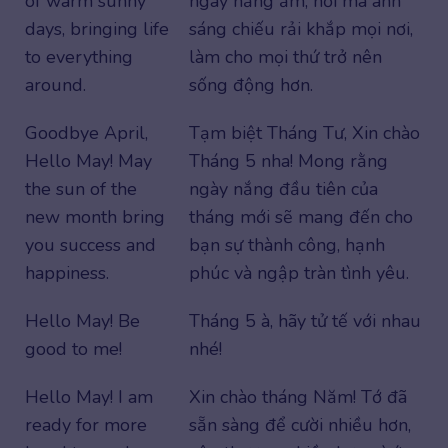
of warm sunny
ngày nắng ấm, nơi mà ánh
days, bringing life
sáng chiếu rải khắp mọi nơi,
to everything
làm cho mọi thứ trở nên
around.
sống động hơn.
Goodbye April,
Tạm biệt Tháng Tư, Xin chào
Hello May! May
Tháng 5 nha! Mong rằng
the sun of the
ngày nắng đầu tiên của
new month bring
tháng mới sẽ mang đến cho
you success and
bạn sự thành công, hạnh
happiness.
phúc và ngập tràn tình yêu.
Hello May! Be
Tháng 5 à, hãy tử tế với nhau
good to me!
nhé!
Hello May! I am
Xin chào tháng Năm! Tớ đã
ready for more
sẵn sàng để cười nhiều hơn,