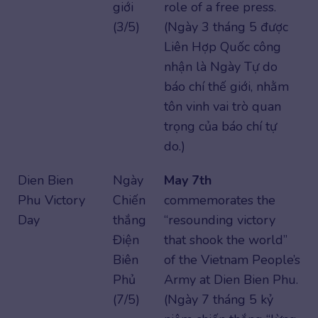
giới
role of a free press.
(3/5)
(Ngày 3 tháng 5 được
Liên Hợp Quốc công
nhận là Ngày Tự do
báo chí thế giới, nhằm
tôn vinh vai trò quan
trọng của báo chí tự
do.)
Dien Bien
Ngày
May 7th
Phu Victory
Chiến
commemorates the
Day
thắng
“resounding victory
Điện
that shook the world”
Biên
of the Vietnam People’s
Phủ
Army at Dien Bien Phu.
(7/5)
(Ngày 7 tháng 5 kỷ