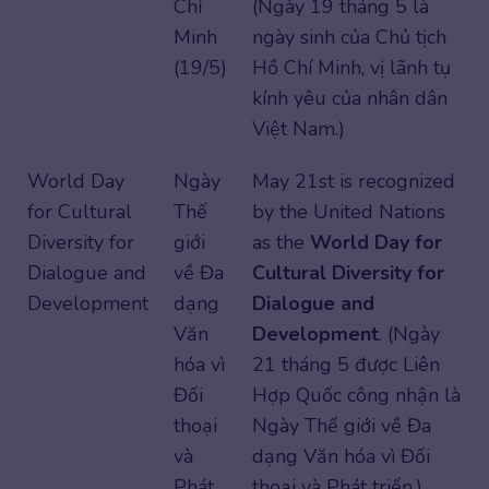
Chí
(Ngày 19 tháng 5 là
Minh
ngày sinh của Chủ tịch
(19/5)
Hồ Chí Minh, vị lãnh tụ
kính yêu của nhân dân
Việt Nam.)
World Day
Ngày
May 21st is recognized
for Cultural
Thế
by the United Nations
Diversity for
giới
as the
World Day for
Dialogue and
về Đa
Cultural Diversity for
Development
dạng
Dialogue and
Văn
Development
. (Ngày
hóa vì
21 tháng 5 được Liên
Đối
Hợp Quốc công nhận là
thoại
Ngày Thế giới về Đa
và
dạng Văn hóa vì Đối
Phát
thoại và Phát triển.)