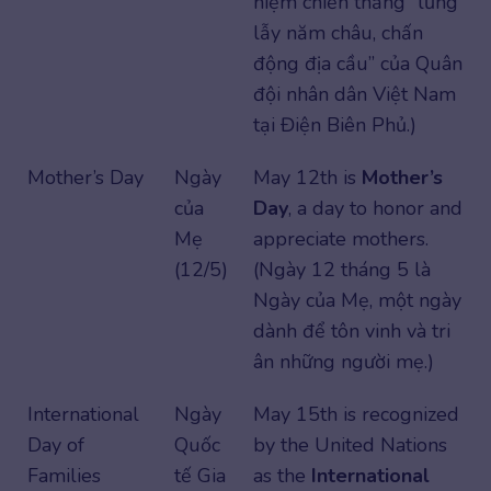
niệm chiến thắng “lừng
lẫy năm châu, chấn
động địa cầu” của Quân
đội nhân dân Việt Nam
tại Điện Biên Phủ.)
Mother’s Day
Ngày
May 12th is
Mother’s
của
Day
, a day to honor and
Mẹ
appreciate mothers.
(12/5)
(Ngày 12 tháng 5 là
Ngày của Mẹ, một ngày
dành để tôn vinh và tri
ân những người mẹ.)
International
Ngày
May 15th is recognized
Day of
Quốc
by the United Nations
Families
tế Gia
as the
International