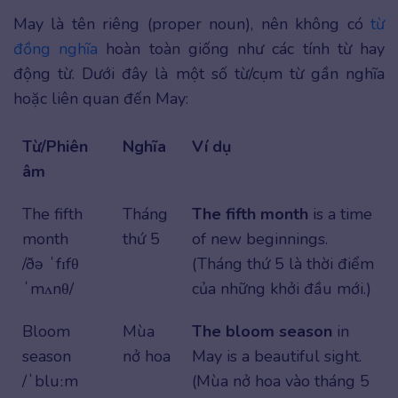
May là tên riêng (proper noun), nên không có
từ
đồng nghĩa
hoàn toàn giống như các tính từ hay
động từ. Dưới đây là một số từ/cụm từ gần nghĩa
hoặc liên quan đến May:
Từ/Phiên
Nghĩa
Ví dụ
âm
The fifth
Tháng
The fifth month
is a time
month
thứ 5
of new beginnings.
/ðə ˈfɪfθ
(Tháng thứ 5 là thời điểm
ˈmʌnθ/
của những khởi đầu mới.)
Bloom
Mùa
The bloom season
in
season
nở hoa
May is a beautiful sight.
/ˈbluːm
(Mùa nở hoa vào tháng 5