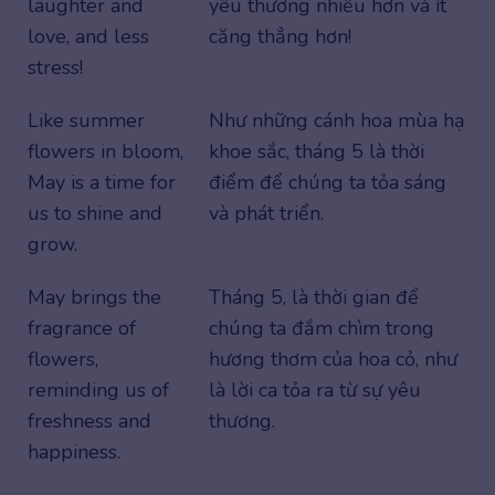
laughter and
yêu thương nhiều hơn và ít
love, and less
căng thẳng hơn!
stress!
Like summer
Như những cánh hoa mùa hạ
flowers in bloom,
khoe sắc, tháng 5 là thời
May is a time for
điểm để chúng ta tỏa sáng
us to shine and
và phát triển.
grow.
May brings the
Tháng 5, là thời gian để
fragrance of
chúng ta đắm chìm trong
flowers,
hương thơm của hoa cỏ, như
reminding us of
là lời ca tỏa ra từ sự yêu
freshness and
thương.
happiness.