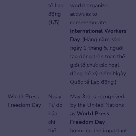
tế Lao
world organize
động
activities to
(1/5)
commemorate
International Workers’
Day
. (Hàng năm, vào
ngày 1 tháng 5, người
lao động trên toàn thế
giới tổ chức các hoạt
động để kỷ niệm Ngày
Quốc tế Lao động.)
World Press
Ngày
May 3rd is recognized
Freedom Day
Tự do
by the United Nations
báo
as
World Press
chí
Freedom Day
,
thế
honoring the important