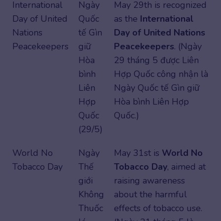
International
Ngày
May 29th is recognized
Day of United
Quốc
as the
International
Nations
tế Gìn
Day of United Nations
Peacekeepers
giữ
Peacekeepers
. (Ngày
Hòa
29 tháng 5 được Liên
bình
Hợp Quốc công nhận là
Liên
Ngày Quốc tế Gìn giữ
Hợp
Hòa bình Liên Hợp
Quốc
Quốc.)
(29/5)
World No
Ngày
May 31st is
World No
Tobacco Day
Thế
Tobacco Day
, aimed at
giới
raising awareness
Không
about the harmful
Thuốc
effects of tobacco use.