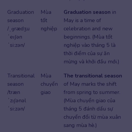
Graduation
Mùa
Graduation season
in
season
tốt
May is a time of
/ˌɡrædʒu
nghiệp
celebration and new
ˈeɪʃən
beginnings. (Mùa tốt
ˈsiːzən/
nghiệp vào tháng 5 là
thời điểm của sự ăn
mừng và khởi đầu mới.)
Transitional
Mùa
The transitional season
season
chuyển
of May marks the shift
/træn
giao
from spring to summer.
ˈzɪʃənəl
(Mùa chuyển giao của
ˈsiːzən/
tháng 5 đánh dấu sự
chuyển đổi từ mùa xuân
sang mùa hè.)