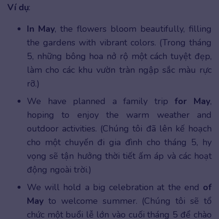
Ví dụ
:
In May
, the flowers bloom beautifully, filling
the gardens with vibrant colors. (Trong tháng
5, những bông hoa nở rộ một cách tuyệt đẹp,
làm cho các khu vườn tràn ngập sắc màu rực
rỡ.)
We have planned a family trip
for May
,
hoping to enjoy the warm weather and
outdoor activities. (Chúng tôi đã lên kế hoạch
cho một chuyến đi gia đình cho tháng 5, hy
vọng sẽ tận hưởng thời tiết ấm áp và các hoạt
động ngoài trời.)
We will hold a big celebration at the end
of
May
to welcome summer. (Chúng tôi sẽ tổ
chức một buổi lễ lớn vào cuối tháng 5 để chào