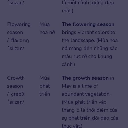
ˈsiːzən/
là một cảnh tượng đẹp
mắt.)
Flowering
Mùa
The flowering season
season
hoa nở
brings vibrant colors to
/ˈflaʊərɪŋ
the landscape. (Mùa hoa
ˈsiːzən/
nở mang đến những sắc
màu rực rỡ cho khung
cảnh.)
Growth
Mùa
The growth season
in
season
phát
May is a time of
/ˈɡrəʊθ
triển
abundant vegetation.
ˈsiːzən/
(Mùa phát triển vào
tháng 5 là thời điểm của
sự phát triển dồi dào của
thực vật.)