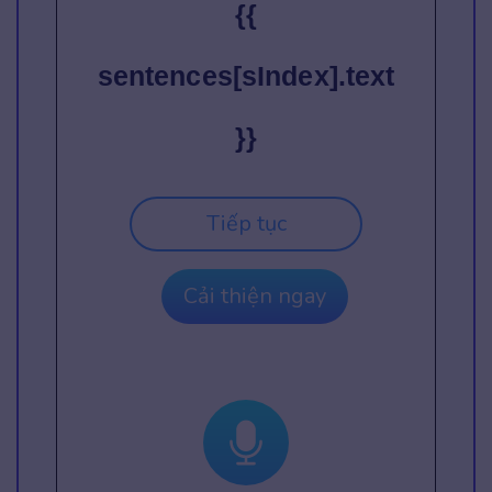
{{
sentences[sIndex].text
}}
Tiếp tục
Cải thiện ngay