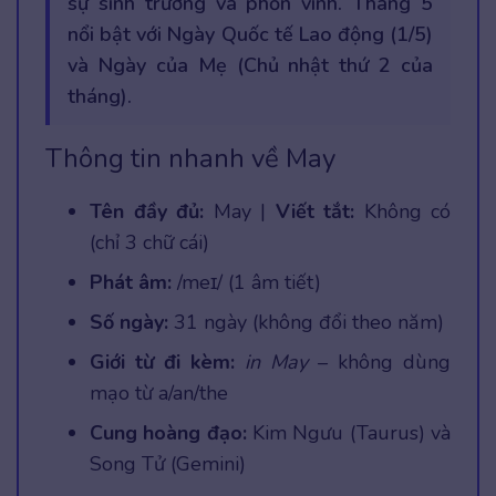
sự sinh trưởng và phồn vinh. Tháng 5
nổi bật với Ngày Quốc tế Lao động (1/5)
và Ngày của Mẹ (Chủ nhật thứ 2 của
tháng).
Thông tin nhanh về May
Tên đầy đủ:
May |
Viết tắt:
Không có
(chỉ 3 chữ cái)
Phát âm:
/meɪ/ (1 âm tiết)
Số ngày:
31 ngày (không đổi theo năm)
Giới từ đi kèm:
in May
– không dùng
mạo từ a/an/the
Cung hoàng đạo:
Kim Ngưu (Taurus) và
Song Tử (Gemini)