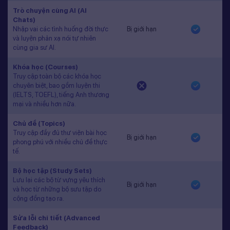
Trò chuyện cùng AI (AI
Chats)
Nhập vai các tình huống đời thực
Bị giới hạn
và luyện phản xạ nói tự nhiên
cùng gia sư AI.
Khóa học (Courses)
Truy cập toàn bộ các khóa học
chuyên biệt, bao gồm luyện thi
(IELTS, TOEFL), tiếng Anh thương
mại và nhiều hơn nữa.
Chủ đề (Topics)
Truy cập đầy đủ thư viện bài học
Bị giới hạn
phong phú với nhiều chủ đề thực
tế.
Bộ học tập (Study Sets)
Lưu lại các bộ từ vựng yêu thích
Bị giới hạn
và học từ những bộ sưu tập do
cộng đồng tạo ra.
Sửa lỗi chi tiết (Advanced
Feedback)