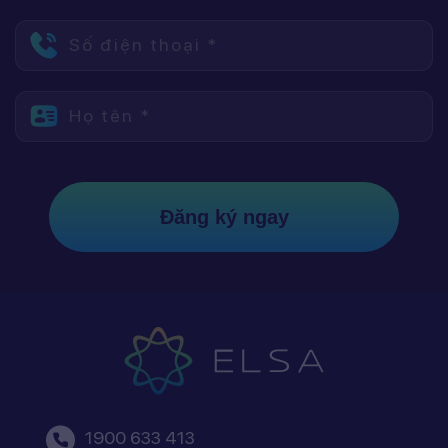
Số điện thoại *
Họ tên *
Đăng ký ngay
1900 633 413