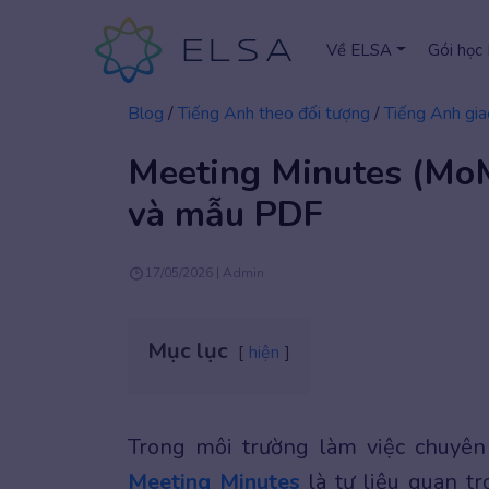
Về ELSA
Gói học
Blog
/
Tiếng Anh theo đối tượng
/
Tiếng Anh gia
Meeting Minutes (MoM
và mẫu PDF
17/05/2026 | Admin
Mục lục
hiện
Trong môi trường làm việc chuyên 
Meeting Minutes
là tư liệu quan t