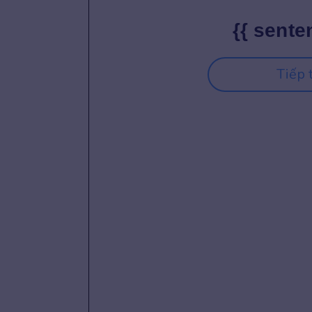
{{ sente
Tiếp 