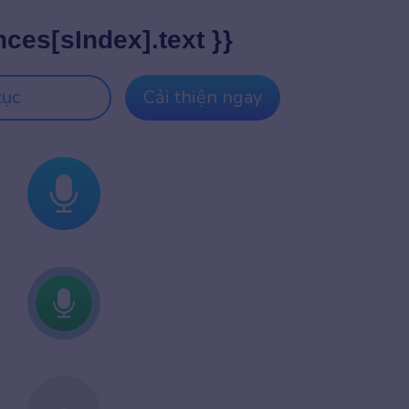
nces[sIndex].text }}
tục
Cải thiện ngay