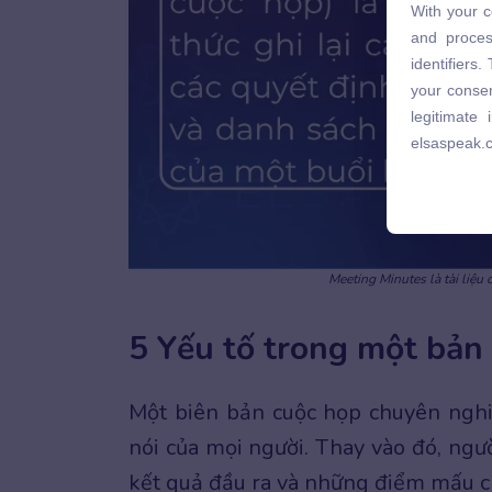
With your c
and proces
and proces
identifiers
identifiers
your consen
your consen
legitimate
legitimate
elsaspeak.
elsaspeak.
Meeting Minutes là tài liệu
5 Yếu tố trong một bản
Một biên bản cuộc họp chuyên nghiệ
nói của mọi người. Thay vào đó, ngườ
kết quả đầu ra và những điểm mấu c