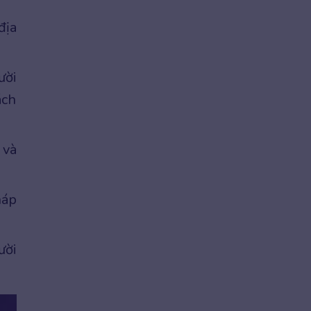
địa
ười
ách
 và
háp
ười