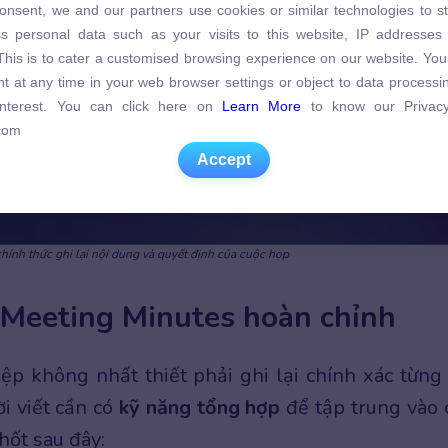
onsent, we and our partners use cookies or similar technologies to s
s personal data such as your visits to this website, IP addresses
s personal data such as your visits to this website, IP addresses
. This is to cater a customised browsing experience on our website. Yo
. This is to cater a customised browsing experience on our website. Yo
t at any time in your web browser settings or object to data process
t at any time in your web browser settings or object to data process
 interest. You can click here on
Learn More
to know our Privacy
 interest. You can click here on
Learn More
to know our Privacy
com
com
Accept
Accept
 chính thức ghi lại nội dung và quyết định của cuộc họp
 Meeting Minutes hoàn chỉnh
p không nhất thiết phải ghi lại chính xác từng 
i viết cần có
kỹ năng tổng hợp
để tập trung vào 
hốt sau đây: