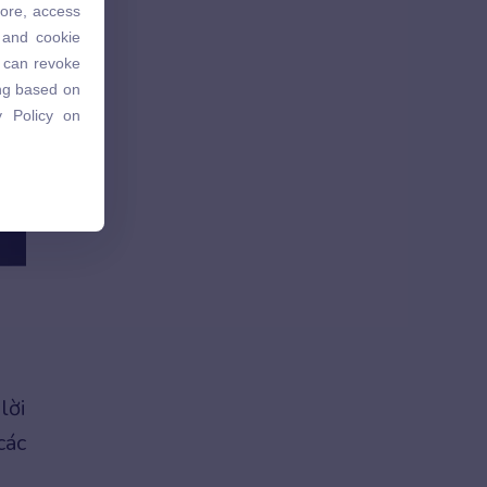
tore, access
 and cookie
 and cookie
u can revoke
u can revoke
ing based on
ing based on
 Policy on
 Policy on
lời
các