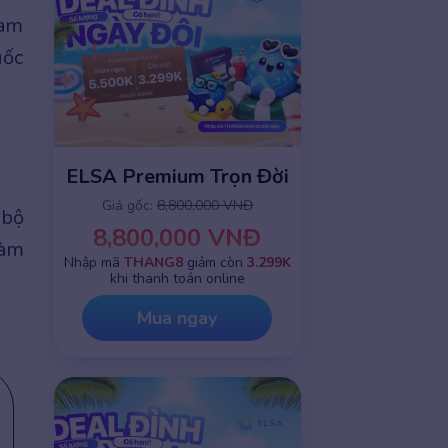
ham
uốc
ELSA Premium Trọn Đời
Giá gốc:
8,800,000 VNĐ
 bộ
8,800,000 VNĐ
làm
Nhập mã
THANG8
giảm còn
3.299K
khi thanh toán online
Mua ngay