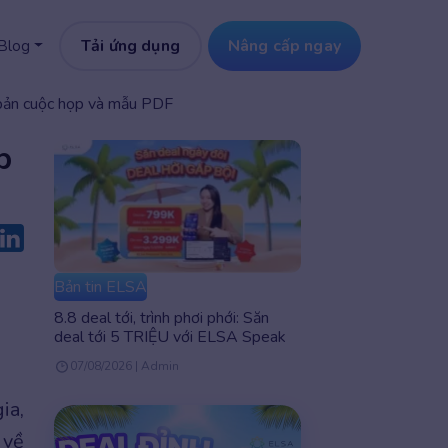
Tải ứng dụng
Nâng cấp ngay
Blog
 bản cuộc họp và mẫu PDF
p
Bản tin ELSA
8.8 deal tới, trình phơi phới: Săn
deal tới 5 TRIỆU với ELSA Speak
07/08/2026 | Admin
ia,
 về