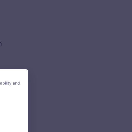
i
ability and
ability and
tore, access