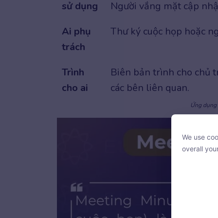
sử dụng
Người vắng mặt cập nhật
Ai phụ
Thư ký cuộc họp hoặc ng
trách
Trình
Biên bản trình cho chủ t
cho ai
các bên liên quan.
Ứng dụng 
We use cook
We use cook
overall you
overall you
With your c