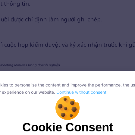
 thông tin.
ười được chỉ định làm người ghi chép.
rì cuộc họp kiểm duyệt và ký xác nhận trước khi gử
Meeting Minutes trong doanh nghiệp
ies to personalise the content and improve the performance, the us
ies to personalise the content and improve the performance, the us
r experience on our website.
Continue without consent
r experience on our website.
Continue without consent
Cookie Consent
Cookie Consent
onsent, we and our partners use cookies or similar technologies to s