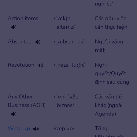
nghị sự
Action items
/ˈækʃn
Các đầu việc
ˈaɪtəmz/
cần thực hiện
🔊
Absentee
/ˌæbsənˈtiː/
Người vắng
🔊
mặt
Resolution
/ˌrezəˈluːʃn/
Nghị
🔊
quyết/Quyết
định sau cùng
Any Other
/ˈeni ˈʌðə
Các vấn đề
Business (AOB)
ˈbɪznəs/
khác (ngoài
Agenda)
🔊
Wrap up
/ræp ʌp/
Tổng
🔊
kết/Tóm tắt