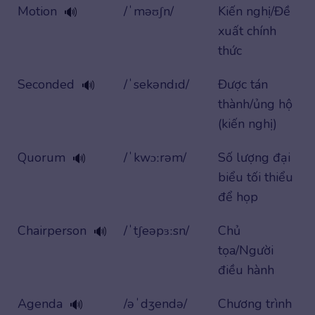
Motion
/ˈməʊʃn/
Kiến nghị/Đề
🔊
xuất chính
thức
Seconded
/ˈsekəndɪd/
Được tán
🔊
thành/ủng hộ
(kiến nghị)
Quorum
/ˈkwɔːrəm/
Số lượng đại
🔊
biểu tối thiểu
để họp
Chairperson
/ˈtʃeəpɜːsn/
Chủ
🔊
tọa/Người
điều hành
Agenda
/əˈdʒendə/
Chương trình
🔊