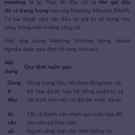
meeting
là gì.
Thực tế, đây chỉ là
tên gọi đầy
đủ
và
trang trọng
hơn của Meeting Minutes (MoM).
Cả hai thuật ngữ này đều có giá trị sử dụng như
nhau trong môi trường công sở.
Việc ứng dụng Meeting Minutes trong doanh
nghiệp được quy định rõ ràng như sau:
Nội
Quy định ngắn gọn
dung
Dùng
Dùng trong hầu hết hoạt động/họp nội
ở
bộ, họp dự án, họp hội đồng quản trị; và
đâu
các buổi làm việc có đối tác nước ngoài.
Ai
Tất cả thành viên tham gia cuộc họp để
cần
làm căn cứ thực hiện
sử
Người vắng mặt cập nhật thông tin.