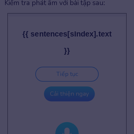
Kiểm tra phát âm với bài tập sau:
{{ sentences[sIndex].text
}}
Tiếp tục
Cải thiện ngay