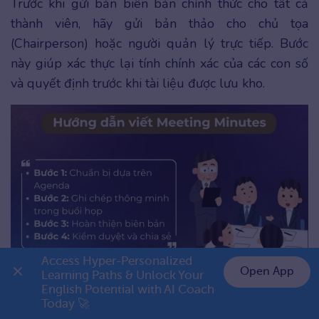
Trước khi gửi bản biên bản chính thức cho tất cả
thành viên, hãy gửi bản thảo cho chủ tọa
(Chairperson) hoặc người quản lý trực tiếp. Bước
này giúp xác thực lại tính chính xác của các con số
và quyết định trước khi tài liệu được lưu kho.
Access Hyper-Personalized 
Open App
Learning Paths & Unlock Your 
4 bước là chuẩn bị, ghi chú, soạn thảo và chia sẻ biên bản đến các thành viên
English Potential with AI Coach 
👉 Premium 1 năm chỉ 999K
Today 🚀