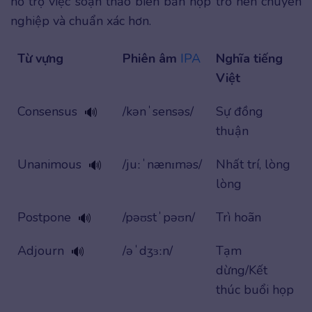
hỗ trợ việc soạn thảo biên bản họp trở nên chuyên
nghiệp và chuẩn xác hơn.
Từ vựng
Phiên âm
IPA
Nghĩa tiếng
Việt
Consensus
/kənˈsensəs/
Sự đồng
🔊
thuận
Unanimous
/juːˈnænɪməs/
Nhất trí, lòng
🔊
lòng
Postpone
/pəʊstˈpəʊn/
Trì hoãn
🔊
Adjourn
/əˈdʒɜːn/
Tạm
🔊
dừng/Kết
thúc buổi họp