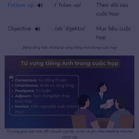
Follow up
/ˈfɒləʊ ʌp/
Theo dõi sau
🔊
cuộc họp
Objective
/əbˈdʒektɪv/
Mục tiêu cuộc
🔊
họp
Bảng tổng hợp những từ vựng tiếng Anh trong cuộc họp
Từ vựng giúp bạn trao đổi chuyên nghiệp, tự tin và ghi chép meeting minutes
chính xác