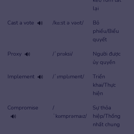
lại
Cast a vote
/kɑːst ə vəʊt/
Bỏ
🔊
phiếu/Biểu
quyết
Proxy
/ˈprɒksi/
Người được
🔊
ủy quyền
Implement
/ˈɪmplɪment/
Triển
🔊
khai/Thực
hiện
Compromise
/
Sự thỏa
ˈkɒmprəmaɪz/
hiệp/Thống
🔊
nhất chung