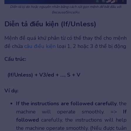
Diễn tả lý do hoặc nguyên nhân bằng cách rút gọn mệnh đề bắt đầu với
Because/Since/As
Diễn tả điều kiện (If/Unless)
Mệnh đề quá khứ phân từ có thể thay thế cho mệnh
đề chứa
câu điều kiện
loại 1, 2 hoặc 3 ở thể bị động
Cấu trúc:
(If/Unless) + V3/ed + …, S + V
Ví dụ:
If the instructions are followed carefully
, the
machine will operate smoothly. =>
If
followed
carefully, the instructions will help
the machine operate smoothly. (Nếu được tuân