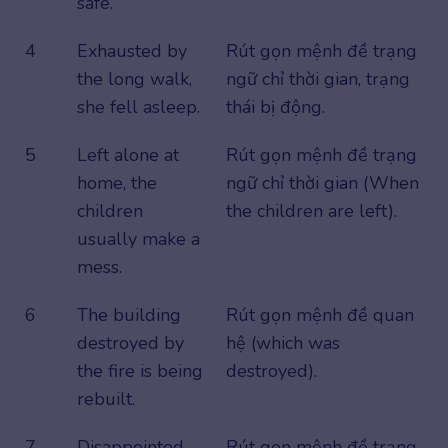
safe.
4
Exhausted by
Rút gọn mệnh đề trạng
the long walk,
ngữ chỉ thời gian, trạng
she fell asleep.
thái bị động.
5
Left alone at
Rút gọn mệnh đề trạng
home, the
ngữ chỉ thời gian (When
children
the children are left).
usually make a
mess.
6
The building
Rút gọn mệnh đề quan
destroyed by
hệ (which was
the fire is being
destroyed).
rebuilt.
7
Disappointed
Rút gọn mệnh đề trạng