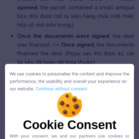
opened
, the parcel contained a small antique
box. (Khi được mở ra, kiện hàng chứa một chiếc
hộp cổ nhỏ bên trong.)
Once the documents were signed
, the deal
was finalized. =>
Once signed
, the documents
finalized the deal. (Ngay sau khi được ký, các
tài liệu đã hoàn tất thỏa thuận.)
We use cookies to personalise the content and improve the
We use cookies to personalise the content and improve the
performance, the usability and overall your experience on
performance, the usability and overall your experience on
our website.
Continue without consent
our website.
Continue without consent
Cookie Consent
Cookie Consent
With your consent, we and our partners use cookies or
With your consent, we and our partners use cookies or