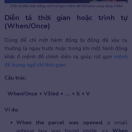
Diễn tả điều kiện bằng cách rút gọn mệnh đề If/Unless sang dạng V3/ed
Diễn tả thời gian hoặc trình tự
(When/Once)
Dùng để chỉ một hành động bị động đã xảy ra,
thường là ngay trước hoặc trong khi một hành động
khác ở mệnh đề chính diễn ra, giúp rút gọn
mệnh
đề trạng ngữ chỉ thời gian
.
Cấu trúc:
When/Once + V3/ed + …. + S + V
Ví dụ:
When the parcel was opened
, a small
antique box was found inside. =>
When