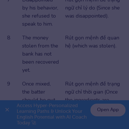
by his behavior,
ngữ chỉ lý do (Since she
she refused to
was disappointed).
speak to him.
8
The money
Rút gọn mệnh đề quan
stolen from the
hệ (which was stolen).
bank has not
been recovered
yet.
9
Once mixed,
Rút gọn mệnh đề trạng
the batter
ngữ chỉ thời gian (Once
should be put
the ingredients are
Access Hyper-Personalized 
in the oven.
mixed). Có thể giữ lại
Open App
Learning Paths & Unlock Your 
Once.
English Potential with AI Coach 
👉 Premium 1 năm chỉ 799K
Today 🚀