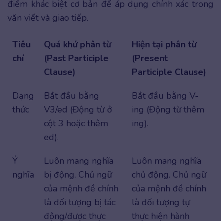
điểm khác biệt cơ bản để áp dụng chính xác trong
văn viết và giao tiếp.
Tiêu
Quá khứ phân từ
Hiện tại phân từ
chí
(Past Participle
(Present
Clause)
Participle Clause)
Dạng
Bắt đầu bằng
Bắt đầu bằng V-
thức
V3/ed (Động từ ở
ing (Động từ thêm
cột 3 hoặc thêm
ing).
ed).
Ý
Luôn mang nghĩa
Luôn mang nghĩa
nghĩa
bị động. Chủ ngữ
chủ động. Chủ ngữ
của mệnh đề chính
của mệnh đề chính
là đối tượng bị tác
là đối tượng tự
động/được thực
thực hiện hành