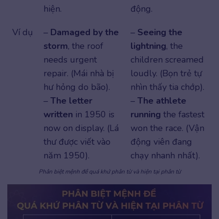
hiện.
động.
Ví dụ
–
Damaged by the
–
Seeing the
storm
, the roof
lightning
, the
needs urgent
children screamed
repair. (Mái nhà bị
loudly. (Bọn trẻ tự
hư hỏng do bão).
nhìn thấy tia chớp).
–
The letter
–
The athlete
written
in 1950 is
running
the fastest
now on display. (Lá
won the race. (Vận
thư được viết vào
động viên đang
năm 1950).
chạy nhanh nhất).
Phân biệt mệnh đề quá khứ phân từ và hiện tại phân từ