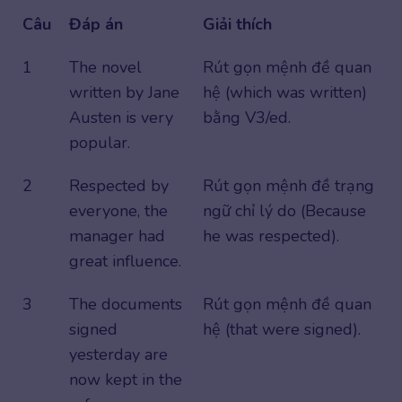
Câu
Đáp án
Giải thích
1
The novel
Rút gọn mệnh đề quan
written by Jane
hệ (which was written)
Austen is very
bằng V3/ed.
popular.
2
Respected by
Rút gọn mệnh đề trạng
everyone, the
ngữ chỉ lý do (Because
manager had
he was respected).
great influence.
3
The documents
Rút gọn mệnh đề quan
signed
hệ (that were signed).
yesterday are
now kept in the