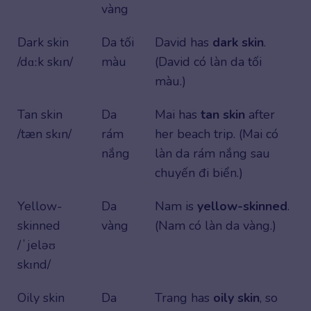
vàng
Dark skin
Da tối
David has
dark skin
.
/dɑːk skɪn/
màu
(David có làn da tối
màu.)
Tan skin
Da
Mai has
tan skin
after
/tæn skɪn/
rám
her beach trip. (Mai có
nắng
làn da rám nắng sau
chuyến đi biển.)
Yellow-
Da
Nam is
yellow-skinned
.
skinned
vàng
(Nam có làn da vàng.)
/ˈjeləʊ
skɪnd/
Oily skin
Da
Trang has
oily skin
, so