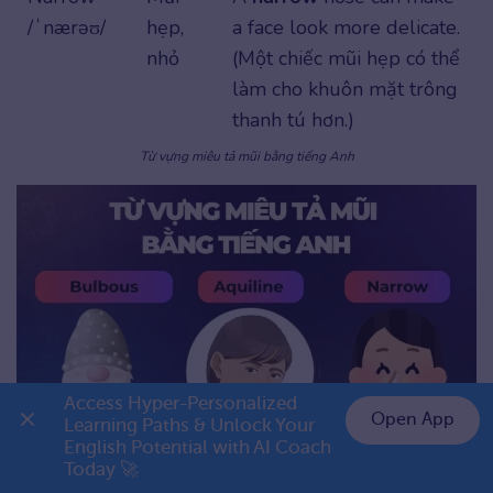
/ˈnærəʊ/
hẹp,
a face look more delicate.
nhỏ
(Một chiếc mũi hẹp có thể
làm cho khuôn mặt trông
thanh tú hơn.)
Từ vựng miêu tả mũi bằng tiếng Anh
Access Hyper-Personalized 
Open App
Learning Paths & Unlock Your 
English Potential with AI Coach 
👉 Premium 1 năm chỉ 999K
Một số từ vựng miêu tả mũi bằng tiếng Anh
Today 🚀