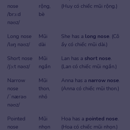
nose
rộng,
(Huy có chiếc mũi rộng.)
/brɔːd
bè
nəʊz/
Long nose
Mũi
She has a
long nose
. (Cô
/lɒŋ nəʊz/
dài
ấy có chiếc mũi dài.)
Short nose
Mũi
Lan has a
short nose
.
/ʃɔːt nəʊz/
ngắn
(Lan có chiếc mũi ngắn.)
Narrow
Mũi
Anna has a
narrow nose
.
nose
thon,
(Anna có chiếc mũi thon.)
/ˈnærəʊ
nhỏ
nəʊz/
Pointed
Mũi
Hoa has a
pointed nose
.
nose
nhọn
(Hoa có chiếc mũi nhọn.)