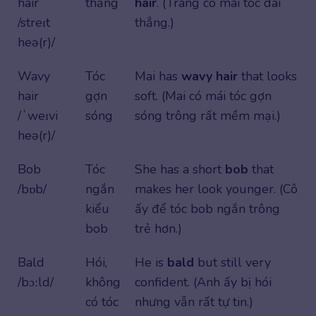
hair
thẳng
hair
. (Trang có mái tóc dài
/streɪt
thẳng.)
heə(r)/
Wavy
Tóc
Mai has
wavy hair
that looks
hair
gợn
soft. (Mai có mái tóc gợn
/ˈweɪvi
sóng
sóng trông rất mềm mại.)
heə(r)/
Bob
Tóc
She has a short
bob
that
/bɒb/
ngắn
makes her look younger. (Cô
kiểu
ấy để tóc bob ngắn trông
bob
trẻ hơn.)
Bald
Hói,
He is
bald
but still very
/bɔːld/
không
confident. (Anh ấy bị hói
có tóc
nhưng vẫn rất tự tin.)