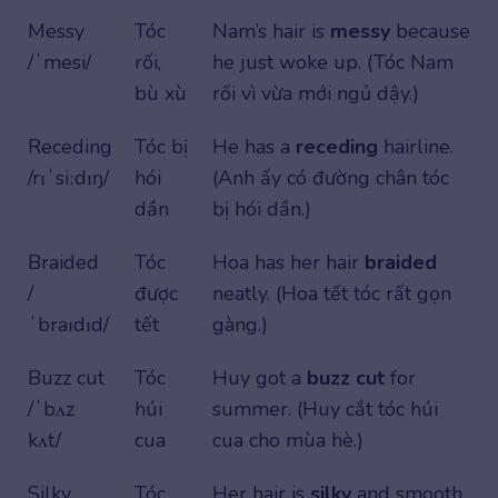
Messy
Tóc
Nam’s hair is
messy
because
/ˈmesi/
rối,
he just woke up. (Tóc Nam
bù xù
rối vì vừa mới ngủ dậy.)
Receding
Tóc bị
He has a
receding
hairline.
/rɪˈsiːdɪŋ/
hói
(Anh ấy có đường chân tóc
dần
bị hói dần.)
Braided
Tóc
Hoa has her hair
braided
/
được
neatly. (Hoa tết tóc rất gọn
ˈbraɪdɪd/
tết
gàng.)
Buzz cut
Tóc
Huy got a
buzz cut
for
/ˈbʌz
húi
summer. (Huy cắt tóc húi
kʌt/
cua
cua cho mùa hè.)
Silky
Tóc
Her hair is
silky
and smooth.