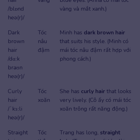
/blɒnd
vàng và mắt xanh.)
heə(r)/
Dark
Tóc
Minh has
dark brown hair
brown
nâu
that suits his style. (Minh có
hair
đậm
mái tóc nâu đậm rất hợp với
/dɑːk
phong cách.)
braʊn
heə(r)/
Curly
Tóc
She has
curly hair
that looks
hair
xoăn
very lively. (Cô ấy có mái tóc
/ˈkɜːli
xoăn trông rất năng động.)
heə(r)/
Straight
Tóc
Trang has long,
straight