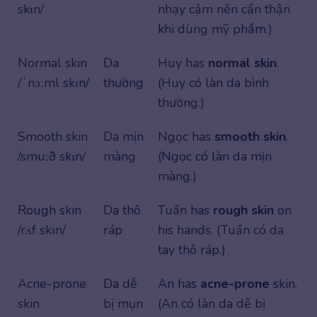
skɪn/
nhạy cảm nên cẩn thận
khi dùng mỹ phẩm.)
Normal skin
Da
Huy has
normal skin
.
/ˈnɔːml skɪn/
thường
(Huy có làn da bình
thường.)
Smooth skin
Da mịn
Ngọc has
smooth skin
.
/smuːð skɪn/
màng
(Ngọc có làn da mịn
màng.)
Rough skin
Da thô
Tuấn has
rough skin
on
/rʌf skɪn/
ráp
his hands. (Tuấn có da
tay thô ráp.)
Acne-prone
Da dễ
An has
acne-prone
skin.
skin
bị mụn
(An có làn da dễ bị