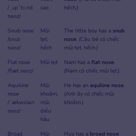
/ˌʌpˈtɜːnd
cao
hếch.)
nəʊz/
Snub nose
Mũi
The little boy has a
snub
/snʌb
tẹt,
nose
. (Cậu bé có chiếc
nəʊz/
hếch
mũi tẹt, hếch.)
Flat nose
Mũi tẹt
Nam has a
flat nose
.
/flæt nəʊz/
(Nam có chiếc mũi tẹt.)
Aquiline
Mũi
He has an
aquiline nose
.
nose
khoằm,
(Anh ấy có chiếc mũi
/ˈækwɪlaɪn
mũi
khoằm.)
nəʊz/
diều
hâu
Broad
Mũi
Huy has a
broad nose
.