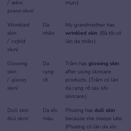
/ˈækni
mụn.)
prəʊn skɪn/
Wrinkled
Da
My grandmother has
skin
nhăn
wrinkled skin
. (Bà tôi có
/ˈrɪŋkld
làn da nhăn.)
skɪn/
Glowing
Da
Trâm has
glowing skin
skin
rạng
after using skincare
/ˈɡləʊɪŋ
rỡ
products. (Trâm có làn
skɪn/
da rạng rỡ sau khi
skincare.)
Dull skin
Da xỉn
Phương has
dull skin
/dʌl skɪn/
màu
because she sleeps late.
(Phương có làn da xỉn