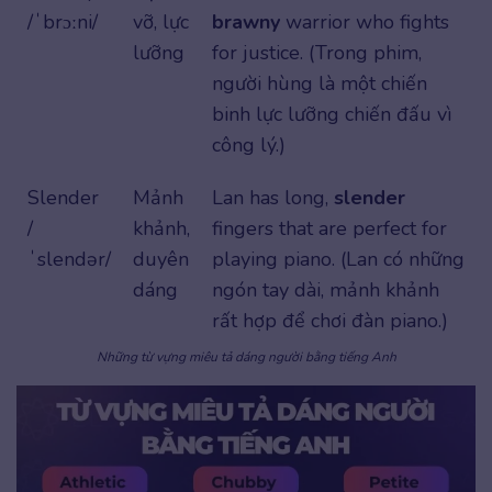
/ˈbrɔːni/
vỡ, lực
brawny
warrior who fights
lưỡng
for justice. (Trong phim,
người hùng là một chiến
binh lực lưỡng chiến đấu vì
công lý.)
Slender
Mảnh
Lan has long,
slender
/
khảnh,
fingers that are perfect for
ˈslendər/
duyên
playing piano. (Lan có những
dáng
ngón tay dài, mảnh khảnh
rất hợp để chơi đàn piano.)
Những từ vựng miêu tả dáng người bằng tiếng Anh