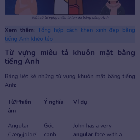
Một số từ vựng miêu tả làn da bằng tiếng Anh
Xem thêm
:
Tổng hợp cách khen xinh đẹp bằng
tiếng Anh khéo léo
Từ vựng miêu tả khuôn mặt bằng
tiếng Anh
Bảng liệt kê những từ vựng khuôn mặt bằng tiếng
Anh:
Từ/Phiên
Ý nghĩa
Ví dụ
âm
Angular
Góc
John has a very
/ˈæŋɡjələr/
cạnh
angular
face with a