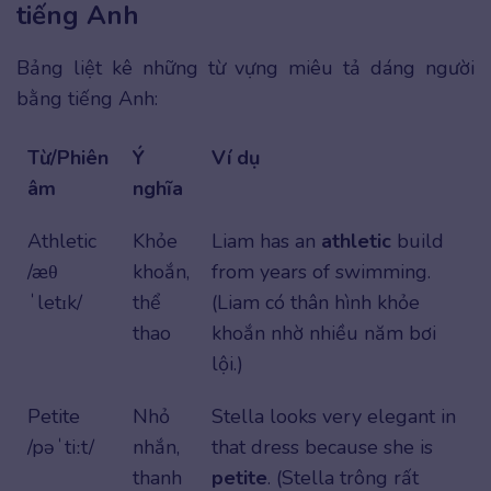
tiếng Anh
Bảng liệt kê những từ vựng miêu tả dáng người
bằng tiếng Anh:
Từ/Phiên
Ý
Ví dụ
âm
nghĩa
Athletic
Khỏe
Liam has an
athletic
build
/æθ
khoắn,
from years of swimming.
ˈletɪk/
thể
(Liam có thân hình khỏe
thao
khoắn nhờ nhiều năm bơi
lội.)
Petite
Nhỏ
Stella looks very elegant in
/pəˈtiːt/
nhắn,
that dress because she is
thanh
petite
. (Stella trông rất