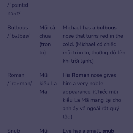
/ˈpɔɪntɪd
nəʊz/
Bulbous
Mũi cà
Michael has a
bulbous
/ˈbʌlbəs/
chua
nose that turns red in the
(tròn
cold. (Michael có chiếc
to)
mũi tròn to, thường đỏ lên
khi trời lạnh.)
Roman
Mũi
His
Roman
nose gives
/ˈrəʊmən/
kiểu La
him a very noble
Mã
appearance. (Chiếc mũi
kiểu La Mã mang lại cho
anh ấy vẻ ngoài rất quý
tộc.)
Snub
Mũi
Eve has a small,
snub