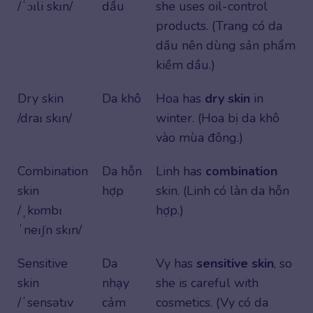
/ˈɔɪli skɪn/
dầu
she uses oil-control
products. (Trang có da
dầu nên dùng sản phẩm
kiềm dầu.)
Dry skin
Da khô
Hoa has
dry skin
in
/draɪ skɪn/
winter. (Hoa bị da khô
vào mùa đông.)
Combination
Da hỗn
Linh has
combination
skin
hợp
skin. (Linh có làn da hỗn
/ˌkɒmbɪ
hợp.)
ˈneɪʃn skɪn/
Sensitive
Da
Vy has
sensitive skin
, so
skin
nhạy
she is careful with
/ˈsensətɪv
cảm
cosmetics. (Vy có da