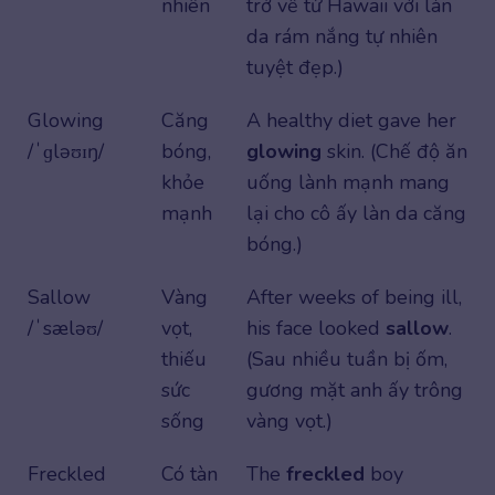
nhiên
trở về từ Hawaii với làn
da rám nắng tự nhiên
tuyệt đẹp.)
Glowing
Căng
A healthy diet gave her
/ˈɡləʊɪŋ/
bóng,
glowing
skin. (Chế độ ăn
khỏe
uống lành mạnh mang
mạnh
lại cho cô ấy làn da căng
bóng.)
Sallow
Vàng
After weeks of being ill,
/ˈsæləʊ/
vọt,
his face looked
sallow
.
thiếu
(Sau nhiều tuần bị ốm,
sức
gương mặt anh ấy trông
sống
vàng vọt.)
Freckled
Có tàn
The
freckled
boy