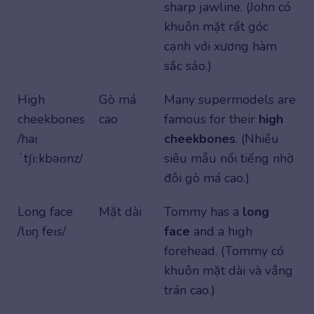
sharp jawline. (John có
khuôn mặt rất góc
cạnh với xương hàm
sắc sảo.)
High
Gò má
Many supermodels are
cheekbones
cao
famous for their
high
/haɪ
cheekbones
. (Nhiều
ˈtʃiːkbəʊnz/
siêu mẫu nổi tiếng nhờ
đôi gò má cao.)
Long face
Mặt dài
Tommy has a
long
/lɒŋ feɪs/
face
and a high
forehead. (Tommy có
khuôn mặt dài và vầng
trán cao.)