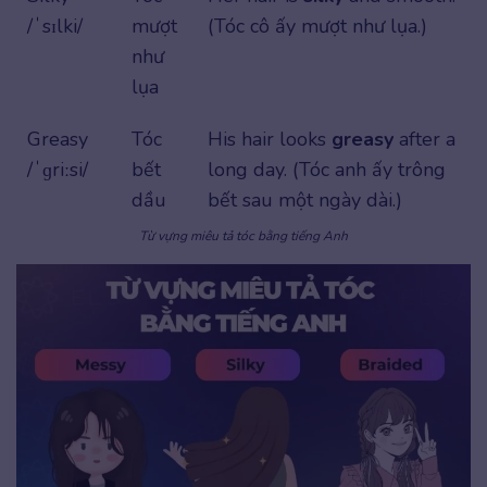
/ˈsɪlki/
mượt
(Tóc cô ấy mượt như lụa.)
như
lụa
Greasy
Tóc
His hair looks
greasy
after a
/ˈɡriːsi/
bết
long day. (Tóc anh ấy trông
dầu
bết sau một ngày dài.)
Từ vựng miêu tả tóc bằng tiếng Anh