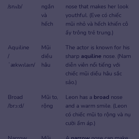
/snʌb/
ngắn
nose that makes her look
và
youthful. (Eve có chiếc
hếch
mũi nhỏ và hếch khiến cô
ấy trông trẻ trung.)
Aquiline
Mũi
The actor is known for his
/
diều
sharp
aquiline
nose. (Nam
ˈækwɪlaɪn/
hâu
diễn viên nổi tiếng với
chiếc mũi diều hâu sắc
sảo.)
Broad
Mũi to,
Leon has a
broad
nose
/brɔːd/
rộng
and a warm smile. (Leon
có chiếc mũi to rộng và nụ
cười ấm áp.)
Narrow
Mũi
A
narrow
nose can make