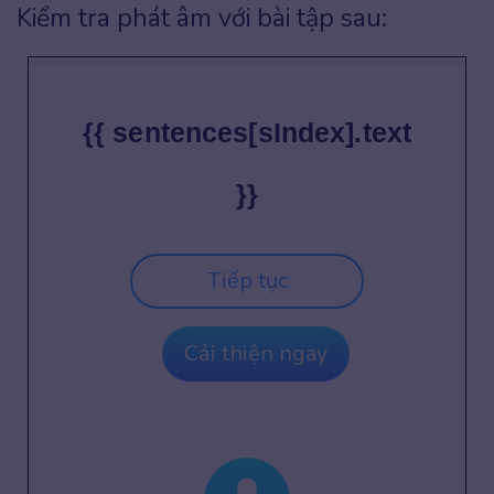
Kiểm tra phát âm với bài tập sau:
{{ sentences[sIndex].text
}}
Tiếp tục
Cải thiện ngay