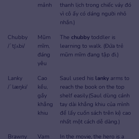
mảnh
thanh lịch trong chiếc váy đó
vì cô ấy có dáng người nhỏ
nhắn.)
Chubby
Mũm
The
chubby
toddler is
/ˈtʃʌbi/
mĩm,
learning to walk. (Đứa trẻ
đáng
mũm mĩm đang tập đi.)
yêu
Lanky
Cao
Saul used his
lanky
arms to
/ˈlæŋki/
kều,
reach the book on the top
gầy
shelf easily.(Saul dùng cánh
khẳng
tay dài khẳng khiu của mình
khiu
để lấy cuốn sách trên kệ cao
nhất một cách dễ dàng.)
Brawny
Vạm
In the movie, the hero is a