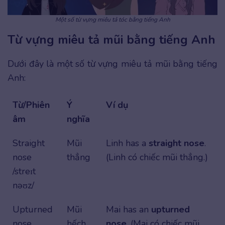
Một số từ vựng miêu tả tóc bằng tiếng Anh
Từ vựng miêu tả mũi bằng tiếng Anh
Dưới đây là một số từ vựng miêu tả mũi bằng tiếng
Anh:
Từ/Phiên
Ý
Ví dụ
âm
nghĩa
Straight
Mũi
Linh has a
straight nose
.
nose
thẳng
(Linh có chiếc mũi thẳng.)
/streɪt
nəʊz/
Upturned
Mũi
Mai has an
upturned
nose
hếch,
nose
. (Mai có chiếc mũi