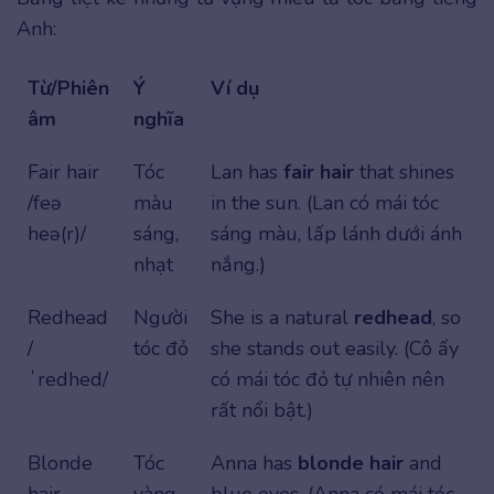
Anh:
Từ/Phiên
Ý
Ví dụ
âm
nghĩa
Fair hair
Tóc
Lan has
fair hair
that shines
/feə
màu
in the sun. (Lan có mái tóc
heə(r)/
sáng,
sáng màu, lấp lánh dưới ánh
nhạt
nắng.)
Redhead
Người
She is a natural
redhead
, so
/
tóc đỏ
she stands out easily. (Cô ấy
ˈredhed/
có mái tóc đỏ tự nhiên nên
rất nổi bật.)
Blonde
Tóc
Anna has
blonde hair
and
hair
vàng
blue eyes. (Anna có mái tóc