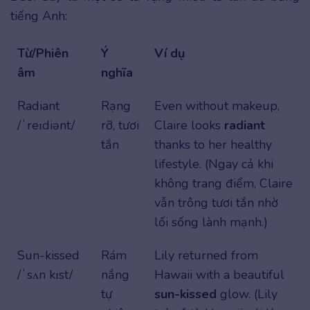
tiếng Anh:
Từ/Phiên
Ý
Ví dụ
âm
nghĩa
Radiant
Rạng
Even without makeup,
/ˈreɪdiənt/
rỡ, tươi
Claire looks
radiant
tắn
thanks to her healthy
lifestyle. (Ngay cả khi
không trang điểm, Claire
vẫn trông tươi tắn nhờ
lối sống lành mạnh.)
Sun-kissed
Rám
Lily returned from
/ˈsʌn kɪst/
nắng
Hawaii with a beautiful
tự
sun-kissed
glow. (Lily