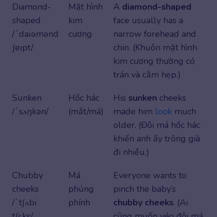
Diamond-
Mặt hình
A
diamond-shaped
shaped
kim
face usually has a
/ˈdaɪəmənd
cương
narrow forehead and
ʃeɪpt/
chin. (Khuôn mặt hình
kim cương thường có
trán và cằm hẹp.)
Sunken
Hốc hác
His
sunken
cheeks
/ˈsʌŋkən/
(mắt/má)
made him
look
much
older. (Đôi má hốc hác
khiến anh ấy trông già
đi nhiều.)
Chubby
Má
Everyone wants to
cheeks
phúng
pinch the baby’s
/ˈtʃʌbi
phính
chubby cheeks
. (Ai
tʃiːks/
cũng muốn véo đôi má