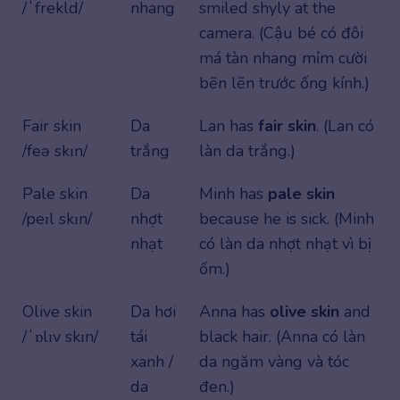
/ˈfrekld/
nhang
smiled shyly at the
camera. (Cậu bé có đôi
má tàn nhang mỉm cười
bẽn lẽn trước ống kính.)
Fair skin
Da
Lan has
fair skin
. (Lan có
/feə skɪn/
trắng
làn da trắng.)
Pale skin
Da
Minh has
pale skin
/peɪl skɪn/
nhợt
because he is sick. (Minh
nhạt
có làn da nhợt nhạt vì bị
ốm.)
Olive skin
Da hơi
Anna has
olive skin
and
/ˈɒlɪv skɪn/
tái
black hair. (Anna có làn
xanh /
da ngăm vàng và tóc
da
đen.)