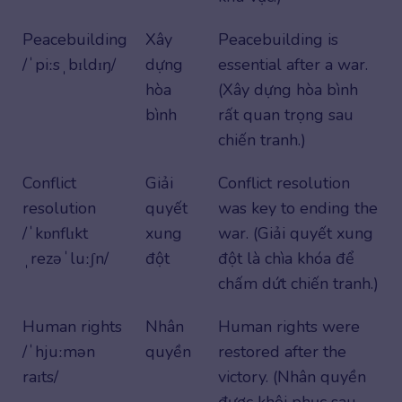
Peacebuilding
Xây
Peacebuilding is
/ˈpiːsˌbɪldɪŋ/
dựng
essential after a war.
hòa
(Xây dựng hòa bình
bình
rất quan trọng sau
chiến tranh.)
Conflict
Giải
Conflict resolution
resolution
quyết
was key to ending the
/ˈkɒnflɪkt
xung
war. (Giải quyết xung
ˌrezəˈluːʃn/
đột
đột là chìa khóa để
chấm dứt chiến tranh.)
Human rights
Nhân
Human rights were
/ˈhjuːmən
quyền
restored after the
raɪts/
victory. (Nhân quyền