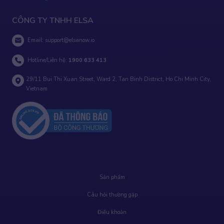
CÔNG TY TNHH ELSA
Email:
support@elsanow.io
Hotline/Liên hệ:
1900 633 413
29/11 Bui Thi Xuan Street, Ward 2, Tan Binh District, Ho Chi Minh City,
Vietnam
Sản phẩm
Câu hỏi thường gặp
Điều khoản