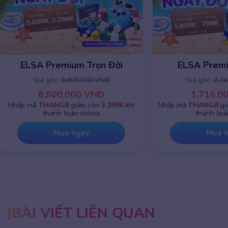
ELSA Premium 1 năm
ELSA Premiu
Giá gốc:
2,745,000 VNĐ
Giá gốc:
8,8
1,716,000 VNĐ
8,800,0
Nhập mã
THANG8
giảm chỉ còn
799K
khi
Nhập mã
THANG8
g
thanh toán online
thanh toá
Mua ngay
Mua 
BÀI VIẾT LIÊN QUAN