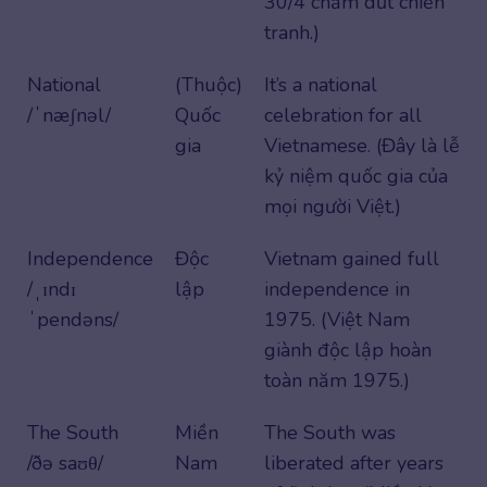
30/4 chấm dứt chiến
tranh.)
National
(Thuộc)
It’s a national
/ˈnæʃnəl/
Quốc
celebration for all
gia
Vietnamese. (Đây là lễ
kỷ niệm quốc gia của
mọi người Việt.)
Independence
Độc
Vietnam gained full
/ˌɪndɪ
lập
independence in
ˈpendəns/
1975. (Việt Nam
giành độc lập hoàn
toàn năm 1975.)
The South
Miền
The South was
/ðə saʊθ/
Nam
liberated after years