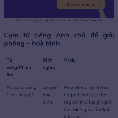
Một số từ vựng về ngày Giải phóng miền Nam bằng tiếng Anh
Cụm từ tiếng Anh chủ đề giải
phóng – hoà bình
Từ
Dịch
Ví dụ
vựng/Phiên
nghĩa
âm
Peacekeeping
Gìn giữ
Peacekeeping efforts
/ˈpiːsˌkiːpɪŋ/
hòa
helped stabilize the
bình
region. (Nỗ lực gìn giữ
hòa bình giúp ổn định
khu vực.)