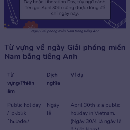
Ngày Giải phóng miền Nam trong tiếng Anh
Từ vựng về ngày Giải phóng miền
Nam bằng tiếng Anh
Từ
Dịch
Ví dụ
vựng/Phiên
nghĩa
âm
Public holiday
Ngày
April 30th is a public
/ˈpʌblɪk
lễ
holiday in Vietnam.
ˈhɒlədeɪ/
(Ngày 30/4 là ngày lễ
ở Việt Nam.)