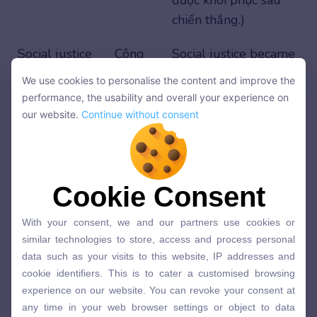
được khôi phục sau
chiến thắng.)
Social justice
Công
Social justice became
/ˈsoʊʃl
bằng
a goal post-
We use cookies to personalise the content and improve the
We use cookies to personalise the content and improve the
ˈdʒʌstɪs/
xã hội
reunification. (Công
performance, the usability and overall your experience on
performance, the usability and overall your experience on
bằng xã hội trở thành
our website.
Continue without consent
our website.
Continue without consent
mục tiêu sau thống
nhất.)
Sustainable
Phát
Sustainable
Cookie Consent
Cookie Consent
development
triển
development
With your consent, we and our partners use cookies or
With your consent, we and our partners use cookies or
/səˈsteɪnəbl
bền
followed the peace.
similar technologies to store, access and process personal
similar technologies to store, access and process personal
dɪ
vững
(Phát triển bền vững
data such as your visits to this website, IP addresses and
data such as your visits to this website, IP addresses and
ˈveləpmənt/
diễn ra sau hòa bình.)
cookie identifiers. This is to cater a customised browsing
cookie identifiers. This is to cater a customised browsing
experience on our website. You can revoke your consent at
experience on our website. You can revoke your consent at
Global
Hợp
Global cooperation
any time in your web browser settings or object to data
any time in your web browser settings or object to data
processing based on legitimate interest. You can click here