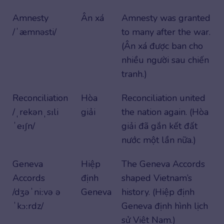
Amnesty
Ân xá
Amnesty was granted
/ˈæmnəsti/
to many after the war.
(Ân xá được ban cho
nhiều người sau chiến
tranh.)
Reconciliation
Hòa
Reconciliation united
/ˌrekənˌsɪli
giải
the nation again. (Hòa
ˈeɪʃn/
giải đã gắn kết đất
nước một lần nữa.)
Geneva
Hiệp
The Geneva Accords
Accords
định
shaped Vietnam’s
/dʒəˈniːvə ə
Geneva
history. (Hiệp định
ˈkɔːrdz/
Geneva định hình lịch
sử Việt Nam.)