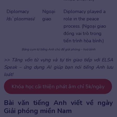
Diplomacy
Ngoại
Diplomacy played a
/dɪˈploʊməsi/
giao
role in the peace
process. (Ngoại giao
đóng vai trò trong
tiến trình hòa bình.)
Bảng cụm từ tiếng Anh chủ đề giải phóng – hoà bình
>> Tăng vốn từ vựng và tự tin giao tiếp với ELSA
Speak – ứng dụng AI giúp bạn nói tiếng Anh lưu
loát!
Khóa học cải thiện phát âm chỉ 5k/ngày
Bài văn tiếng Anh viết về ngày
Giải phóng miền Nam