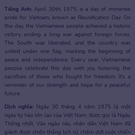
Tiếng Anh:
April 30th, 1975, is a day of immense
pride for Vietnam, known as Reunification Day. On
this day, the Vietnamese people achieved a historic
victory, ending a long war against foreign forces.
The South was liberated, and the country was
united under one flag, marking the beginning of
peace and independence. Every year, Vietnamese
people celebrate this day with joy, honoring the
sacrifices of those who fought for freedom. It’s a
reminder of our strength and hope for a peaceful
future.
Dịch nghĩa:
Ngày 30 tháng 4 năm 1975 là một
ngày tự hào lớn lao của Việt Nam, được gọi là Ngày
Thống nhất. Vào ngày này, nhân dân Việt Nam đã
giành được chiến thắng lịch sử, chấm dứt cuộc chiến