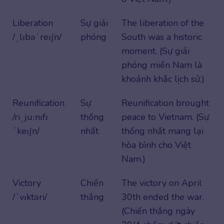
Liberation
Sự giải
The liberation of the
/ˌlɪbəˈreɪʃn/
phóng
South was a historic
moment. (Sự giải
phóng miền Nam là
khoảnh khắc lịch sử.)
Reunification
Sự
Reunification brought
/riˌjuːnɪfɪ
thống
peace to Vietnam. (Sự
ˈkeɪʃn/
nhất
thống nhất mang lại
hòa bình cho Việt
Nam.)
Victory
Chiến
The victory on April
/ˈvɪktəri/
thắng
30th ended the war.
(Chiến thắng ngày