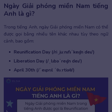
Ngày Giải phóng miền Nam tiếng
Anh là gì?
Trong tiếng Anh, ngày Giải phóng miền Nam có thể
được gọi bằng nhiều tên khác nhau tùy theo ngữ
cảnh, bao gồm:
Reunification Day (/riˌjuːnɪfɪˈkeɪʃn deɪ/)
Liberation Day (/ˌlɪbəˈreɪʃn deɪ/)
April 30th (/ˈeɪprɪl ˈθɜːrtiəθ/)