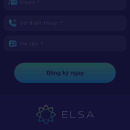
Email *
Số điện thoại *
Họ tên *
Đăng ký ngay