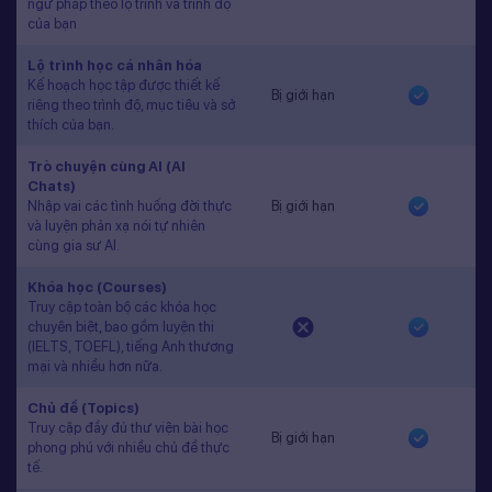
ngữ pháp theo lộ trình và trình độ
của bạn
Lộ trình học cá nhân hóa
Kế hoạch học tập được thiết kế
Bị giới hạn
riêng theo trình độ, mục tiêu và sở
thích của bạn.
Trò chuyện cùng AI (AI
Chats)
Nhập vai các tình huống đời thực
Bị giới hạn
và luyện phản xạ nói tự nhiên
cùng gia sư AI.
Khóa học (Courses)
Truy cập toàn bộ các khóa học
chuyên biệt, bao gồm luyện thi
(IELTS, TOEFL), tiếng Anh thương
mại và nhiều hơn nữa.
Chủ đề (Topics)
Truy cập đầy đủ thư viện bài học
Bị giới hạn
phong phú với nhiều chủ đề thực
tế.