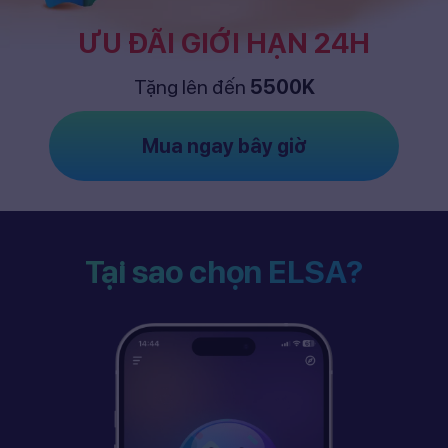
ƯU ĐÃI GIỚI HẠN 24H
Tặng lên đến
5500K
Mua ngay bây giờ
Tại sao chọn ELSA?