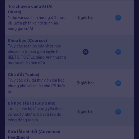
Trò chuyện cùng AI (AI
Chats)
Nhập vai các tình huống đời thực
Bị giới hạn
và luyện phản xạ nói tự nhiên
cùng gia sư AI.
Khóa học (Courses)
Truy cập toàn bộ các khóa học
chuyên biệt, bao gồm luyện thi
(IELTS, TOEFL), tiếng Anh thương
mại và nhiều hơn nữa.
Chủ đề (Topics)
Truy cập đầy đủ thư viện bài học
Bị giới hạn
phong phú với nhiều chủ đề thực
tế.
Bộ học tập (Study Sets)
Lưu lại các bộ từ vựng yêu thích
Bị giới hạn
và học từ những bộ sưu tập do
cộng đồng tạo ra.
Sửa lỗi chi tiết (Advanced
Feedback)