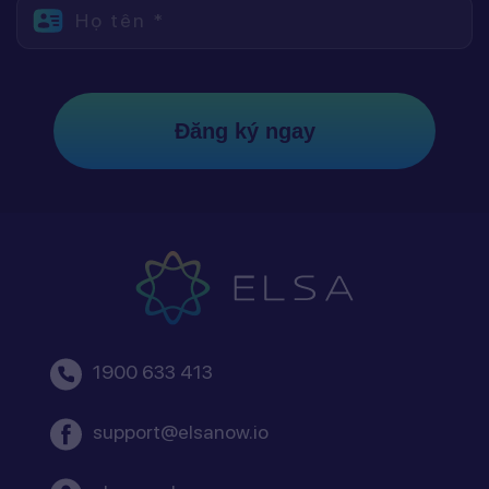
Họ tên *
Đăng ký ngay
1900 633 413
support@elsanow.io