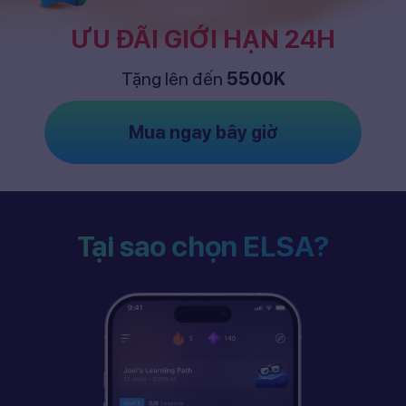
ƯU ĐÃI GIỚI HẠN 24H
Tặng lên đến
5500K
Mua ngay bây giờ
Tại sao chọn ELSA?