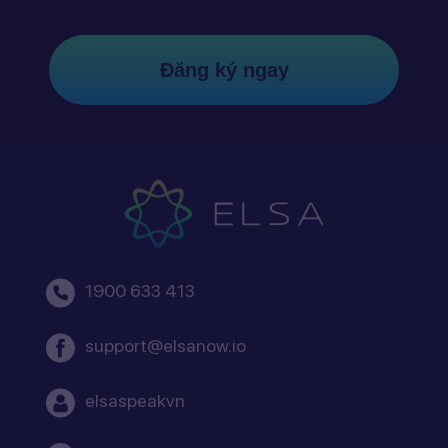
Đăng ký ngay
1900 633 413
support@elsanow.io
elsaspeakvn