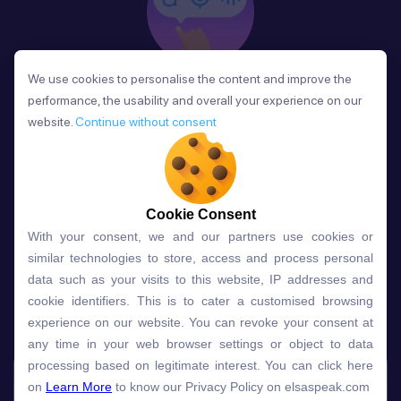
We use cookies to personalise the content and improve the
We use cookies to personalise the content and improve the
Phản Hồi
performance, the usability and overall your experience on our
performance, the usability and overall your experience on our
Sau mỗi bài học, người học nhận phản hồi về phát
website.
website.
Continue without consent
Continue without consent
âm và ngữ pháp ngay lập tức, giúp cải thiện kỹ năng
và tiến bộ nhanh chóng.
Cookie Consent
Cookie Consent
With your consent, we and our partners use cookies or
With your consent, we and our partners use cookies or
Lựa chọn gói học ELSA dành
similar technologies to store, access and process personal
similar technologies to store, access and process personal
data such as your visits to this website, IP addresses and
data such as your visits to this website, IP addresses and
cho bạn
cookie identifiers. This is to cater a customised browsing
cookie identifiers. This is to cater a customised browsing
experience on our website. You can revoke your consent at
experience on our website. You can revoke your consent at
any time in your web browser settings or object to data
any time in your web browser settings or object to data
Gói học
Free
Premium
processing based on legitimate interest. You can click here
processing based on legitimate interest. You can click here
on
on
Learn More
Learn More
to know our Privacy Policy on elsaspeak.com
to know our Privacy Policy on elsaspeak.com
Speech Analyzer
NEW