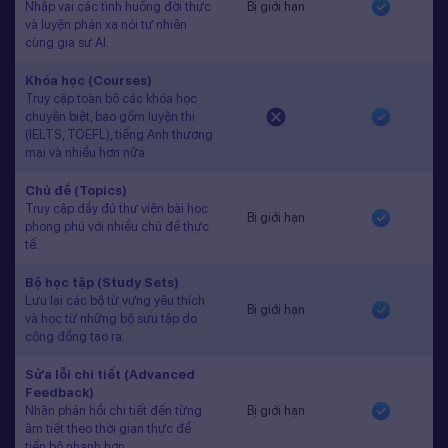
Nhập vai các tình huống đời thực
Bị giới hạn
và luyện phản xạ nói tự nhiên
cùng gia sư AI.
Khóa học (Courses)
Truy cập toàn bộ các khóa học
chuyên biệt, bao gồm luyện thi
(IELTS, TOEFL), tiếng Anh thương
mại và nhiều hơn nữa.
Chủ đề (Topics)
Truy cập đầy đủ thư viện bài học
Bị giới hạn
phong phú với nhiều chủ đề thực
tế.
Bộ học tập (Study Sets)
Lưu lại các bộ từ vựng yêu thích
Bị giới hạn
và học từ những bộ sưu tập do
cộng đồng tạo ra.
Sửa lỗi chi tiết (Advanced
Feedback)
Nhận phản hồi chi tiết đến từng
Bị giới hạn
âm tiết theo thời gian thực để
tiến bộ nhanh hơn.